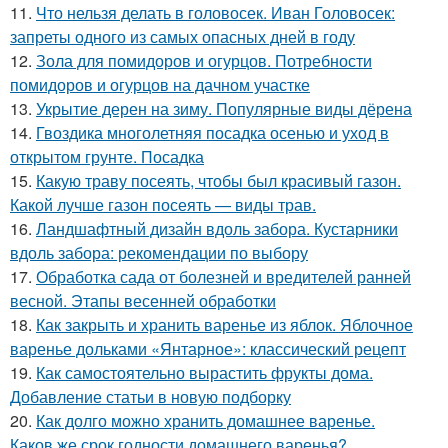
11.
Что нельзя делать в головосек. Иван Головосек:
запреты одного из самых опасных дней в году
12.
Зола для помидоров и огурцов. Потребности
помидоров и огурцов на дачном участке
13.
Укрытие дерен на зиму. Популярные виды дёрена
14.
Гвоздика многолетняя посадка осенью и уход в
открытом грунте. Посадка
15.
Какую траву посеять, чтобы был красивый газон.
Какой лучше газон посеять — виды трав.
16.
Ландшафтный дизайн вдоль забора. Кустарники
вдоль забора: рекомендации по выбору
17.
Обработка сада от болезней и вредителей ранней
весной. Этапы весенней обработки
18.
Как закрыть и хранить варенье из яблок. Яблочное
варенье дольками «Янтарное»: классический рецепт
19.
Как самостоятельно вырастить фрукты дома.
Добавление статьи в новую подборку
20.
Как долго можно хранить домашнее варенье.
Каков же срок годности домашнего варенья?