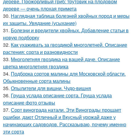
дереве. Прожорливый гриб: трутовик на плодовом
дереве — очень плохая примета
30.
Наглядная таблица болезней хвойных пород и меры
их защиты. Увядание (усыхание)
31.
Болезни и вредители хвойных. Добавление статьи в
новую подборку
32.
Как ухаживать за гвоздикой многолетней. Описание
растения: сорта и разновидности
33.
Многолетняя гвоздика на вашей даче. Описание
цветка многолетняя гвоздика
34.
Подборка сортов малины для Московской области.
Обыкновенные сорта малины
35.
Опылители для вишни. Чудо-вишня
36.
Груша услада описание сорта. Груша услада
описание фото отзывы
37.
Сорт винограда натали. Эти Винограды прощает
ошибки, дают Отличный и Вкусный урожай даже у
начинающих садоводов. Рассказываю, почему именно
эти сорта