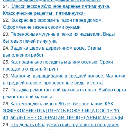
21.
Классическое яблочное варенье пятиминутка.
Классические рецепты «пятиминутки»
22.
Как красиво оформить газон перед домом.
Оформление газона своими руками
23.
Переносные чугунные печки их называли. Виды
бытовых печей из чугуна
24.
Заделка швов в деревянном доме. Этапы
выполнения работ
25.
Как правильно посадить малину осенью. Сроки
посадки в открытый грунт
26.
Магнолия выращивание в средней полосе. Магнолия
в средней полосе: проверенные виды и сорта
27.
Посадка ремонтантной малины осенью. Выбор сорта
ремонтантной малины
28.
Как омолодить лицо в 50 лет без операции. КАК
ЭФФЕКТИВНО ПОДТЯНУТЬ КОЖУ ЛИЦА ПОСЛЕ 30,
40, 50 ЛЕТ БЕЗ ОПЕРАЦИИ: ПРОЦЕДУРЫ И МЕТОДЫ
29.
Что делать обнаружив гриб трутовик на плодовом