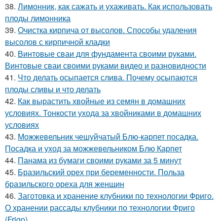
38.
Лимонник, как сажать и ухаживать. Как использовать
плоды лимонника
39.
Очистка кирпича от высолов. Способы удаления
высолов с кирпичной кладки
40.
Винтовые сваи для фундамента своими руками.
Винтовые сваи своими руками видео и разновидности
41.
Что делать осыпается слива. Почему осыпаются
плоды сливы и что делать
42.
Как вырастить хвойные из семян в домашних
условиях. Тонкости ухода за хвойниками в домашних
условиях
43.
Можжевельник чешуйчатый Блю-карпет посадка.
Посадка и уход за можжевельником Блю Карпет
44.
Панама из бумаги своими руками за 5 минут
45.
Бразильский орех при беременности. Польза
бразильского ореха для женщин
46.
Заготовка и хранение клубники по технологии Фриго.
О хранении рассады клубники по технологии Фриго
(Frigo)