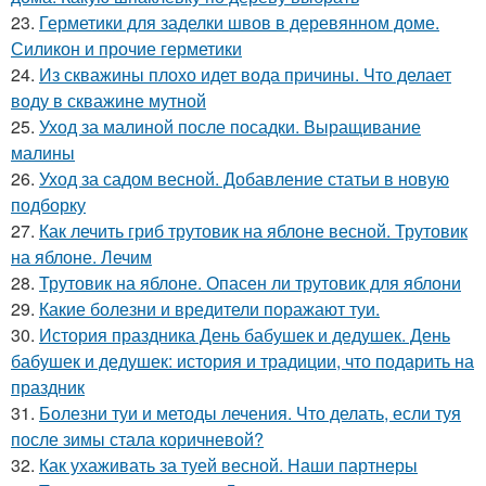
23.
Герметики для заделки швов в деревянном доме.
Силикон и прочие герметики
24.
Из скважины плохо идет вода причины. Что делает
воду в скважине мутной
25.
Уход за малиной после посадки. Выращивание
малины
26.
Уход за садом весной. Добавление статьи в новую
подборку
27.
Как лечить гриб трутовик на яблоне весной. Трутовик
на яблоне. Лечим
28.
Трутовик на яблоне. Опасен ли трутовик для яблони
29.
Какие болезни и вредители поражают туи.
30.
История праздника День бабушек и дедушек. День
бабушек и дедушек: история и традиции, что подарить на
праздник
31.
Болезни туи и методы лечения. Что делать, если туя
после зимы стала коричневой?
32.
Как ухаживать за туей весной. Наши партнеры