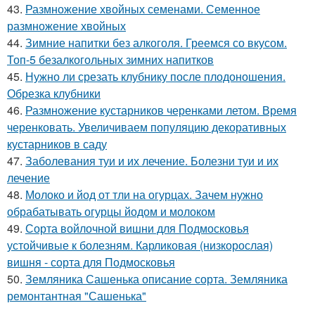
43.
Размножение хвойных семенами. Семенное
размножение хвойных
44.
Зимние напитки без алкоголя. Греемся со вкусом.
Топ-5 безалкогольных зимних напитков
45.
Нужно ли срезать клубнику после плодоношения.
Обрезка клубники
46.
Размножение кустарников черенками летом. Время
черенковать. Увеличиваем популяцию декоративных
кустарников в саду
47.
Заболевания туи и их лечение. Болезни туи и их
лечение
48.
Молоко и йод от тли на огурцах. Зачем нужно
обрабатывать огурцы йодом и молоком
49.
Сорта войлочной вишни для Подмосковья
устойчивые к болезням. Карликовая (низкорослая)
вишня - сорта для Подмосковья
50.
Земляника Сашенька описание сорта. Земляника
ремонтантная "Сашенька"