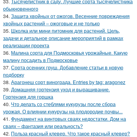
33.
Тысячелистник в саду. Лучшие сорта тысячелистника
обыкновенного
34.
Защита хвойных от ожогов. Весенние повреждения
хвойных растений – ожоговые и не только
35.
Школка или мини питомник для растений. Цель,
задачи и детальное описание мероприятий в рамках
реализации проекта
36.
Малина сорта для Подмосковья урожайные. Какую
малину посадить в Подмосковье
37.
Сорта осенних груш. Добавление статьи в новую
подборку
38.
Арагонеш сорт винограда. Entries by tag: aragonez
39.
Домашняя гортензия уход и выращивание.
Гортензия для горшка
40.
Что делать со стеблями кукурузы после сбора
урожая. О влиянии кукурузы на плодородие почвы...
41.
Фундамент на винтовых сваях недостатки. Дом на
сваях – фантазия или реальность?
42.
Польза красный клевер. Что такое красный клевер?