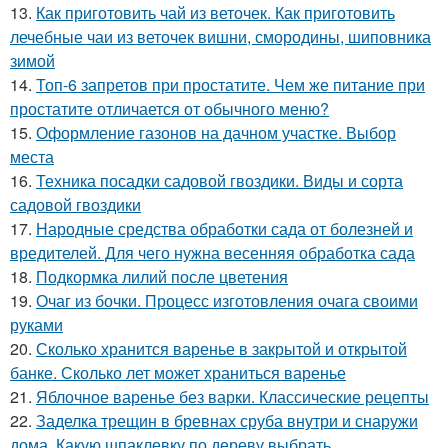
13.
Как приготовить чай из веточек. Как приготовить
лечебные чаи из веточек вишни, смородины, шиповника
зимой
14.
Топ-6 запретов при простатите. Чем же питание при
простатите отличается от обычного меню?
15.
Оформление газонов на дачном участке. Выбор
места
16.
Техника посадки садовой гвоздики. Виды и сорта
садовой гвоздики
17.
Народные средства обработки сада от болезней и
вредителей. Для чего нужна весенняя обработка сада
18.
Подкормка лилий после цветения
19.
Очаг из бочки. Процесс изготовления очага своими
руками
20.
Сколько хранится варенье в закрытой и открытой
банке. Сколько лет может храниться варенье
21.
Яблочное варенье без варки. Классические рецепты
22.
Заделка трещин в бревнах сруба внутри и снаружи
дома. Какую шпаклевку по дереву выбрать