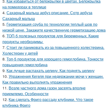
3.
Как избавиться от белокрылки в цветах. Белокрылка
на помидорах в теплице
4.
Сахарный малыш арбуз описание. Сотр арбуза
Сахарный малыш
5.
Герметизация сруба по технологии теплый шов по
низкой цене. Закажите качественную герметизацию дома
6.
ТОП-5 полезных продуктов для беременных. Какие
продукты необходимы
7.
Стоит ли паниковать из-за повышенного холестерина.
Холестерин у детей
8.
Топ-5 продуктов для хорошего гемоглобина. Тонкости
повышения гемоглобина
9.
Как лучше распахать целину. Как поднять целину
10.
Упражнения Кегеля при недержании мочи у женщин.
Как правильно выполнять упражнения
11.
Возле частного дома газон засеять вполне
приемлемо. Особенности
12.
Как сделать Фриго рассаду клубники. Что такое
клубника Фриго