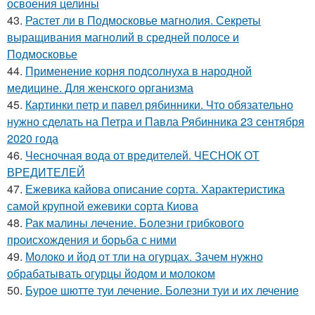
освоения целины
43.
Растет ли в Подмосковье магнолия. Секреты
выращивания магнолий в средней полосе и
Подмосковье
44.
Применение корня подсолнуха в народной
медицине. Для женского организма
45.
Картинки петр и павел рябинники. Что обязательно
нужно сделать на Петра и Павла Рябинника 23 сентября
2020 года
46.
Чесночная вода от вредителей. ЧЕСНОК ОТ
ВРЕДИТЕЛЕЙ
47.
Ежевика кайова описание сорта. Характеристика
самой крупной ежевики сорта Киова
48.
Рак малины лечение. Болезни грибкового
происхождения и борьба с ними
49.
Молоко и йод от тли на огурцах. Зачем нужно
обрабатывать огурцы йодом и молоком
50.
Бурое шютте туи лечение. Болезни туи и их лечение