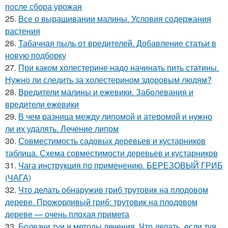
после сбора урожая
25.
Все о выращивании малины. Условия содержания
растения
26.
Табачная пыль от вредителей. Добавление статьи в
новую подборку
27.
При каком холестерине надо начинать пить статины.
Нужно ли следить за холестерином здоровым людям?
28.
Вредители малины и ежевики. Заболевания и
вредители ежевики
29.
В чем разница между липомой и атеромой и нужно
ли их удалять. Лечение липом
30.
Совместимость садовых деревьев и кустарников
таблица. Схема совместимости деревьев и кустарников
31.
Чага инструкция по применению. БЕРЕЗОВЫЙ ГРИБ
(ЧАГА)
32.
Что делать обнаружив гриб трутовик на плодовом
дереве. Прожорливый гриб: трутовик на плодовом
дереве — очень плохая примета
33.
Болезни туи и методы лечения. Что делать, если туя