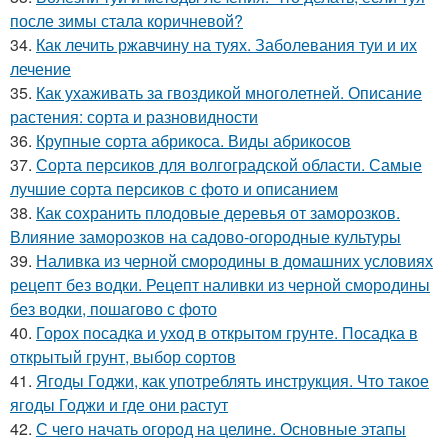
после зимы стала коричневой?
34.
Как лечить ржавчину на туях. Заболевания туи и их
лечение
35.
Как ухаживать за гвоздикой многолетней. Описание
растения: сорта и разновидности
36.
Крупные сорта абрикоса. Виды абрикосов
37.
Сорта персиков для волгоградской области. Самые
лучшие сорта персиков с фото и описанием
38.
Как сохранить плодовые деревья от заморозков.
Влияние заморозков на садово-огородные культуры
39.
Наливка из черной смородины в домашних условиях
рецепт без водки. Рецепт наливки из черной смородины
без водки, пошагово с фото
40.
Горох посадка и уход в открытом грунте. Посадка в
открытый грунт, выбор сортов
41.
Ягоды Годжи, как употреблять инструкция. Что такое
ягоды Годжи и где они растут
42.
С чего начать огород на целине. Основные этапы