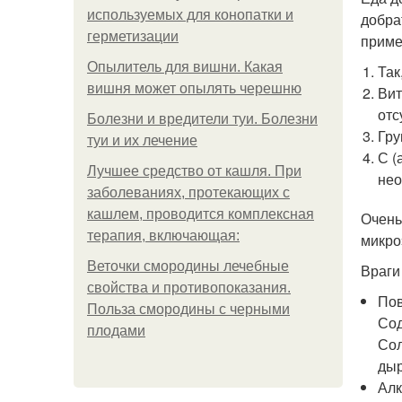
используемых для конопатки и
добра
герметизации
приме
Опылитель для вишни. Какая
Так
вишня может опылять черешню
Вит
отс
Болезни и вредители туи. Болезни
Гру
туи и их лечение
С (
Лучшее средство от кашля. При
нео
заболеваниях, протекающих с
кашлем, проводится комплексная
Очень
терапия, включающая:
микро
Веточки смородины лечебные
Враги
свойства и противопоказания.
Пов
Польза смородины с черными
Сод
плодами
Сол
дыр
Алк