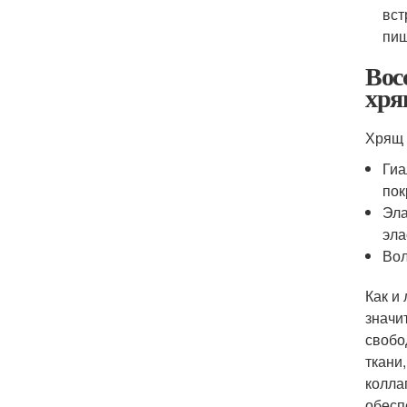
вст
пищ
Вос
хря
Хрящ 
Гиа
пок
Эла
эла
Вол
Как и
значи
свобо
ткани
колла
обесп