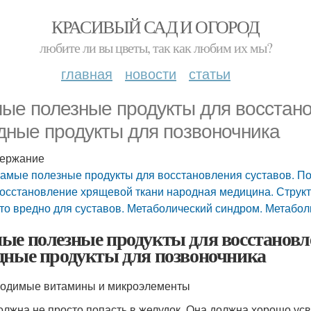
КРАСИВЫЙ САД И ОГОРОД
любите ли вы цветы, так как любим их мы?
главная
новости
статьи
ые полезные продукты для восстано
дные продукты для позвоночника
ержание
амые полезные продукты для восстановления суставов. П
осстановление хрящевой ткани народная медицина. Структ
то вредно для суставов. Метаболический синдром. Метабол
ые полезные продукты для восстановле
дные продукты для позвоночника
одимые витамины и микроэлементы
олжна не просто попасть в желудок. Она должна хорошо усво