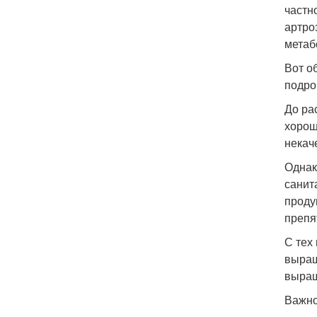
частн
артро
метаб
Вот о
подро
До ра
хорош
некач
Однак
санит
проду
препя
С тех
выращ
выращ
Важно