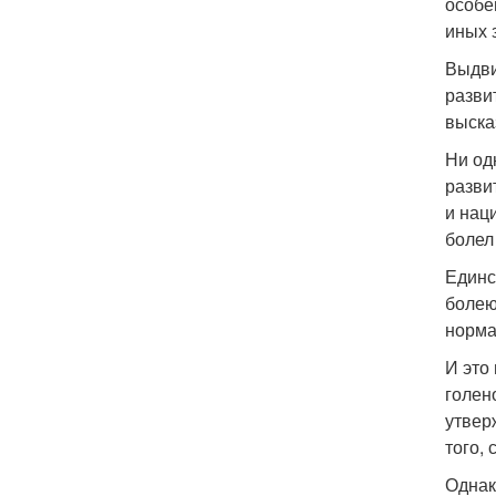
особе
иных 
Выдви
разви
выска
Ни од
разви
и нац
болел
Единс
болею
норма
И это
голен
утвер
того, 
Однак