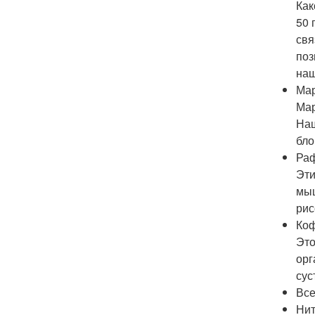
Как
50 
свя
поз
наш
Ма
Мар
Наш
бло
Раф
Эти
мыш
рис
Ко
Это
орг
сус
Все
Нит