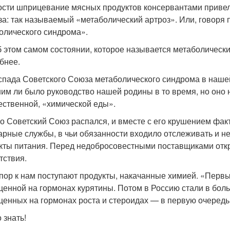
ости шприцевание мясных продуктов консервантами привело
за: так называемый «метаболический артроз». Или, говоря
олического синдрома».
б этом самом состоянии, которое называется метаболическ
бнее.
спада Советского Союза метаболического синдрома в нашей
им ли было руководство нашей родины в то время, но оно н
ественной, «химической еды».
о Советский Союз распался, и вместе с его крушением фак
арные службы, в чьи обязанности входило отслеживать и н
кты питания. Перед недобросовестными поставщиками откр
тствия.
 пор к нам поступают продукты, накачанные химией. «Пер
енной на гормонах курятины. Потом в Россию стали в боль
енных на гормонах роста и стероидах — в первую очередь 
 знать!