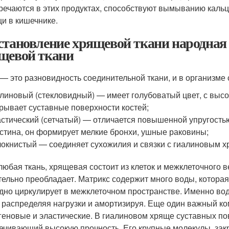
речаются в этих продуктах, способствуют вымыванию кальц
и в кишечнике.
становление хрящевой ткани народная
щевой ткани
— это разновидность соединительной ткани, и в организме с
линовый (стекловидный) — имеет голубоватый цвет, с высо
рывает суставные поверхности костей;
стический (сетчатый) — отличается повышенной упругостью
стина, он формирует мелкие бронхи, ушные раковины;
окнистый — соединяет сухожилия и связки с гиалиновым х
 любая ткань, хрящевая состоит из клеток и межклеточного 
тельно преобладает. Матрикс содержит много воды, которая 
дно циркулирует в межклеточном пространстве. Именно во
, распределяя нагрузки и амортизируя. Еще один важный к
геновые и эластические. В гиалиновом хряще суставных по
ечивающий высокую прочность. Его крупные молекулы, закр