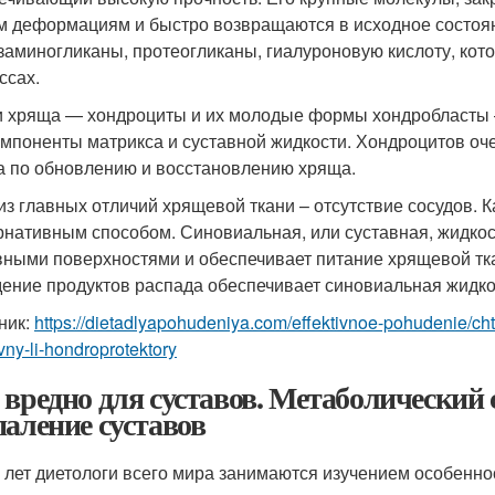
 деформациям и быстро возвращаются в исходное состоян
заминогликаны, протеогликаны, гиалуроновую кислоту, кот
ссах.
и хряща — хондроциты и их молодые формы хондробласты 
омпоненты матрикса и суставной жидкости. Хондроцитов оче
а по обновлению и восстановлению хряща.
из главных отличий хрящевой ткани – отсутствие сосудов. 
рнативным способом. Синовиальная, или суставная, жидкос
вными поверхностями и обеспечивает питание хрящевой тка
ение продуктов распада обеспечивает синовиальная жидко
ник:
https://dietadlyapohudeniya.com/effektivnoe-pohudenie/cht
ivny-li-hondroprotektory
 вредно для суставов. Метаболический
паление суставов
 лет диетологи всего мира занимаются изучением особенно