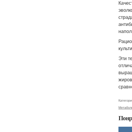
Качес
эволю
страд
антиб
наполн
Рацио
культ
Эти т
отлич
выращ
жиров
сравн
Категори
Метабол
Понр