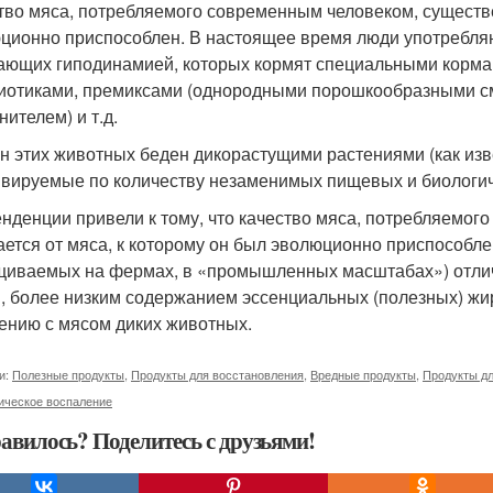
тво мяса, потребляемого современным человеком, существе
ционно приспособлен. В настоящее время люди употребля
ающих гиподинамией, которых кормят специальными корма
иотиками, премиксами (однородными порошкообразными см
ителем) и т.д.
н этих животных беден дикорастущими растениями (как изв
ивируемые по количеству незаменимых пищевых и биологич
енденции привели к тому, что качество мяса, потребляемо
ается от мяса, к которому он был эволюционно приспособл
иваемых на фермах, в «промышленных масштабах») отли
, более низким содержанием эссенциальных (полезных) жи
ению с мясом диких животных.
и:
Полезные продукты
,
Продукты для восстановления
,
Вредные продукты
,
Продукты дл
ическое воспаление
авилось? Поделитесь с друзьями!