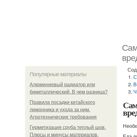
Сам
вре
Сод
Популярные материалы
С
В
Алюминиевый радиатор или
Ч
биметаллический. В чем разница?
Сам
Правила посадки китайского
вре
лимонника и ухода за ним.
Агротехнические требования
Необх
Герметизация сруба теплый шов.
Плюсы и минусы материалов,
Еда д