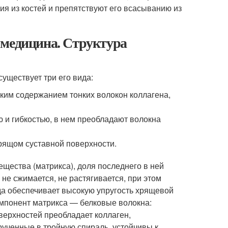
ия из костей и препятствуют его всасыванию из
 медицина. Структура
уществует три его вида:
ким содержанием тонких волокон коллагена,
 и гибкостью, в нем преобладают волокна
рящом суставной поверхности.
вещества (матрикса), доля последнего в ней
не сжимается, не растягивается, при этом
да обеспечивает высокую упругость хрящевой
омпонент матрикса — белковые волокна:
верхностей преобладает коллаген,
ученные в тройную спираль, устойчивы к