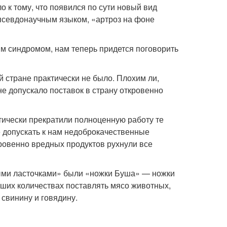
 к тому, что появился по сути новый вид
 псевдонаучным языком, «артроз на фоне
им синдромом, нам теперь придется поговорить
 стране практически не было. Плохим ли,
е допускало поставок в страну откровенно
тически прекратили полноценную работу те
е допускать к нам недоброкачественные
овенно вредных продуктов рухнули все
выми ласточками» были «ножки Буша» — ножки
ших количествах поставлять мясо животных,
свинину и говядину.