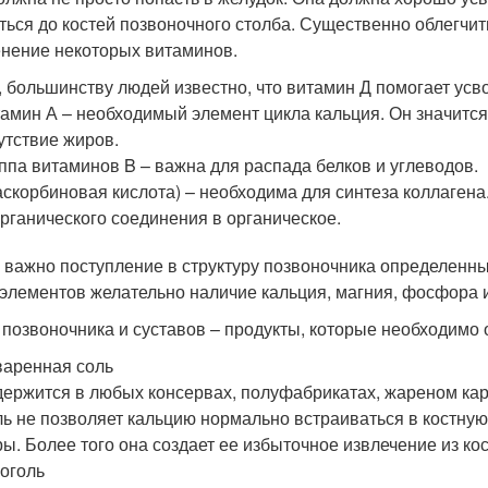
ться до костей позвоночного столба. Существенно облегчит
нение некоторых витаминов.
, большинству людей известно, что витамин Д помогает усв
амин А – необходимый элемент цикла кальция. Он значитс
утствие жиров.
ппа витаминов B – важна для распада белков и углеводов.
аскорбиновая кислота) – необходима для синтеза коллагена
рганического соединения в органическое.
 важно поступление в структуру позвоночника определенн
элементов желательно наличие кальция, магния, фосфора и
 позвоночника и суставов – продукты, которые необходимо 
аренная соль
ержится в любых консервах, полуфабрикатах, жареном кар
ь не позволяет кальцию нормально встраиваться в костную 
ы. Более того она создает ее избыточное извлечение из кос
оголь