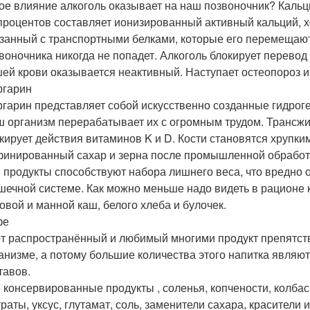
ое влияние алкоголь оказывает на наш позвоночник? Кальц
процентов составляет ионизированный активный кальций, 
занный с транспортными белками, которые его перемещают. 
воночника никогда не попадет. Алкоголь блокирует перевод
ей крови оказывается неактивный. Наступает остеопороз и
ргарин
гарин представляет собой искусственно созданные гидро
 организм перерабатывает их с огромным трудом. Трансжир
кирует действия витаминов K и D. Кости становятся хрупким
инированный сахар и зерна после промышленной обработ
 продукты способствуют набора лишнего веса, что вредно о
ечной системе. Как можно меньше надо видеть в рационе к
овой и манной каш, белого хлеба и булочек.
фе
т распространённый и любимый многими продукт препятст
анизме, а потому большие количества этого напитка являю
тавов.
 консервированные продукты , соленья, копчености, колбас
раты, уксус, глутамат, соль, заменители сахара, красители