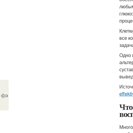
любым
глюко
проце
Клетк
все к
задач
Одно 
альте
суста
вывед
Источ
⇦
effekt
Что
вос
Много