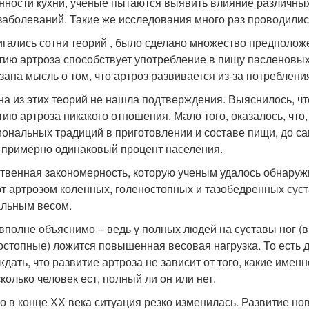
нности кухни, ученые пытаются выявить влияние различных
заболеваний. Такие же исследования много раз проводилис
гались сотни теорий , было сделано множество предположе
тию артроза способствует употребление в пищу пасленовых
зана мысль о том, что артроз развивается из-за потреблен
на из этих теорий не нашла подтверждения. Выяснилось, чт
тию артроза никакого отношения. Мало того, оказалось, что
иональных традиций в приготовлении и составе пищи, до са
 примерно одинаковый процент населения.
твенная закономерность, которую ученым удалось обнаружи
т артрозом коленных, голеностопных и тазобедренных суст
льным весом.
 вполне объяснимо – ведь у полных людей на суставы ног (
остопные) ложится повышенная весовая нагрузка. То есть 
ждать, что развитие артроза не зависит от того, какие имен
сколько человек ест, полный ли он или нет.
о в конце ХХ века ситуация резко изменилась. Развитие н