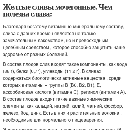
Желтые сливы мочегонные. Чем
полезна слива:
Благодаря богатому витаминно-минеральному составу,
слива с давних времен является не только
замечательным лакомством, но и превосходным
целебным средством , которое способно защитить наше
здоровье от разных болезней.
В состав плодов слив входят такие компоненты, как вода
(88 г), белки (0,7г), углеводы (11,2 г). В сливах
содержаться биологически активные вещества , среди
которых витамины – группы В (В6, В2, В1), Е,
аскорбиновая кислота (витамин С), ретинол (витамин А).
В состав плодов входят такие важные химические
элементы, как кальций, натрий, калий, магний, фосфор,
железо, йод, цинк. Есть в них и растительные волокна ,
необходимые для нормального пищеварения.
Энергетическая ценность плодов сливы составляет 46