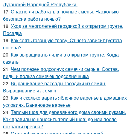
Луганской Народной Республики.
17.
Опасно ли работать в ночные смены. Насколько
безопасна работа ночью?
18.
Уход за многолетней гвоздикой в открытом грунте.
Посадка
19.
Как сеять газонную траву. От чего зависит густота
посева?
20.
Как выращивать лилии в открытом грунте. Когда
сажать
21.
Чем полезен подсолнух семечки сырые. Состав,
виды и польза семечек подсолнечника
22.
Выращивание рассады гвоздики из семян.
Выращивание из семян
23.
Как и сколько варить яблочное варенье в домашних
условиях. Банановое варенье
24.
Теплый шов для деревянного дома своими руками.
Как правильно наносить теплый шов: до или после
покраски бревна?
25.
Стратификация семян хвойных растений.