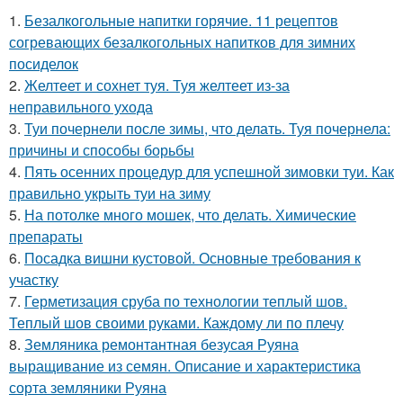
1.
Безалкогольные напитки горячие. 11 рецептов
согревающих безалкогольных напитков для зимних
посиделок
2.
Желтеет и сохнет туя. Туя желтеет из-за
неправильного ухода
3.
Туи почернели после зимы, что делать. Туя почернела:
причины и способы борьбы
4.
Пять осенних процедур для успешной зимовки туи. Как
правильно укрыть туи на зиму
5.
На потолке много мошек, что делать. Химические
препараты
6.
Посадка вишни кустовой. Основные требования к
участку
7.
Герметизация сруба по технологии теплый шов.
Теплый шов своими руками. Каждому ли по плечу
8.
Земляника ремонтантная безусая Руяна
выращивание из семян. Описание и характеристика
сорта земляники Руяна