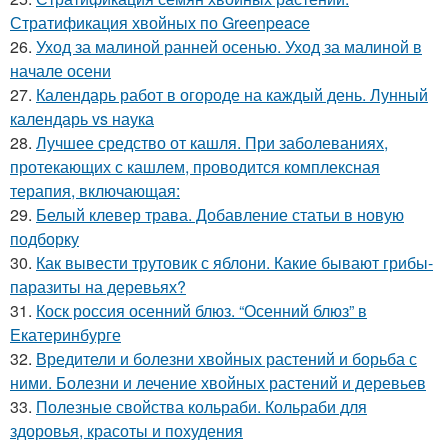
Стратификация хвойных по Greenpeace
26.
Уход за малиной ранней осенью. Уход за малиной в
начале осени
27.
Календарь работ в огороде на каждый день. Лунный
календарь vs наука
28.
Лучшее средство от кашля. При заболеваниях,
протекающих с кашлем, проводится комплексная
терапия, включающая:
29.
Белый клевер трава. Добавление статьи в новую
подборку
30.
Как вывести трутовик с яблони. Какие бывают грибы-
паразиты на деревьях?
31.
Коск россия осенний блюз. “Осенний блюз” в
Екатеринбурге
32.
Вредители и болезни хвойных растений и борьба с
ними. Болезни и лечение хвойных растений и деревьев
33.
Полезные свойства кольраби. Кольраби для
здоровья, красоты и похудения