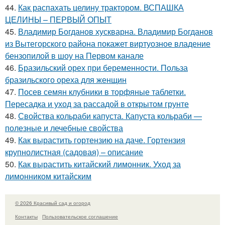
44.
Как распахать целину трактором. ВСПАШКА
ЦЕЛИНЫ – ПЕРВЫЙ ОПЫТ
45.
Владимир Богданов хускварна. Владимир Богданов
из Вытегорского района покажет виртуозное владение
бензопилой в шоу на Первом канале
46.
Бразильский орех при беременности. Польза
бразильского ореха для женщин
47.
Посев семян клубники в торфяные таблетки.
Пересадка и уход за рассадой в открытом грунте
48.
Свойства кольраби капуста. Капуста кольраби —
полезные и лечебные свойства
49.
Как вырастить гортензию на даче. Гортензия
крупнолистная (садовая) – описание
50.
Как вырастить китайский лимонник. Уход за
лимонником китайским
© 2026 Красивый сад и огород
Контакты
Пользовательское соглашение