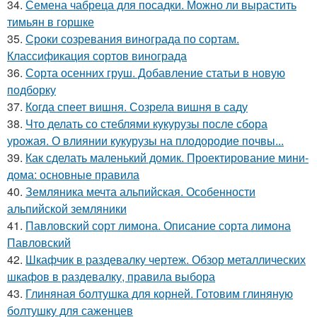
34.
Семена чабреца для посадки. Можно ли вырастить
тимьян в горшке
35.
Сроки созревания винограда по сортам.
Классификация сортов винограда
36.
Сорта осенних груш. Добавление статьи в новую
подборку
37.
Когда спеет вишня. Созрела вишня в саду
38.
Что делать со стеблями кукурузы после сбора
урожая. О влиянии кукурузы на плодородие почвы...
39.
Как сделать маленький домик. Проектирование мини-
дома: основные правила
40.
Земляника мечта альпийская. Особенности
альпийской земляники
41.
Павловский сорт лимона. Описание сорта лимона
Павловский
42.
Шкафчик в раздевалку чертеж. Обзор металлических
шкафов в раздевалку, правила выбора
43.
Глиняная болтушка для корней. Готовим глиняную
болтушку для саженцев