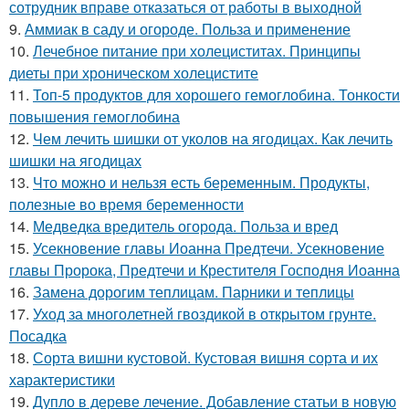
сотрудник вправе отказаться от работы в выходной
9.
Аммиак в саду и огороде. Польза и применение
10.
Лечебное питание при холециститах. Принципы
диеты при хроническом холецистите
11.
Топ-5 продуктов для хорошего гемоглобина. Тонкости
повышения гемоглобина
12.
Чем лечить шишки от уколов на ягодицах. Как лечить
шишки на ягодицах
13.
Что можно и нельзя есть беременным. Продукты,
полезные во время беременности
14.
Медведка вредитель огорода. Польза и вред
15.
Усекновение главы Иоанна Предтечи. Усекновение
главы Пророка, Предтечи и Крестителя Господня Иоанна
16.
Замена дорогим теплицам. Парники и теплицы
17.
Уход за многолетней гвоздикой в открытом грунте.
Посадка
18.
Сорта вишни кустовой. Кустовая вишня сорта и их
характеристики
19.
Дупло в дереве лечение. Добавление статьи в новую