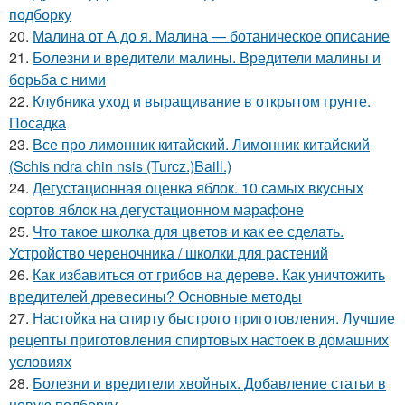
подборку
20.
Малина от А до я. Малина — ботаническое описание
21.
Болезни и вредители малины. Вредители малины и
борьба с ними
22.
Клубника уход и выращивание в открытом грунте.
Посадка
23.
Все про лимонник китайский. Лимонник китайский
(Schis ndra chin nsis (Turcz.)Baill.)
24.
Дегустационная оценка яблок. 10 самых вкусных
сортов яблок на дегустационном марафоне
25.
Что такое школка для цветов и как ее сделать.
Устройство череночника / школки для растений
26.
Как избавиться от грибов на дереве. Как уничтожить
вредителей древесины? Основные методы
27.
Настойка на спирту быстрого приготовления. Лучшие
рецепты приготовления спиртовых настоек в домашних
условиях
28.
Болезни и вредители хвойных. Добавление статьи в
новую подборку