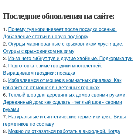
Последние обновления на сайте:
1.
Почему туя коричневеет после посадки осенью.
Добавление статьи в новую подборку
2.
Огурцы маринованные с крыжовником хрустящие.
Огурцы с крыжовником на зиму
3.
Из-за чего гибнут туя и другие хвойные. Подкормка туи
4.
Подготовка к зиме гвоздики многолетней.
Выращиваем гвоздики: посадка
5.
Избавляемся от мошек в комнатных фиалках. Как
избавиться от мошек в цветочных горшках
6.
Теплый шов для деревянных домов своими руками.
Деревянный дом: как сделать «теплый шов» своими
руками
7.
Натуральные и синтетические герметики для.. Виды
герметиков по составу
8.
Можно ли отказаться работать в выходной. Когда