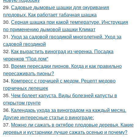
29.
Садовые дымовые шашки для окуривания
плодовых. Как работает табачная шашка
30.
Серная шашка при какой температуре. Инструкция
по применению дымовой шашки Климат
31.
Уход за садовой гвоздикой многолетней. Уход за
садовой гвоздикой
32.
Как вырастить виноград из черенка. Посадка
черенков "Под лом"
33.
Время пересадки пионов. Когда и как правильно
пересаживать пионы?
34.
Компресс с горчицей с медом. Рецепт медово
горчичных лепешек
35.
Чем болеет капуста. Виды болезней капусты в
открытом грунте
36.
Календарь ухода за виноградом на каждый месяц.
Другие интересные статьи о винограде:
37.
Можно ли сажать в октябре плодовые деревья. Какие
деревья и кустарники лучше сажать осенью и почему?