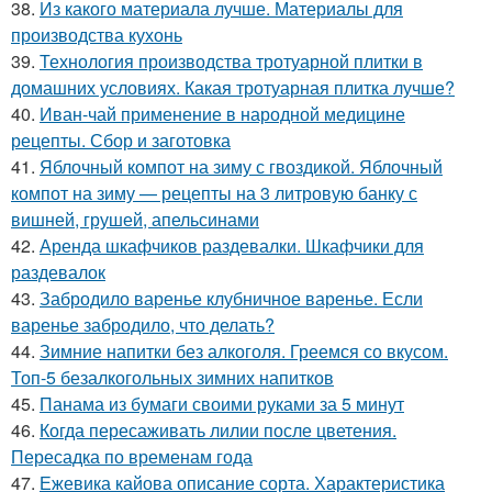
38.
Из какого материала лучше. Материалы для
производства кухонь
39.
Технология производства тротуарной плитки в
домашних условиях. Какая тротуарная плитка лучше?
40.
Иван-чай применение в народной медицине
рецепты. Сбор и заготовка
41.
Яблочный компот на зиму с гвоздикой. Яблочный
компот на зиму — рецепты на 3 литровую банку с
вишней, грушей, апельсинами
42.
Аренда шкафчиков раздевалки. Шкафчики для
раздевалок
43.
Забродило варенье клубничное варенье. Если
варенье забродило, что делать?
44.
Зимние напитки без алкоголя. Греемся со вкусом.
Топ-5 безалкогольных зимних напитков
45.
Панама из бумаги своими руками за 5 минут
46.
Когда пересаживать лилии после цветения.
Пересадка по временам года
47.
Ежевика кайова описание сорта. Характеристика