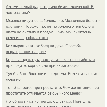
Алюминиевый радиатор или биметаллический. В
чем разница?
Мозаика вирусное заболевание. Мозаичные болезни
растений. Поражение, пятна зеленого или белого
цвета на листьях и плодах. Признаки, симптомы,
лечение, профилактика
Как выращивать чабрец на даче. Способы
выращивания на даче
Корень подсолнуха, как сушить. Как не ошибиться
при покупке корней или при их заготовке
Туя брабант болезни и вредители. Болезни туи и их
лечение
Топ-6 запретов при простатите. Чем же питание при
простатите отличается от обычного меню?
Лечебное питание при холециститах. Принципы