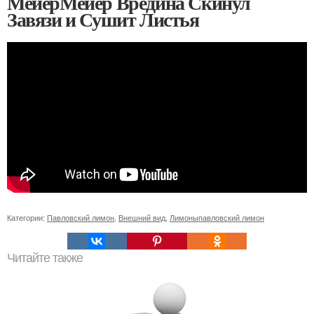
МейерМейер Вредина Скинул
Завязи и Сушит Листья
Категории:
Павловский лимон
,
Внешний вид
,
Лимоныпавловский лимон
Читайте также