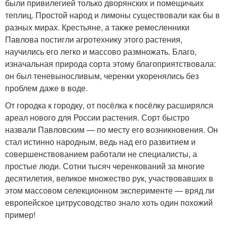
были привилегией только дворянских и помещичьих
теплиц. Простой народ и лимоны существовали как бы в
разных мирах. Крестьяне, а также ремесленники
Павлова постигли агротехнику этого растения,
научились его легко и массово размножать. Благо,
изначальная природа сорта этому благоприятствовала:
он был теневыносливым, черенки укоренялись без
проблем даже в воде.
От городка к городку, от посёлка к посёлку расширялся
ареал нового для России растения. Сорт быстро
назвали Павловским — по месту его возникновения. Он
стал истинно народным, ведь над его развитием и
совершенствованием работали не специалисты, а
простые люди. Сотни тысяч черенкований за многие
десятилетия, великое множество рук, участвовавших в
этом массовом селекционном эксперименте — вряд ли
европейское цитрусоводство знало хоть один похожий
пример!