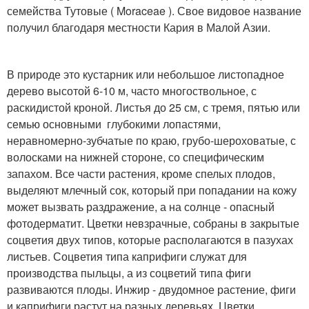
семейства Тутовые ( Moraceae ). Свое видовое название
получил благодаря местности Кария в Малой Азии.
В природе это кустарник или небольшое листопадное
дерево высотой 6-10 м, часто многоствольное, с
раскидистой кроной. Листья до 25 см, с тремя, пятью или
семью основными глубокими лопастями,
неравномерно-зубчатые по краю, грубо-шероховатые, с
волосками на нижней стороне, со специфическим
запахом. Все части растения, кроме спелых плодов,
выделяют млечный сок, который при попадании на кожу
может вызвать раздражение, а на солнце - опасный
фотодерматит. Цветки невзрачные, собраны в закрытые
соцветия двух типов, которые располагаются в пазухах
листьев. Соцветия типа каприфиги служат для
производства пыльцы, а из соцветий типа фиги
развиваются плоды. Инжир - двудомное растение, фиги
и каприфиги растут на разных деревьях. Цветки