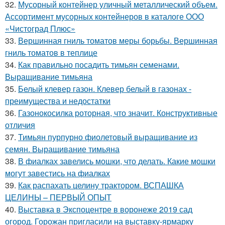
32.
Мусорный контейнер уличный металлический объем.
Ассортимент мусорных контейнеров в каталоге ООО
«Чистоград Плюс»
33.
Вершинная гниль томатов меры борьбы. Вершинная
гниль томатов в теплице
34.
Как правильно посадить тимьян семенами.
Выращивание тимьяна
35.
Белый клевер газон. Клевер белый в газонах -
преимущества и недостатки
36.
Газонокосилка роторная, что значит. Конструктивные
отличия
37.
Тимьян пурпурно фиолетовый выращивание из
семян. Выращивание тимьяна
38.
В фиалках завелись мошки, что делать. Какие мошки
могут завестись на фиалках
39.
Как распахать целину трактором. ВСПАШКА
ЦЕЛИНЫ – ПЕРВЫЙ ОПЫТ
40.
Выставка в Экспоцентре в воронеже 2019 сад
огород. Горожан пригласили на выставку-ярмарку