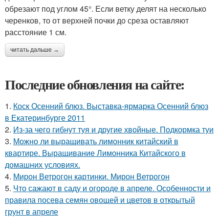
обрезают под углом 45°. Если ветку делят на несколько
черенков, то от верхней почки до среза оставляют
расстояние 1 см.
читать дальше →
Последние обновления на сайте:
1.
Коск Осенний блюз. Выставка-ярмарка Осенний блюз
в Екатеринбурге 2011
2.
Из-за чего гибнут туя и другие хвойные. Подкормка туи
3.
Можно ли выращивать лимонник китайский в
квартире. Выращивание Лимонника Китайского в
домашних условиях.
4.
Мирон Ветрогон картинки. Мирон Ветрогон
5.
Что сажают в саду и огороде в апреле. Особенности и
правила посева семян овощей и цветов в открытый
грунт в апреле