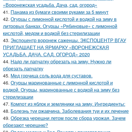
«Воронежская усадьба. Дача, сад, огород»
41.
Панама из бумаги своими руками за 5 минут
42.
Огурцы с лимонной кислотой и водкой на зиму в
литровых банках. Огурцы «Рябиновые» с лимонной
кислотой, медом и водкой без стерилизации
43.
Экспоцентр воронеж саженцы. ЭКСПОЦЕНТР ВГАУ
ПРИГЛАШАЕТ НА ЯРМАРКУ «ВОРОНЕЖСКАЯ
УСАДЬБА. ДАЧА. САД. ОГОРОД» 2020
44.
Надо ли лапчатку обрезать на зиму. Нужно ли
обрезать лапчатку
45.
Мед горчица соль вода для суставов.
46.
Огурцы маринованные с лимонной кислотой и
водкой. Огурцы, маринованные с водкой на зиму без
стерилизации
47.
Компот из яблок и земляники на зиму. Ингредиенты:
48.
Болезнь туи ржавчина. Заболевания туи и их лечение
49.
Обрезка черешни летом после сбора урожая. Зачем
обрезают черешню?