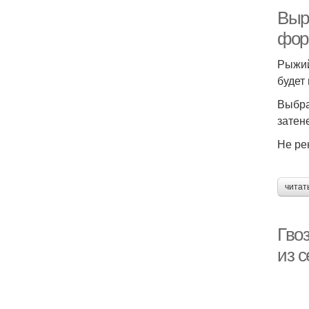
Выр
фор
Рыжий
будет
Выбра
затен
Не ре
читат
Гво
из 