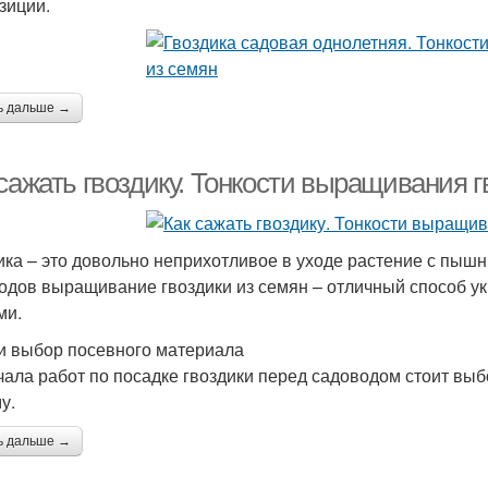
зиции.
ь дальше →
сажать гвоздику. Тонкости выращивания г
ика – это довольно неприхотливое в уходе растение с пыш
одов выращивание гвоздики из семян – отличный способ у
ми.
и выбор посевного материала
чала работ по посадке гвоздики перед садоводом стоит выбо
у.
ь дальше →