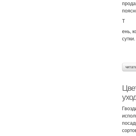
прода
поясни
Т
ень, 
сутки.
читат
Цве
ухо
Гвозд
испол
посад
сорто