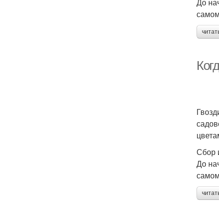
До на
самом
читат
Когд
Гвозд
садов
цвета
Сбор 
До на
самом
читат