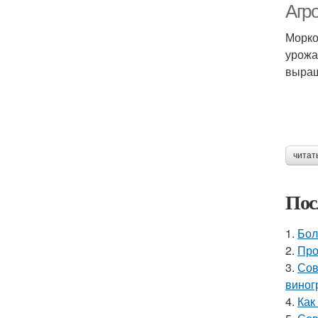
Агр
Морко
урожа
выращ
читат
Пос
1.
Бол
2.
Про
3.
Сов
виног
4.
Как