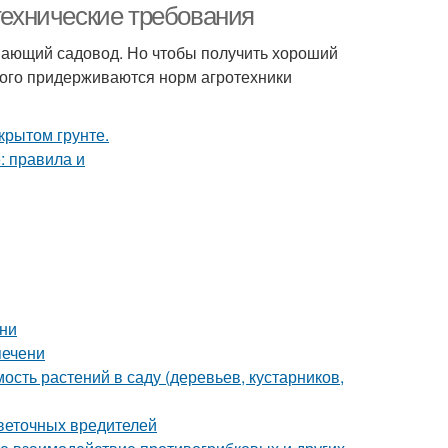
отехнические требования
инающий садовод. Но чтобы получить хороший
того придерживаются норм агротехники
ени
печени
сть растений в саду (деревьев, кустарников,
цветочных вредителей