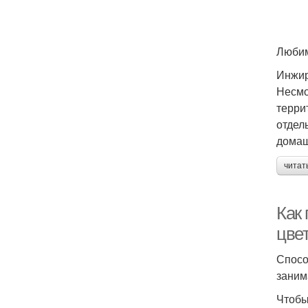
Любим
Инжир
Несмо
терри
отдел
домаш
читат
Как
цве
Спосо
заним
Чтобы