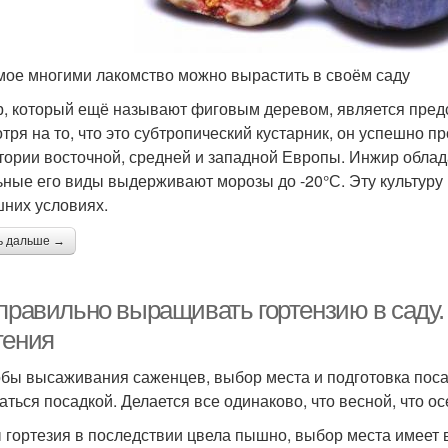
ое многими лакомство можно вырастить в своём саду
, который ещё называют фиговым деревом, является пред
тря на то, что это субтропический кустарник, он успешно п
тории восточной, средней и западной Европы. Инжир облад
ьные его виды выдерживают морозы до -20°С. Эту культуру 
них условиях.
ь дальше →
 правильно выращивать гортензию в саду.
тения
бы высаживания саженцев, выбор места и подготовка посадо
аться посадкой. Делается все одинаково, что весной, что ос
 гортезия в последствии цвела пышно, выбор места имеет 