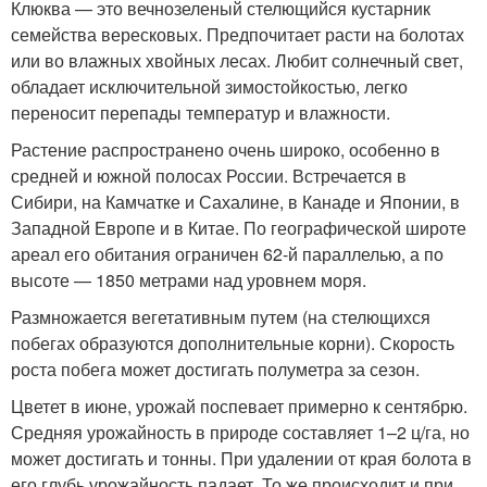
Клюква — это вечнозеленый стелющийся кустарник
семейства вересковых. Предпочитает расти на болотах
или во влажных хвойных лесах. Любит солнечный свет,
обладает исключительной зимостойкостью, легко
переносит перепады температур и влажности.
Растение распространено очень широко, особенно в
средней и южной полосах России. Встречается в
Сибири, на Камчатке и Сахалине, в Канаде и Японии, в
Западной Европе и в Китае. По географической широте
ареал его обитания ограничен 62-й параллелью, а по
высоте — 1850 метрами над уровнем моря.
Размножается вегетативным путем (на стелющихся
побегах образуются дополнительные корни). Скорость
роста побега может достигать полуметра за сезон.
Цветет в июне, урожай поспевает примерно к сентябрю.
Средняя урожайность в природе составляет 1–2 ц/га, но
может достигать и тонны. При удалении от края болота в
его глубь урожайность падает. То же происходит и при