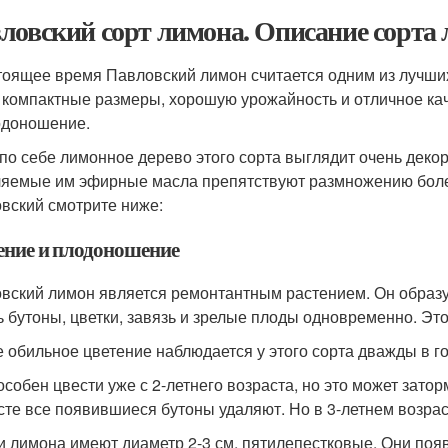
ловский сорт лимона. Описание сорта
тоящее время Павловский лимон считается одним из лучши
 компактные размеры, хорошую урожайность и отличное кач
одоношение.
по себе лимонное дерево этого сорта выглядит очень декор
яемые им эфирные масла препятствуют размножению болез
вский смотрите ниже:
ение и плодоношение
вский лимон является ремонтантным растением. Он образуе
ь бутоны, цветки, завязь и зрелые плоды одновременно. Э
 обильное цветение наблюдается у этого сорта дважды в го
особен цвести уже с 2-летнего возраста, но это может затор
сте все появившиеся бутоны удаляют. Но в 3-летнем возрас
и лимона имеют диаметр 2-3 см, пятилепестковые. Они поя