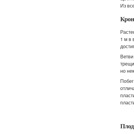
Из вс
Крон
Расте
1 м в
дости
Ветви
трещи
но не
Побег
отлич
пласт
пласт
Плод