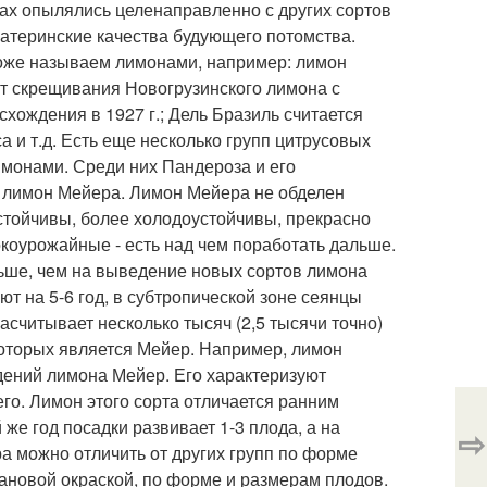
нах опылялись целенаправленно с других сортов
атеринские качества будующего потомства.
тоже называем лимонами, например: лимон
 от скрещивания Новогрузинского лимона с
хождения в 1927 г.; Дель Бразиль считается
 и т.д. Есть еще несколько групп цитрусовых
имонами. Среди них Пандероза и его
- лимон Мейера. Лимон Мейера не обделен
стойчивы, более холодоустойчивы, прекрасно
окоурожайные - есть над чем поработать дальше.
ньше, чем на выведение новых сортов лимона
т на 5-6 год, в субтропической зоне сеянцы
считывает несколько тысяч (2,5 тысячи точно)
которых является Мейер. Например, лимон
дений лимона Мейер. Его характеризуют
его. Лимон этого сорта отличается ранним
е год посадки развивает 1-3 плода, а на
⇨
а можно отличить от других групп по форме
иановой окраской, по форме и размерам плодов.