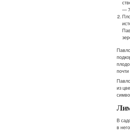
ств
— 7
Пло
ист
Пав
зер
Павло
подко
плодо
почти
Павло
из цв
симво
Лим
В сад
в нег