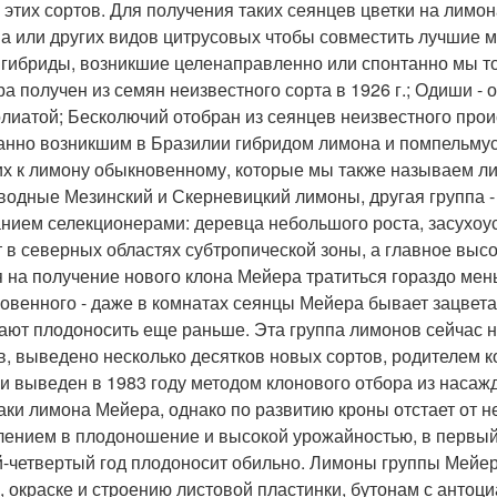
 этих сортов. Для получения таких сеянцев цветки на лимо
а или других видов цитрусовых чтобы совместить лучшие м
 гибриды, возникшие целенаправленно или спонтанно мы 
ра получен из семян неизвестного сорта в 1926 г.; Одиши -
лиатой; Бесколючий отобран из сеянцев неизвестного проис
анно возникшим в Бразилии гибридом лимона и помпельмуса
их к лимону обыкновенному, которые мы также называем л
водные Мезинский и Скерневицкий лимоны, другая группа 
нием селекционерами: деревца небольшого роста, засухоу
т в северных областях субтропической зоны, а главное выс
 на получение нового клона Мейера тратиться гораздо ме
овенного - даже в комнатах сеянцы Мейера бывает зацветаю
ают плодоносить еще раньше. Эта группа лимонов сейчас на
в, выведено несколько десятков новых сортов, родителем 
и выведен в 1983 году методом клонового отбора из насаж
аки лимона Мейера, однако по развитию кроны отстает от н
лением в плодоношение и высокой урожайностью, в первый ж
й-четвертый год плодоносит обильно. Лимоны группы Мейер
, окраске и строению листовой пластинки, бутонам с антоц