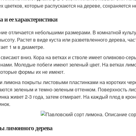
ех цветков, которые распускаются на дереве, сохраняется н
а и ее характеристики
ние отличается небольшими размерами. В комнатной культур
 высоту. Растет в виде куста или разветвленного дерева, ча
гает 1 м в диаметре.
 свисают вниз. Кора на ветках и стволе имеет оливково-с
нами. Молодые побеги имеют зеленый цвет. На ветках лимо
которые формы их не имеют.
и лимона покрыты листовыми пластинками на коротких чере
аются зеленым и темно-зеленым оттенком. Поверхность лис
инка живет 2-3 года, затем отмирает. На каждый плод в кро
инок.
ы лимонного дерева