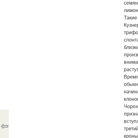
семян
лимон
Такие
Кузне
трифо
спонт
близк
произ
внима
расту
Время
обыкн
начин
клоно
Чорох
призн
вступ
⇦
трети
кроны