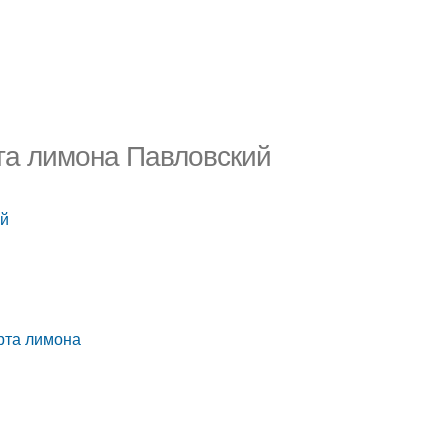
та лимона Павловский
ий
рта лимона