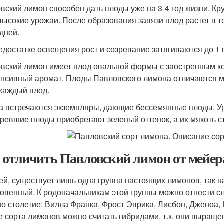
вский лимон способен дать плоды уже на 3-4 год жизни. Кр
высокие урожаи. После образования завязи плод растет в те
 дней.
едостатке освещения рост и созревание затягиваются до 1 
вский лимон имеет плод овальной формы с заостренным ко
енсивный аромат. Плоды Павловского лимона отличаются м
 каждый плод.
а встречаются экземпляры, дающие бессемянные плоды. У
ревшие плоды приобретают зеленый оттенок, а их мякоть ст
 отличить Павловский лимон от мейера
ей, существует лишь одна группа настоящих лимонов, так 
овенный. К родоначальникам этой группы можно отнести с
но столетие: Вилла Франка, Фрост Эврика, Лисбон, Дженоа,
е сорта лимонов можно считать гибридами, т.к. они выращ