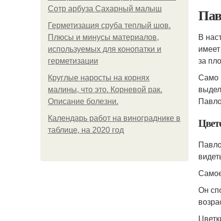
Сотр арбуза Сахарный малыш
Пав
Герметизация сруба теплый шов.
В нас
Плюсы и минусы материалов,
имеет
используемых для конопатки и
за пл
герметизации
Само 
Круглые наросты на корнях
выдел
малины, что это. Корневой рак.
Павло
Описание болезни.
Календарь работ на винограднике в
Цвет
таблице, на 2020 год
Павло
видет
Самое
Он сп
возра
Цветк