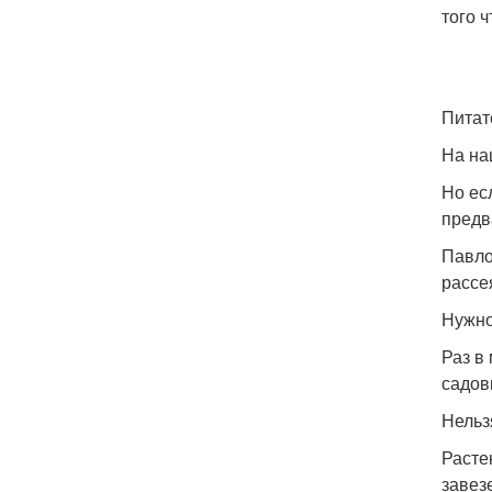
того 
Питат
На на
Но ес
предв
Павло
рассе
Нужно
Раз в
садов
Нельз
Расте
завез