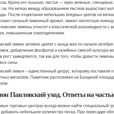
ола. Крона его пышная, листья — ярко-зеленые, глянцевые.
 см. На ветках между образованием листков вырастают кол
ды. После отцветания небольших бледных цветов на ветка
очают сильный лимонный аромат, имеют неплотную кожицу 
ловские лимоны относят к классической разновидности с 
ен, повышенным сокоотделением.
вский лимон активно цветет с конца мая по начало октябр
рмок, добавлении фосфатов и калийных смесей культура мо
в рост замедляется, так как для того, чтобы довести лимон
 все силы.
вский лимон – единственный цитрус, которому поставили п
етных металлов. Памятник расположен на Базарной площад
лом.
он Павловский уход. Ответы на часты
овых торговых центрах всегда можно найти специальный гр
о добавить небольшое количество песка. При пересадке обя