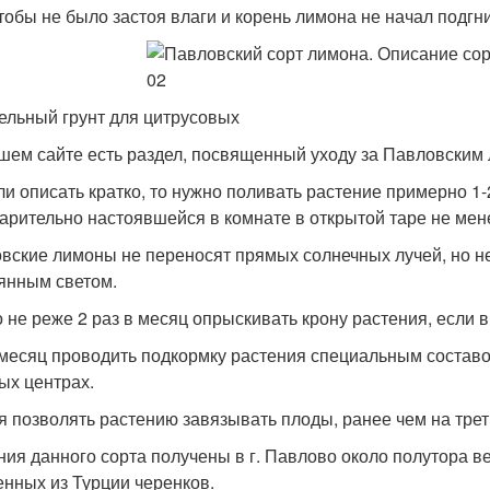
чтобы не было застоя влаги и корень лимона не начал подгн
ельный грунт для цитрусовых
шем сайте есть раздел, посвященный уходу за Павловским 
ли описать кратко, то нужно поливать растение примерно 1
арительно настоявшейся в комнате в открытой таре не мене
вские лимоны не переносят прямых солнечных лучей, но не
янным светом.
 не реже 2 раз в месяц опрыскивать крону растения, если в
 месяц проводить подкормку растения специальным составо
ых центрах.
я позволять растению завязывать плоды, ранее чем на трет
ния данного сорта получены в г. Павлово около полутора ве
енных из Турции черенков.