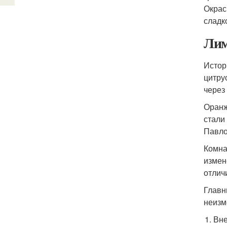
Окрас
сладк
Лим
Истор
цитру
через
Оранж
стали
Павло
Комна
измен
отлич
Главн
неизм
Вне