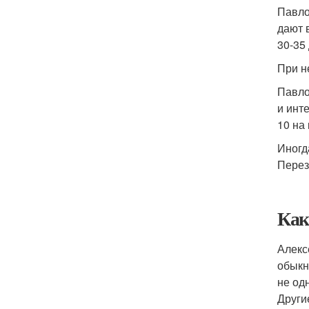
Павло
дают 
30-35
При н
Павло
и инт
10 на
Иногд
Перез
Как
Алекс
обыкн
не од
Други