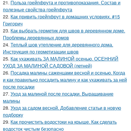
21.
Польза грейпфрута и противопоказания. Состав и
полезные свойства грейпфрута
22.
Как привить грейпфрут в домашних условиях. #15
Григорич
23.
Как выбрать герметик для швов в деревянном доме.
Проблемы деревянных домов
24.
Теплый шов утепление для деревянного дома.
Инструкция по герметизации швов
25.
Как ухаживать ЗА МАЛИНОЙ осенью. ОСЕННИЙ
УХОД ЗА МАЛИНОЙ САДОВОЙ (летней)
26.
Посадка малины саженцами весной и осенью. Когда
и как правильно посадить малину и как ухаживать за ней
после посадки
27.
Уход за малиной после посадки. Выращивание
малины
28.
Уход за садом весной. Добавление статьи в новую
подборку
29.
Как прочистить водостоки на крыше. Как сделать
водосток чистым безопасно