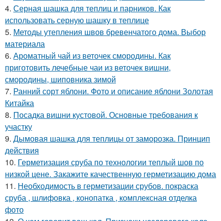
4.
Серная шашка для теплиц и парников. Как
использовать серную шашку в теплице
5.
Методы утепления швов бревенчатого дома. Выбор
материала
6.
Ароматный чай из веточек смородины. Как
приготовить лечебные чаи из веточек вишни,
смородины, шиповника зимой
7.
Ранний сорт яблони. Фото и описание яблони Золотая
Китайка
8.
Посадка вишни кустовой. Основные требования к
участку
9.
Дымовая шашка для теплицы от заморозка. Принцип
действия
10.
Герметизация сруба по технологии теплый шов по
низкой цене. Закажите качественную герметизацию дома
11.
Необходимость в герметизации срубов. покраска
сруба , шлифовка , конопатка , комплексная отделка
фото