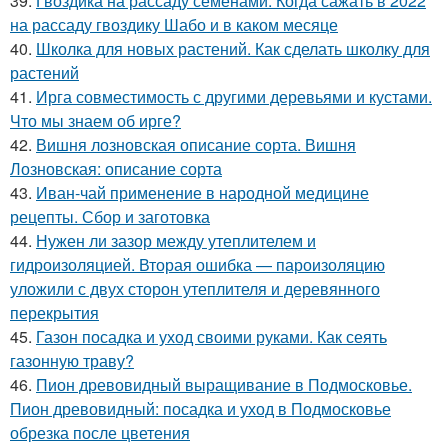
39.
Гвоздика на рассаду семенами. Когда сажать в 2022
на рассаду гвоздику Шабо и в каком месяце
40.
Школка для новых растений. Как сделать школку для
растений
41.
Ирга совместимость с другими деревьями и кустами.
Что мы знаем об ирге?
42.
Вишня лозновская описание сорта. Вишня
Лозновская: описание сорта
43.
Иван-чай применение в народной медицине
рецепты. Сбор и заготовка
44.
Нужен ли зазор между утеплителем и
гидроизоляцией. Вторая ошибка — пароизоляцию
уложили с двух сторон утеплителя и деревянного
перекрытия
45.
Газон посадка и уход своими руками. Как сеять
газонную траву?
46.
Пион древовидный выращивание в Подмосковье.
Пион древовидный: посадка и уход в Подмосковье
обрезка после цветения