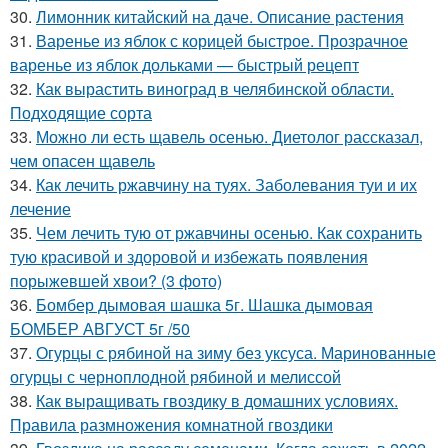
30.
Лимонник китайский на даче. Описание растения
31.
Варенье из яблок с корицей быстрое. Прозрачное
варенье из яблок дольками — быстрый рецепт
32.
Как вырастить виноград в челябинской области.
Подходящие сорта
33.
Можно ли есть щавель осенью. Диетолог рассказал,
чем опасен щавель
34.
Как лечить ржавчину на туях. Заболевания туи и их
лечение
35.
Чем лечить тую от ржавчины осенью. Как сохранить
тую красивой и здоровой и избежать появления
порыжевшей хвои? (3 фото)
36.
Бомбер дымовая шашка 5г. Шашка дымовая
БОМБЕР АВГУСТ 5г /50
37.
Огурцы с рябиной на зиму без уксуса. Маринованные
огурцы с черноплодной рябиной и мелиссой
38.
Как выращивать гвоздику в домашних условиях.
Правила размножения комнатной гвоздики