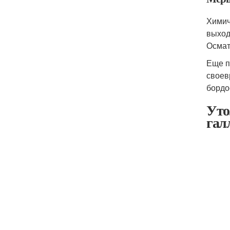
Химич
выход
Осмат
Еще п
своев
бордо
Уто
гал