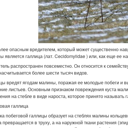
лее опасным вредителем, который может существенно навр
ы является галлица (лат. Cecidomyiidae ) или, как еще ее 
тель распространен повсеместно. Он относится к семейств
насчитывается более шести тысяч видов.
цы вредят ягодам малины, поражая ее молодые побеги и 
ние листьев. Основным признаком повреждения куста мал
ения на стебле в виде нароста, которое принято называть г
овая галлица
ка побеговой галлицы образует на стеблях малины кольцев
а превращается в труху, а на наружной ткани растения (эп