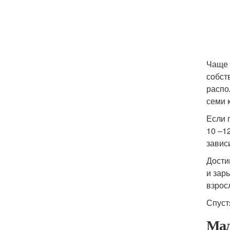
Чаще 
собст
распо
семи 
Если 
10 –1
завис
Дости
и зар
взрос
Спуст
Мал