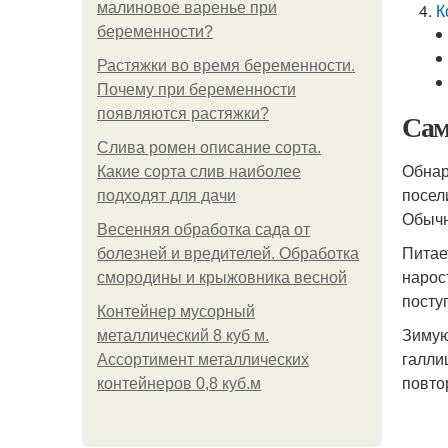
малиновое варенье при
К
беременности?
Растяжки во время беременности.
Почему при беременности
появляются растяжки?
Сам
Слива ромен описание сорта.
Обнар
Какие сорта слив наиболее
посел
подходят для дачи
Обычн
Весенняя обработка сада от
Питае
болезней и вредителей. Обработка
нарос
смородины и крыжовника весной
посту
Контейнер мусорный
Зимую
металлический 8 куб м.
галли
Ассортимент металлических
повто
контейнеров 0,8 куб.м