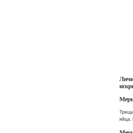
Личи
искр
Меры
Трещи
яйца.
Меры