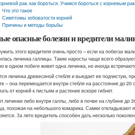
орневой рак, как бороться. Учимся бороться с корневым р
Что это такое
Симптомы зобоватости корней
Причины и методы борьбы
ые опасные болезни и вредители мали
ужить этого вредителя очень просто – если на побегах мали
илась личинка галлицы. Такие наросты чаще всего образуют
о в одном побеге живет одна личинка, но иногда встречаютс
тся личинка древесиной стебля и выедает ее подчистую, пр
те – она перемещается внутри стебля на расстояние до 20 
пать от корней к листьям и растение вскоре гибнет.
т личинки либо внутри галлы, либо в почве на глубине до 
ца, похожая на небольшого комарика. Самки откладывают 
ряется. За лето вредитель способен дать несколько поколен