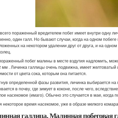
всего пораженный вредителем побег имеет внутри одну личи
венно, один галл. Но бывают случаи, когда на одном побеге 
ложенных на некотором удалении друг от друга, и на одном 
колец.
пораженный побег малины в месте вздутия надломить, мож
2 мм . Личинка галлицы очень подвижна, имеет желтоватый и
имости от цвета сока, которым она питается.
гнув определенной фазы развития, личинка выбирается на п
ывается в почву, где зимует в коконе, после чего, вследст
лое насекомое (имаго). Обычно это случается в мае, когда п
я некоторое время насекомое, уже в образе мелкого комара
инная галлица. Малинная побеговая 