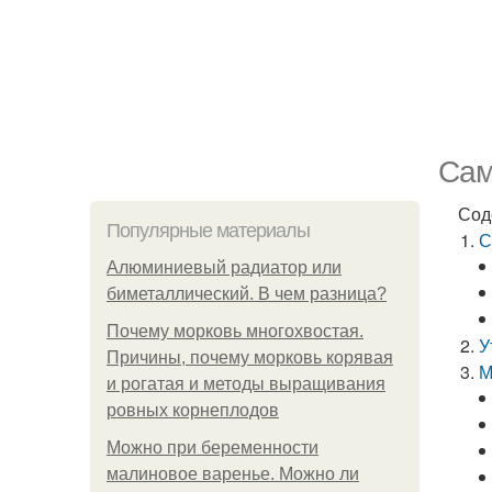
Сам
Сод
Популярные материалы
С
Алюминиевый радиатор или
биметаллический. В чем разница?
Почему морковь многохвостая.
У
Причины, почему морковь корявая
М
и рогатая и методы выращивания
ровных корнеплодов
Можно при беременности
малиновое варенье. Можно ли