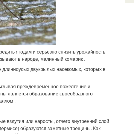
едить ягодам и серьезно снизить урожайность
называют в народе, малинный комарик .
у длинноусых двукрылых насекомых, которых в
вызывая преждевременное пожелтение и
ины является образование своеобразного
аллом .
ые вздутия или наросты, отчего внутренний слой
идермисе) образуются заметные трещины. Как