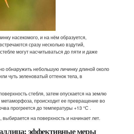
нку насекомого, и на нём образуется,
встречаются сразу несколько вздутий,
стебле могут насчитываться до пяти и даже
но обнаружить небольшую личинку длиной около
ли чуть зеленоватый оттенок тела, в
оверхность стебля, затем опускается на землю
вие метаморфоза, происходит ее превращение во
очва прогреется до температуры +13 °С .
, выбирается на поверхность и начинает лет.
галлица: эффективные меры