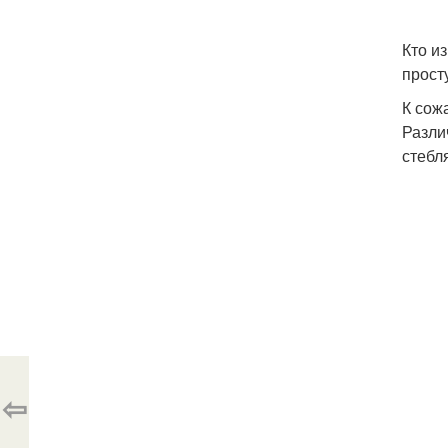
Кто и
прост
К сож
Разли
стебл
⇦