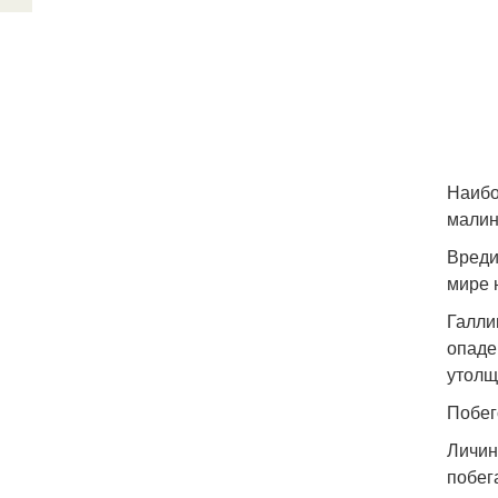
Наибо
малин
Вреди
мире 
Галли
опаде
утолщ
Побег
Личин
побег