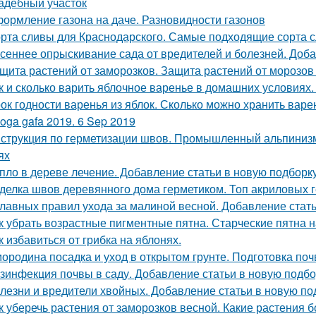
адебный участок
ормление газона на даче. Разновидности газонов
рта сливы для Краснодарского. Самые подходящие сорта 
сеннее опрыскивание сада от вредителей и болезней. Доба
щита растений от заморозков. Защита растений от морозо
к и сколько варить яблочное варенье в домашних условиях
ок годности варенья из яблок. Сколько можно хранить варе
oga gafa 2019. 6 Sep 2019
струкция по герметизации швов. Промышленный альпинизм
ях
пло в дереве лечение. Добавление статьи в новую подборк
делка швов деревянного дома герметиком. Топ акриловых г
главных правил ухода за малиной весной. Добавление стат
к убрать возрастные пигментные пятна. Старческие пятна н
к избавиться от грибка на яблонях.
ородина посадка и уход в открытом грунте. Подготовка по
зинфекция почвы в саду. Добавление статьи в новую подбо
лезни и вредители хвойных. Добавление статьи в новую по
к уберечь растения от заморозков весной. Какие растения 