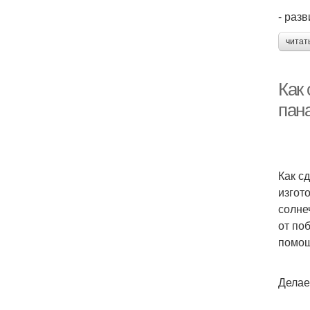
- раз
читат
Как 
пан
Как с
изгот
солне
от по
помо
Делае