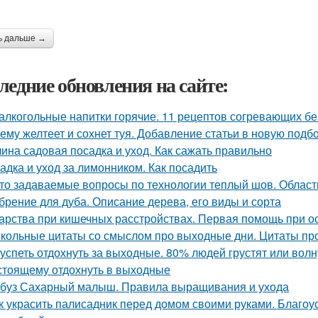
ь дальше →
ледние обновления на сайте:
алкогольные напитки горячие. 11 рецептов согревающих бе
ему желтеет и сохнет туя. Добавление статьи в новую подб
ина садовая посадка и уход. Как сажать правильно
адка и уход за лимонником. Как посадить
то задаваемые вопросы по технологии теплый шов. Облас
брение для дуба. Описание дерева, его виды и сорта
арства при кишечных расстройствах. Первая помощь при о
кольные цитаты со смыслом про выходные дни. Цитаты пр
 успеть отдохнуть за выходные. 80% людей грустят или волну
стоящему отдохнуть в выходные
буз Сахарный малыш. Правила выращивания и ухода
к украсить палисадник перед домом своими руками. Благоу