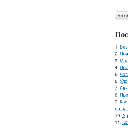
читат
Пос
1.
Без
2.
Поч
3.
Мал
4.
Пос
5.
Час
6.
Удо
7.
Лек
8.
При
9.
Как
по-на
10.
Ар
11.
Ка