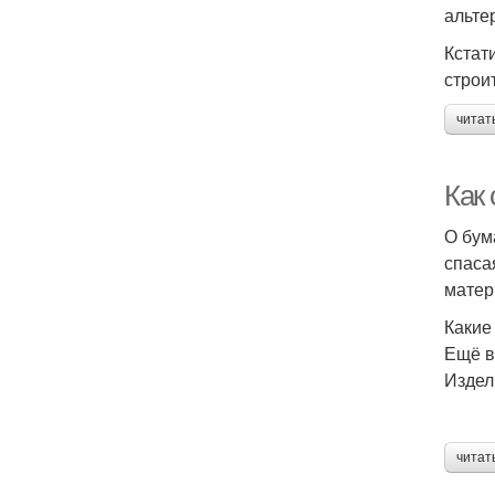
альте
Кстат
строи
читат
Как 
О бум
спаса
матер
Какие
Ещё в
Издел
читат