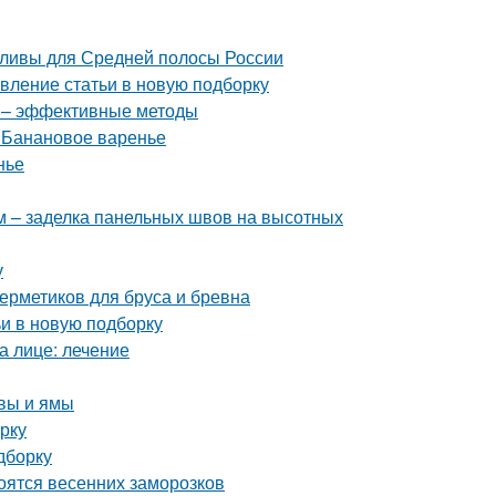
сливы для Средней полосы России
вление статьи в новую подборку
в – эффективные методы
. Банановое варенье
нье
 – заделка панельных швов на высотных
у
ерметиков для бруса и бревна
ьи в новую подборку
а лице: лечение
чвы и ямы
рку
дборку
боятся весенних заморозков