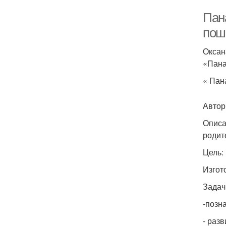
Пана
пош
Оксан
«Пана
« Пан
Автор
Описа
родит
Цель:
Изгот
Задач
-позн
- раз