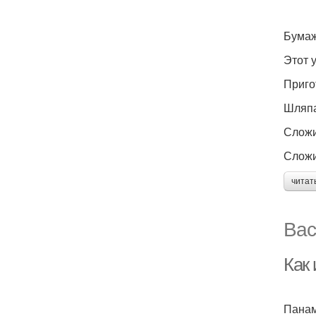
Бума
Этот 
Приго
Шляпа
Сложи
Сложи
читат
Вас
Как 
Панам