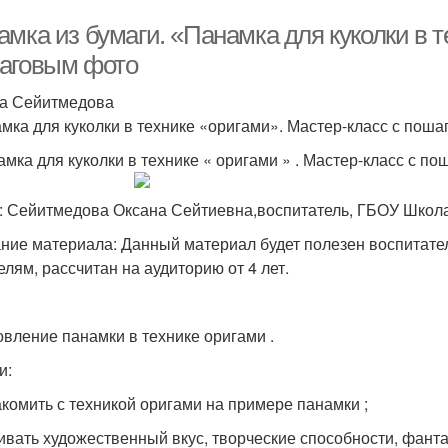
мка из бумаги. «Панамка для куколки в т
аговым фото
а Сейитмедова
мка для куколки в технике «оригами». Мастер-класс с пош
амка для куколки в технике « оригами » . Мастер-класс с п
: Сейитмедова Оксана Сейтиевна,воспитатель, ГБОУ Шко
ние материала: Данный материал будет полезен воспитате
елям, рассчитан на аудиторию от 4 лет.
овление панамки в технике оригами .
и:
акомить с техникой оригами на примере панамки ;
вивать художественный вкус, творческие способности, фант