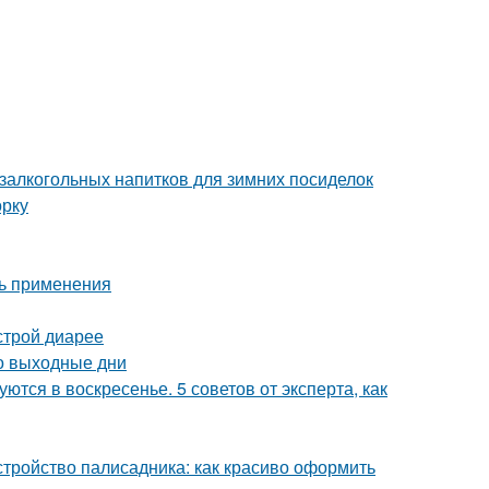
залкогольных напитков для зимних посиделок
орку
ть применения
строй диарее
о выходные дни
ются в воскресенье. 5 советов от эксперта, как
стройство палисадника: как красиво оформить