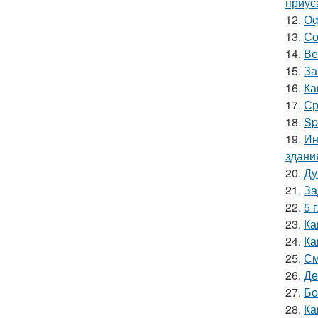
приус
12.
Оф
13.
Со
14.
Ве
15.
За
16.
Ка
17.
Ср
18.
Sp
19.
Ин
здани
20.
Ду
21.
За
22.
5 
23.
Ка
24.
Ка
25.
См
26.
Де
27.
Бо
28.
Ка