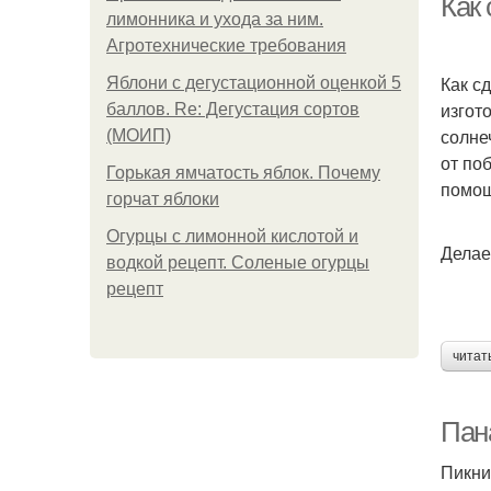
Как 
лимонника и ухода за ним.
Агротехнические требования
Как с
Яблони с дегустационной оценкой 5
изгот
баллов. Re: Дегустация сортов
солне
(МОИП)
от по
Горькая ямчатость яблок. Почему
помо
горчат яблоки
Огурцы с лимонной кислотой и
Делае
водкой рецепт. Соленые огурцы
рецепт
читат
Пан
Пикни