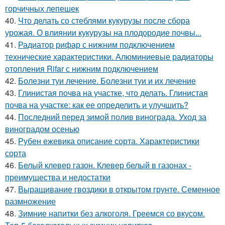
горчичных лепешек
40.
Что делать со стеблями кукурузы после сбора
урожая. О влиянии кукурузы на плодородие почвы...
41.
Радиатор рифар с нижним подключением
технические характеристики. Алюминиевые радиаторы
отопления Rifar с нижним подключением
42.
Болезни туи лечение. Болезни туи и их лечение
43.
Глинистая почва на участке, что делать. Глинистая
почва на участке: как ее определить и улучшить?
44.
Последний перед зимой полив винограда. Уход за
виноградом осенью
45.
Рубен ежевика описание сорта. Характеристики
сорта
46.
Белый клевер газон. Клевер белый в газонах -
преимущества и недостатки
47.
Выращивание гвоздики в открытом грунте. Семенное
размножение
48.
Зимние напитки без алкоголя. Греемся со вкусом.