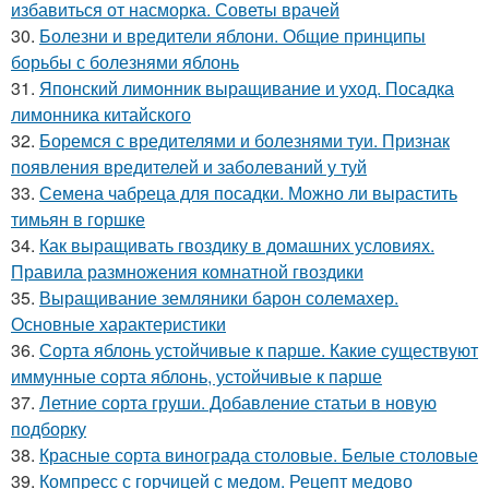
избавиться от насморка. Советы врачей
30.
Болезни и вредители яблони. Общие принципы
борьбы с болезнями яблонь
31.
Японский лимонник выращивание и уход. Посадка
лимонника китайского
32.
Боремся с вредителями и болезнями туи. Признак
появления вредителей и заболеваний у туй
33.
Семена чабреца для посадки. Можно ли вырастить
тимьян в горшке
34.
Как выращивать гвоздику в домашних условиях.
Правила размножения комнатной гвоздики
35.
Выращивание земляники барон солемахер.
Основные характеристики
36.
Сорта яблонь устойчивые к парше. Какие существуют
иммунные сорта яблонь, устойчивые к парше
37.
Летние сорта груши. Добавление статьи в новую
подборку
38.
Красные сорта винограда столовые. Белые столовые
39.
Компресс с горчицей с медом. Рецепт медово