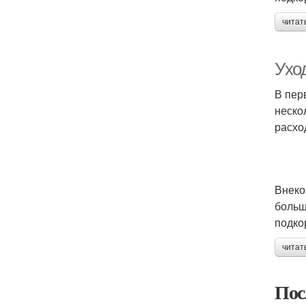
читат
Ухо
В пер
неско
расхо
Внеко
больш
подко
читат
Пос