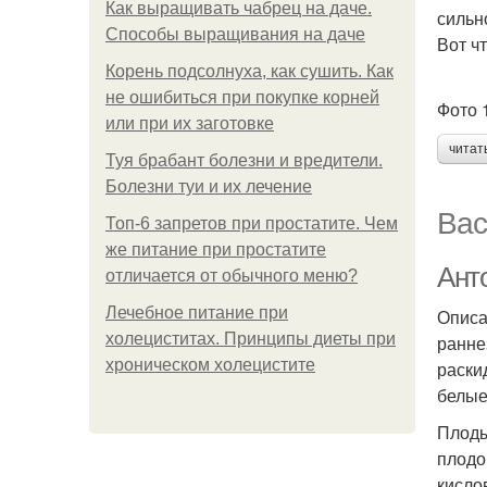
Как выращивать чабрец на даче.
сильн
Способы выращивания на даче
Вот ч
Корень подсолнуха, как сушить. Как
не ошибиться при покупке корней
Фото 
или при их заготовке
читат
Туя брабант болезни и вредители.
Болезни туи и их лечение
Вас
Топ-6 запретов при простатите. Чем
же питание при простатите
Ант
отличается от обычного меню?
Лечебное питание при
Описа
холециститах. Принципы диеты при
ранне
хроническом холецистите
раски
белые
Плоды
плодо
кисло