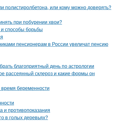
ли полистиролбетона, или кому можно доверять?
ринять при побурении хвои?
ы и способы борьбы
ия
никами пенсионерам в России увеличат пенсию
ыбрать благоприятный день по астрологии
кое рассеянный склероз и какие формы он
о время беременности
нности
ва и противопоказания
го в голых деревьях?