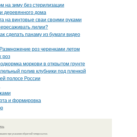
м на зиму без стерилизации
и деревянного дома
а на винтовые сваи своими руками
 пересаживать лилии?
Как сделать панаму из бумаги видео
 Размножение роз черенками летом
х роз
Подкормка моркови в открытом грунте
апельный полив клубники под пленкой
ней полосе России
!
уками
орта и формировка
ью
язь
решено при указании обратной гиперссылки.