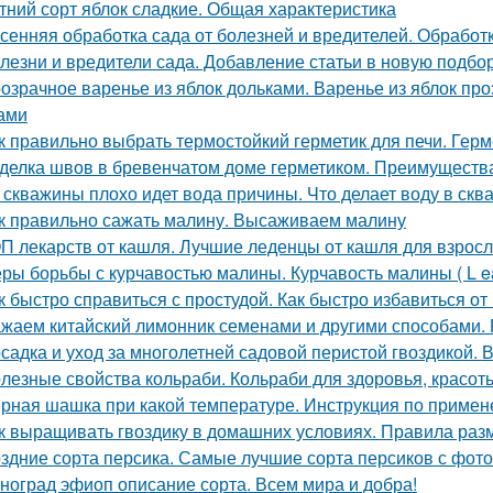
тний сорт яблок сладкие. Общая характеристика
сенняя обработка сада от болезней и вредителей. Обрабо
лезни и вредители сада. Добавление статьи в новую подбо
озрачное варенье из яблок дольками. Варенье из яблок п
ами
к правильно выбрать термостойкий герметик для печи. Герм
делка швов в бревенчатом доме герметиком. Преимуществ
 скважины плохо идет вода причины. Что делает воду в скв
к правильно сажать малину. Высаживаем малину
П лекарств от кашля. Лучшие леденцы от кашля для взрос
ры борьбы с курчавостью малины. Курчавость малины ( L eaf 
к быстро справиться с простудой. Как быстро избавиться о
жаем китайский лимонник семенами и другими способами.
садка и уход за многолетней садовой перистой гвоздикой. 
лезные свойства кольраби. Кольраби для здоровья, красот
рная шашка при какой температуре. Инструкция по приме
к выращивать гвоздику в домашних условиях. Правила раз
здние сорта персика. Самые лучшие сорта персиков с фот
ноград эфиоп описание сорта. Всем мира и добра!