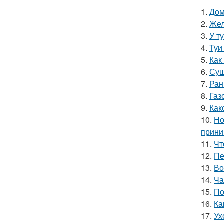
1.
Дом
2.
Жел
3.
У т
4.
Туи
5.
Как
6.
Суш
7.
Ран
8.
Газ
9.
Как
10.
Но
прини
11.
Чт
12.
Пе
13.
Во
14.
Ча
15.
По
16.
Ка
17.
Ух