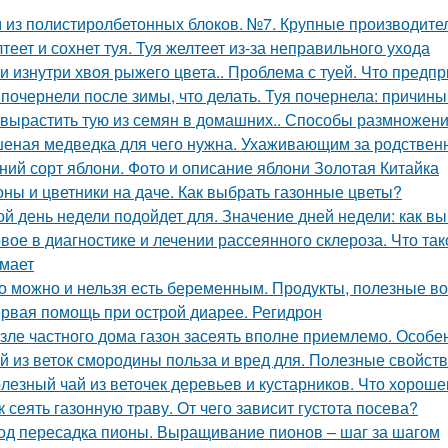
 из полистиролбетонных блоков. №7. Крупные производите
теет и сохнет туя. Туя желтеет из-за неправильного ухода
уи изнутри хвоя рыжего цвета.. Проблема с туей. Что предп
 почернели после зимы, что делать. Туя почернела: причин
 вырастить тую из семян в домашних.. Способы размножен
еная медведка для чего нужна. Ухаживающим за родствен
ний сорт яблони. Фото и описание яблони Золотая Китайка
оны и цветники на даче. Как выбрать газонные цветы?
ой день недели подойдет для. Значение дней недели: как в
вое в диагностике и лечении рассеянного склероза. Что та
мает
о можно и нельзя есть беременным. Продукты, полезные в
рвая помощь при острой диарее. Регидрон
зле частного дома газон засеять вполне приемлемо. Особе
й из веток смородины польза и вред для. Полезные свойст
лезный чай из веточек деревьев и кустарников. Что хороше
к сеять газонную траву. От чего зависит густота посева?
од пересадка пионы. Выращивание пионов – шаг за шагом