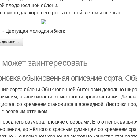
ой плодоносящей яблони.
то нужно для хорошего роста весной, летом и осенью.
1 - Цветущая молодая яблоня
ь дальше →
 может заинтересовать
оновка обыкновенная описание сорта. О
ние сорта яблони Обыкновенной Антоновки довольно широ
зимним, в зависимости от местности произрастания. Дерев
дистая, со временем становится шаровидной. Листочки про
 с розовым оттенком.
 среднего размера, плоские с рёбрами. Его оттенок варьиру
ношения, до жёлтого с красным румянцем со временем хран
ватые. Со временем хранения вкусовые качества становятс