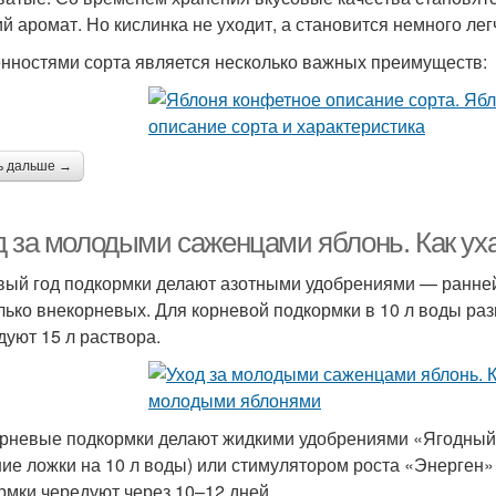
ий аромат. Но кислинка не уходит, а становится немного лег
нностями сорта является несколько важных преимуществ:
ь дальше →
д за молодыми саженцами яблонь. Как у
вый год подкормки делают азотными удобрениями — ранней
лько внекорневых. Для корневой подкормки в 10 л воды ра
дуют 15 л раствора.
рневые подкормки делают жидкими удобрениями «Ягодный 
ие ложки на 10 л воды) или стимулятором роста «Энерген» 
рмки чередуют через 10–12 дней.