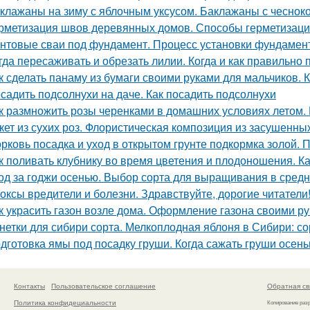
клажаны на зиму с яблочным уксусом. Баклажаны с чесноко
рметизация швов деревянных домов. Способы герметизаци
нтовые сваи под фундамент. Процесс установки фундамент
гда пересаживать и обрезать лилии. Когда и как правильно
к сделать панаму из бумаги своими руками для мальчиков. 
садить подсолнухи на даче. Как посадить подсолнухи
к размножить розы черенками в домашних условиях летом.
кет из сухих роз. Флористическая композиция из засушенны
рковь посадка и уход в открытом грунте подкормка золой. 
к поливать клубнику во время цветения и плодоношения. К
од за годжи осенью. Выбор сорта для выращивания в сред
оксы вредители и болезни. Здравствуйте, дорогие читатели
к украсить газон возле дома. Оформление газона своими р
нетки для сибири сорта. Мелкоплодная яблоня в Сибири: с
дготовка ямы под посадку груши. Когда сажать груши осен
Контакты
Пользовательское соглашение
Обратная св
Политика конфидециальности
Копирование раз