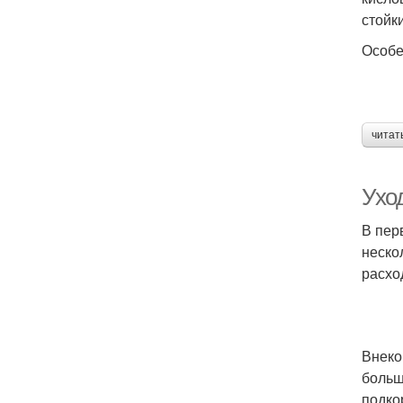
стойк
Особе
читат
Ухо
В пер
неско
расхо
Внеко
больш
подко