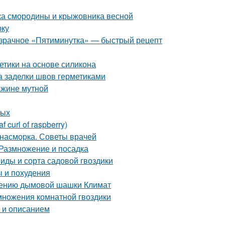
тка смородины и крыжовника весной
рку
розрачное «Пятиминутка» — быстрый рецепт
етики на основе силикона
а заделки швов герметиками
ажине мутной
лых
curl of raspberry)
т насморка. Советы врачей
 Размножение и посадка
Виды и сорта садовой гвоздики
ы и похудения
нению дымовой шашки Климат
множения комнатной гвоздики
о и описанием