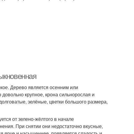
быкновенная
кое. Дерево является осенним или
о довольно крупное, крона сильнорослая и
долговатые, зелёные, цветки большого размера,
ется от зелено-жёлтого в начале
ения. При снятии они недостаточно вкусные,
я ярче и насыщеннее, появляется сладость и