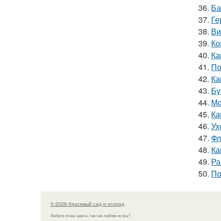
36.
Ба
37.
Ге
38.
Ви
39.
Ко
40.
Ка
41.
По
42.
Ка
43.
Бу
44.
Мо
45.
Ка
46.
Ух
47.
Фл
48.
Ка
49.
Ра
50.
По
© 2026 Красивый сад и огород
Любите ли вы цветы, так как любим их мы?