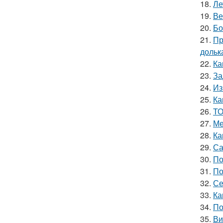
18.
Ле
19.
Ве
20.
Бо
21.
Пр
дольк
22.
Ка
23.
За
24.
Из
25.
Ка
26.
ТО
27.
Ме
28.
Ка
29.
Са
30.
По
31.
По
32.
Се
33.
Ка
34.
По
35.
Ви