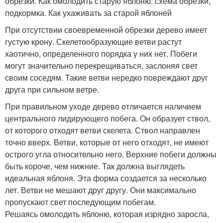
обрезки. Как омолодить старую яблоню: схема обрезки,
подкормка. Как ухаживать за старой яблоней
При отсутствии своевременной обрезки дерево имеет
густую крону. Скелетообразующие ветви растут
хаотично, определенного порядка у них нет. Побеги
могут значительно перекрещиваться, заслоняя свет
своим соседям. Такие ветви нередко повреждают друг
друга при сильном ветре.
При правильном уходе дерево отличается наличием
центрального лидирующего побега. Он образует ствол,
от которого отходят ветви скелета. Ствол направлен
точно вверх. Ветви, которые от него отходят, не имеют
острого угла относительно него. Верхние побеги должны
быть короче, чем нижние. Так должна выглядеть
идеальная яблоня. Эта форма создается за несколько
лет. Ветви не мешают друг другу. Они максимально
пропускают свет последующим побегам.
Решаясь омолодить яблоню, которая изрядно заросла,