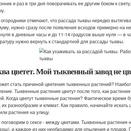
онник и раз в три дня поворачивать ее другим боком к свету
ну.
 огородники отмечают, что рассада тыквы нередко вытягива
уму, нужно сразу после появления всходов примерно на не
нуля в дневные часы и до 11-14 градусов выше нуля — в ч
ратуру нужно вернуть к стандартной для рассады тыквы.
ва цветет. Мой тыквенный завод не цв
ожет стать причиной цветения тыквенных растений? Наибо
пение. Тыквенные растения цветут после того, как растени
ей. Когда цветут тыквенные растения? Фактическое время буд
, их разнообразие и климат. Как правило, начинайте искать 
или растения на улицу.
 поговорим о сексе - между цветами. Тыквенные растения не
квош), и каждое из них необходимо для опыления и плодов. 