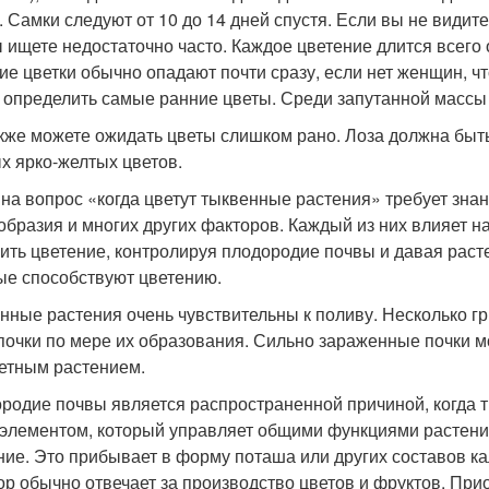
. Самки следуют от 10 до 14 дней спустя. Если вы не видите
ы ищете недостаточно часто. Каждое цветение длится всего 
ие цветки обычно опадают почти сразу, если нет женщин, ч
 определить самые ранние цветы. Среди запутанной массы 
кже можете ожидать цветы слишком рано. Лоза должна быть
х ярко-желтых цветов.
 на вопрос «когда цветут тыквенные растения» требует знан
образия и многих других факторов. Каждый из них влияет н
ить цветение, контролируя плодородие почвы и давая рас
ые способствуют цветению.
нные растения очень чувствительны к поливу. Несколько г
почки по мере их образования. Сильно зараженные почки мо
етным растением.
родие почвы является распространенной причиной, когда ты
элементом, который управляет общими функциями растения, 
ние. Это прибывает в форму поташа или других составов ка
р обычно отвечает за производство цветов и фруктов. Прио