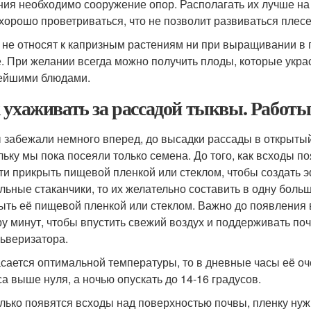
ния необходимо сооружение опор. Располагать их лучше на 
 хорошо проветриваться, что не позволит развиваться плесе
 не относят к капризным растениям ни при выращивании в 
е. При желании всегда можно получить плоды, которые укра
ейшими блюдами.
 ухаживать за рассадой тыквы. Работы 
 забежали немного вперед, до высадки рассады в открытый
льку мы пока посеяли только семена. До того, как всходы 
ти прикрыть пищевой пленкой или стеклом, чтобы создать 
ельные стаканчики, то их желательно составить в одну бол
ыть её пищевой пленкой или стеклом. Важно до появления в
ру минут, чтобы впустить свежий воздух и поддерживать по
льверизатора.
асается оптимальной температуры, то в дневные часы её о
са выше нуля, а ночью опускать до 14-16 градусов.
олько появятся всходы над поверхностью почвы, пленку нуж