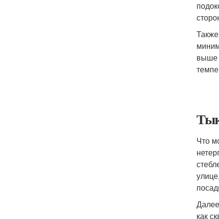
подок
сторо
Также
миним
выше 
темпе
Тык
Что м
нетер
стебл
улице
посад
Далее
как с