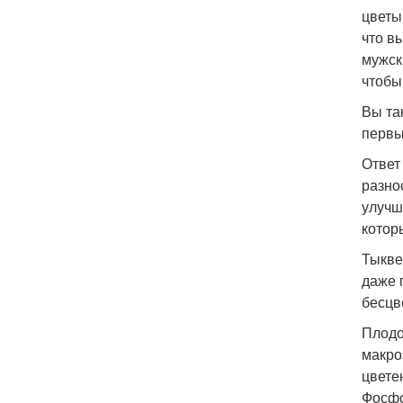
цветы
что в
мужск
чтобы
Вы та
первы
Ответ
разно
улучш
котор
Тыкве
даже 
бесцв
Плодо
макро
цвете
Фосфо