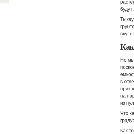
расте
будут
Тыкву
грунт
вкусн
Как
Но мы
поско
емкос
в отд
прикр
на па
из пу
Что к
граду
Как т