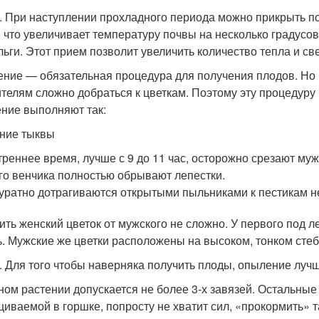
. При наступлении прохладного периода можно прикрыть п
, что увеличивает температуру почвы на несколько градусов
льги. Этот прием позволит увеличить количество тепла и све
ние — обязательная процедура для получения плодов. Но
телям сложно добраться к цветкам. Поэтому эту процедуру
ние выполняют так:
ние тыквы
треннее время, лучше с 9 до 11 час, осторожно срезают муж
го венчика полностью обрывают лепестки.
уратно дотрагиваются открытыми пыльниками к пестикам не
ить женский цветок от мужского не сложно. У первого под
ь. Мужские же цветки расположены на высоком, тонком стеб
. Для того чтобы наверняка получить плоды, опыление луч
ном растении допускается не более 3-х завязей. Остальные у
иваемой в горшке, попросту не хватит сил, «прокормить» т