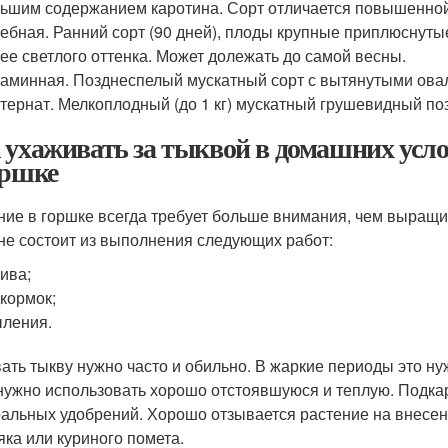
ьшим содержанием каротина. Сорт отличается повышенной
ебная. Ранний сорт (90 дней), плоды крупные приплюснутые в
ее светлого оттенка. Может долежать до самой весны.
аминная. Позднеспелый мускатный сорт с вытянутыми ова
тернат. Мелкоплодный (до 1 кг) мускатный грушевидный по
 ухаживать за тыквой в домашних усло
оршке
ние в горшке всегда требует больше внимания, чем выращив
не состоит из выполнения следующих работ:
ива;
кормок;
ления.
ать тыкву нужно часто и обильно. В жаркие периоды это ну
нужно использовать хорошо отстоявшуюся и теплую. Подка
альных удобрений. Хорошо отзывается растение на внесени
яка или куриного помета.