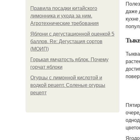
Полез
Правила посадки китайского
даже 
лимонника и ухода за ним.
кухне
Агротехнические требования
попул
Яблони с дегустационной оценкой 5
Тыкв
баллов. Re: Дегустация сортов
(МОИП)
Тыква
Горькая ямчатость яблок. Почему
расте
горчат яблоки
дости
повер
Огурцы с лимонной кислотой и
водкой рецепт. Соленые огурцы
рецепт
Пятир
очере
однод
цвето
Ягодо