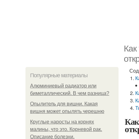
Как
отк
Сод
Популярные материалы
К
Алюминиевый радиатор или
К
биметаллический. В чем разница?
К
Опылитель для вишни. Какая
Т
вишня может опылять черешню
Как
Круглые наросты на корнях
отк
малины, что это. Корневой рак.
Описание болезни.