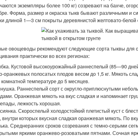
ечаются экземпляры более 100 кг) созревают на бахче, огоро
бре. Форма, размер и окраска тыкв бывают различными и си
ки длиной 1—3 см покрыты деревянистой желтовато-белой 
ые овощеводы рекомендуют следующие сорта тыквы для от
ивания практически во всех регионах:
бка. Кустовой высокоурожайный раннеспелый (85—90 дней
о-оранжевых полосатых плодов весом до 1,5 кг. Мякоть сл
 комнатной температуре до 5 месяцев.
нушка. Раннеспелый сорт с округло-приплюснутыми неболь
дами. Оранжевая мякоть на вкус сладкая и напоминает гр
епады, лежкость хорошая.
сиянка. Скороспелый холодостойкий плетистый куст с бл
г, внутри которых вкусная сладкая оранжевая мякоть. По вк
ька. Среднеранних сроков созревания с темно-серыми сег
рытыми яркими оранжево-розоватыми пятнами. Сочная ярко