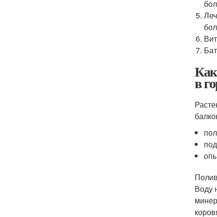
бол
Леч
бол
Вит
Бат
Как
в г
Расте
балко
пол
под
опы
Полив
Воду 
минер
коров