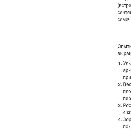
(встр
сентя
семеч
Опытн
выращ
Улы
ярк
при
Вес
пло
пер
Рос
4 к
Зор
пок