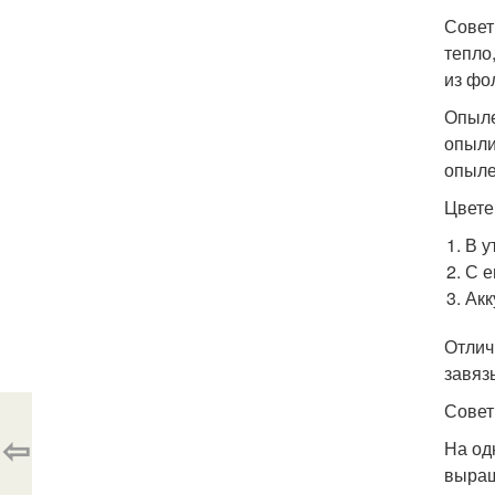
Совет
тепло
из фо
Опыле
опыли
опыле
Цвете
В у
С е
Акк
Отлич
завяз
Совет
⇦
На од
выращ