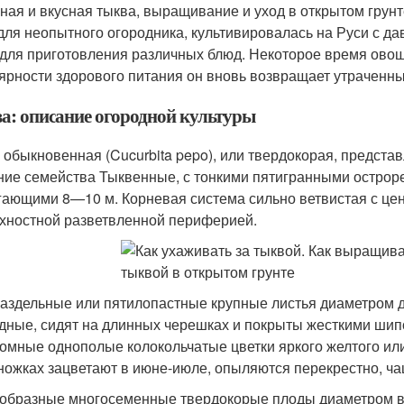
ная и вкусная тыква, выращивание и уход в открытом грунт
для неопытного огородника, культивировалась на Руси с да
 для приготовления различных блюд. Некоторое время овощ
ярности здорового питания он вновь возвращает утраченны
а: описание огородной культуры
 обыкновенная (Cucurbita pepo), или твердокорая, предста
ние семейства Тыквенные, с тонкими пятигранными острор
гающими 8—10 м. Корневая система сильно ветвистая с цен
хностной разветвленной периферией.
аздельные или пятилопастные крупные листья диаметром д
дные, сидят на длинных черешках и покрыты жесткими ши
омные однополые колокольчатые цветки яркого желтого ил
ножках зацветают в июне-июле, опыляются перекрестно, ча
образные многосеменные твердокорые плоды диаметром в 