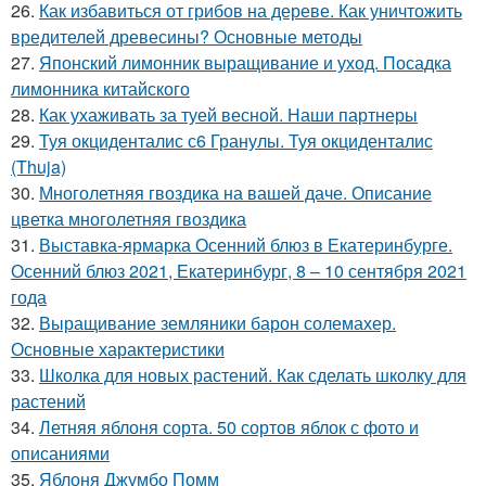
26.
Как избавиться от грибов на дереве. Как уничтожить
вредителей древесины? Основные методы
27.
Японский лимонник выращивание и уход. Посадка
лимонника китайского
28.
Как ухаживать за туей весной. Наши партнеры
29.
Туя окциденталис с6 Гранулы. Туя окциденталис
(Thuja)
30.
Многолетняя гвоздика на вашей даче. Описание
цветка многолетняя гвоздика
31.
Выставка-ярмарка Осенний блюз в Екатеринбурге.
Осенний блюз 2021, Екатеринбург, 8 – 10 сентября 2021
года
32.
Выращивание земляники барон солемахер.
Основные характеристики
33.
Школка для новых растений. Как сделать школку для
растений
34.
Летняя яблоня сорта. 50 сортов яблок с фото и
описаниями
35.
Яблоня Джумбо Помм