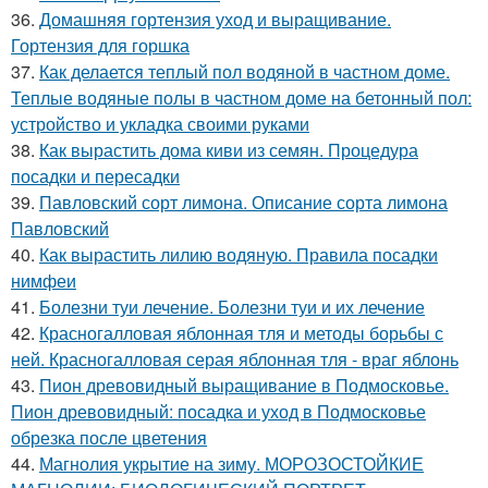
36.
Домашняя гортензия уход и выращивание.
Гортензия для горшка
37.
Как делается теплый пол водяной в частном доме.
Теплые водяные полы в частном доме на бетонный пол:
устройство и укладка своими руками
38.
Как вырастить дома киви из семян. Процедура
посадки и пересадки
39.
Павловский сорт лимона. Описание сорта лимона
Павловский
40.
Как вырастить лилию водяную. Правила посадки
нимфеи
41.
Болезни туи лечение. Болезни туи и их лечение
42.
Красногалловая яблонная тля и методы борьбы с
ней. Красногалловая серая яблонная тля - враг яблонь
43.
Пион древовидный выращивание в Подмосковье.
Пион древовидный: посадка и уход в Подмосковье
обрезка после цветения
44.
Магнолия укрытие на зиму. МОРОЗОСТОЙКИЕ