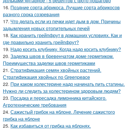
дольками янтарное - 5 рецептов с фото пошагово
16.
Поздние сорта абрикоса. Лучшие сорта абрикосов
разного срока созревания
17.
Что делать если из печки идет дым в дом. Причины
задымления новых отопительных печей
18.
Как хранить грейпфрут в домашних условиях. Как и
где правильно хранить грейпфрут?
19.
Надо косить клубнику. Когда надо косить клубнику?
20.
Заделка швов в бревенчатом доме герметиком.
Преимущества заделки швов герметиками
21.
Стратификация семян хвойных растений.
Стратификация хвойных по Greenpeace
22.
При каком холестерине надо начинать пить статины.
Нужно ли следить за холестерином здоровым людям?
23.
Посадка и пересадка лимонника китайского.
Агротехнические требования
24.
Сажистый грибок на яблоне. Лечение сажистого
грибка на яблоне
25.
Как избавиться от грибка на яблонях.