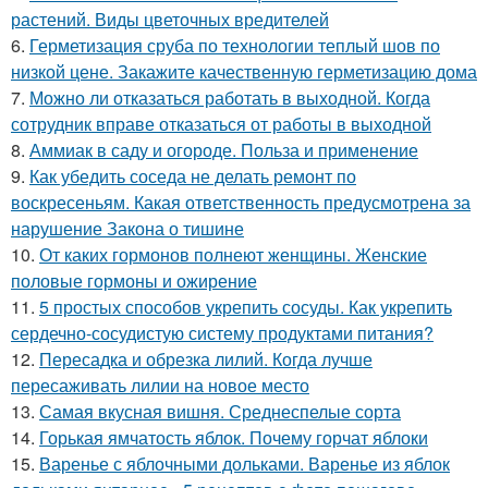
растений. Виды цветочных вредителей
6.
Герметизация сруба по технологии теплый шов по
низкой цене. Закажите качественную герметизацию дома
7.
Можно ли отказаться работать в выходной. Когда
сотрудник вправе отказаться от работы в выходной
8.
Аммиак в саду и огороде. Польза и применение
9.
Как убедить соседа не делать ремонт по
воскресеньям. Какая ответственность предусмотрена за
нарушение Закона о тишине
10.
От каких гормонов полнеют женщины. Женские
половые гормоны и ожирение
11.
5 простых способов укрепить сосуды. Как укрепить
сердечно-сосудистую систему продуктами питания?
12.
Пересадка и обрезка лилий. Когда лучше
пересаживать лилии на новое место
13.
Самая вкусная вишня. Среднеспелые сорта
14.
Горькая ямчатость яблок. Почему горчат яблоки
15.
Варенье с яблочными дольками. Варенье из яблок