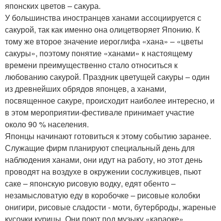
японских цветов – сакура.
У большинства иностранцев ханами ассоциируется с
сакурой, так как именно она олицетворяет Японию. К
тому же второе значение иероглифа «хана» – «цветы
сакуры», поэтому понятие «ханами» к настоящему
времени преимущественно стало относиться к
любованию сакурой. Праздник цветущей сакуры – один
из древнейших обрядов японцев, а ханами,
посвященное сакуре, происходит наиболее интересно, и
в этом мероприятии-фестивале принимает участие
около 90 % населения.
Японцы начинают готовиться к этому событию заранее.
Служащие фирм планируют специальный день для
наблюдения ханами, они идут на работу, но этот день
проводят на воздухе в окружении сослуживцев, пьют
саке – японскую рисовую водку, едят обенто –
незамысловатую еду в коробочке – рисовые колобки
онигири, рисовые сладости - моти, бутерброды, жареные
кусочки курицы. Они поют под музыку «караоке»,