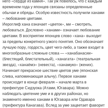
него «сердце из камня». Так уж повелось, что с каждым
временем года у японцев связаны определенные
обычаи и обряды. Особую известность получили ханами
– любование цветами.
Иероглиф хана означает «цветок», ми – смотреть,
любоваться. Дословно «ханами» означает любование
цветами. В восприятии японцев слово «хана» выходит
за пределы конкретного узкого понятия. Оно обозначает
лучшую пору, гордость, цвет чего-либо, а также входит в
многообразные сложные слова — «ханабанасии»
(блестящий, блистательный), «ханагата» (театральная
звезда), «ханаёмэ» (невеста), «ханамуко» (жених).
Начинает прекрасное шествие цветов уме (японская
слива, напоминающая алычу). Первое ханами
происходит в конце февраля – начале марта в
префектуре Сидзуока (Атами, Югавара). Можно
наблюдать цветение уме и в других районах, но
знаменито именно ханами в Югавара или Одавара
(префектура Канагава). Вслед за уме зацветает фаворит