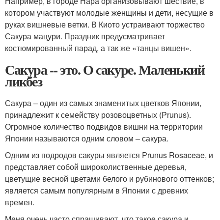
Например, в городе Нара организовывают шествие, в
котором участвуют молодые женщины и дети, несущие в
руках вишневые ветки. В Киото устраивают торжество
Сакура мацури. Праздник предусматривает
костюмированный парад, а так же «танцы вишен».
Сакура -- это. О сакуре. Маленький
ликбез
Сакура – один из самых знаменитых цветков Японии,
принадлежит к семейству розовоцветных (Prunus).
Огромное количество подвидов вишни на территории
Японии называются одним словом – сакура.
Одним из подродов сакуры является Prunus Rosaceae, и
представляет собой широколиственные деревья,
цветущие весной цветами белого и рубинового оттенков;
является самым популярным в Японии с древних
времен.
Меня очень часто спрашивают, что такое сакура и