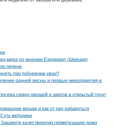
ени
люд мира по мнению Expressen (Швеция)
ях печени
ринять при побурении хвои?
упление ранней весны и первые мероприятия в
 посева семян овощей и цветов в открытый грунт
 домашние мошки и как от них избавиться
 Суть методики
. Закажите качественную герметизацию дома