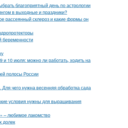
выбрать благоприятный день по астрологии
ингом в выходные и праздники?
кое рассеянный склероз и какие формы он
ндропротекторы
й беременности
ку
9 и 10 июля: можно ли работать, ходить на
ней полосы России
. Для чего нужна весенняя обработка сада
акие условия нужны для выращивания
» – любимое лакомство
х долек