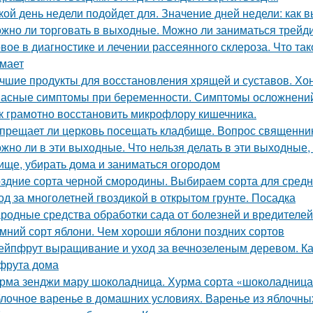
кой день недели подойдет для. Значение дней недели: как 
жно ли торговать в выходные. Можно ли заниматься трейд
вое в диагностике и лечении рассеянного склероза. Что та
мает
чшие продукты для восстановления хрящей и суставов. Хо
асные симптомы при беременности. Симптомы осложнени
к грамотно восстановить микрофлору кишечника.
прещает ли церковь посещать кладбище. Вопрос священни
жно ли в эти выходные. Что нельзя делать в эти выходные, 
ище, убирать дома и заниматься огородом
здние сорта черной смородины. Выбираем сорта для сред
од за многолетней гвоздикой в открытом грунте. Посадка
родные средства обработки сада от болезней и вредителей
мний сорт яблони. Чем хороши яблони поздних сортов
ейпфрут выращивание и уход за вечнозеленым деревом. К
фрута дома
рма зенджи мару шоколадница. Хурма сорта «шоколадница
лочное варенье в домашних условиях. Варенье из яблочны