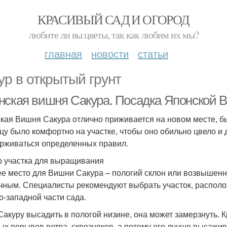
КРАСИВЫЙ САД И ОГОРОД
любите ли вы цветы, так как любим их мы?
главная
новости
статьи
ур в открытый грунт
нская вишня Сакура. Посадка Японской В
кая Вишня Сакура отлично приживается на новом месте, быс
цу было комфортно на участке, чтобы оно обильно цвело и 
рживаться определенных правил.
 участка для выращивания
е место для Вишни Сакура – пологий склон или возвышенн
чным. Специалисты рекомендуют выбрать участок, располо
о-западной части сада.
Сакуру высадить в пологой низине, она может замерзнуть. 
ых порывов ветра, сквозняков, а потому его лучше высажив