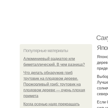
Сак
Япо
Популярные материалы
Японс
Алюминиевый радиатор или
дерев
биметаллический. В чем разница?
приде
Что делать обнаружив гриб
Выбор
трутовик на плодовом дереве.
Лучше
Прожорливый гриб: трутовик на
солне
плодовом дереве — очень плохая
север
примета
Если 
Когда осенью надо прекращать
сильн