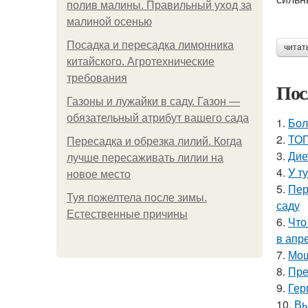
полив малины. Правильный уход за
малиной осенью
Посадка и пересадка лимонника
читат
китайского. Агротехнические
требования
Пос
Газоны и лужайки в саду. Газон —
обязательный атрибут вашего сада
1.
Бол
2.
ТОП
Пересадка и обрезка лилий. Когда
3.
Дие
лучше пересаживать лилии на
4.
У т
новое место
5.
Пер
Туя пожелтела после зимы.
саду
Естественные причины
6.
Что
в апр
7.
Мош
8.
Пре
9.
Гер
10.
Вы