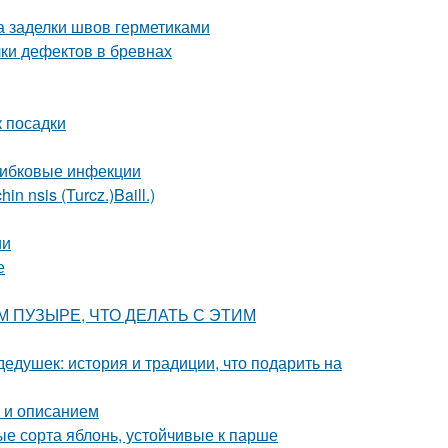
а заделки швов герметиками
ки дефектов в бревнах
к посадки
рибковые инфекции
 nsis (Turcz.)Baill.)
ии
е
ВОМ ПУЗЫРЕ, ЧТО ДЕЛАТЬ С ЭТИМ
едушек: история и традиции, что подарить на
о и описанием
е сорта яблонь, устойчивые к парше