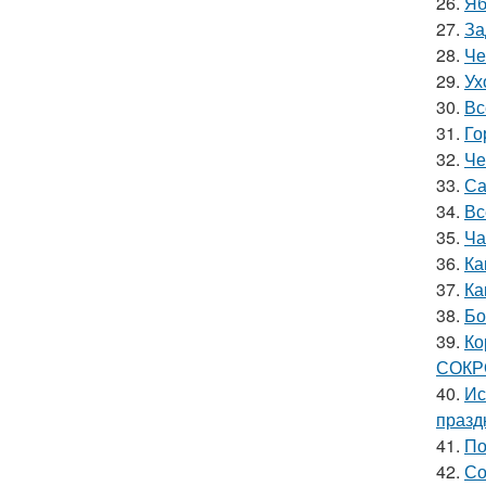
26.
Яб
27.
За
28.
Че
29.
Ух
30.
Вс
31.
Го
32.
Че
33.
Са
34.
Вс
35.
Ча
36.
Ка
37.
Ка
38.
Бо
39.
Ко
СОК
40.
Ис
празд
41.
По
42.
Со