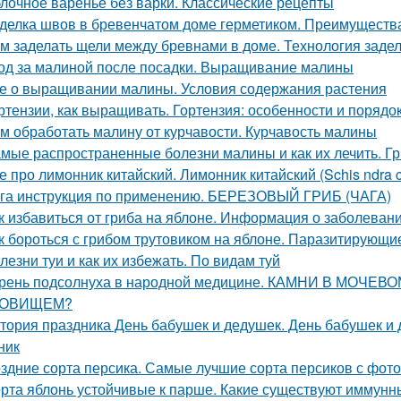
лочное варенье без варки. Классические рецепты
делка швов в бревенчатом доме герметиком. Преимуществ
м заделать щели между бревнами в доме. Технология задел
од за малиной после посадки. Выращивание малины
е о выращивании малины. Условия содержания растения
ртензии, как выращивать. Гортензия: особенности и порядо
м обработать малину от курчавости. Курчавость малины
мые распространенные болезни малины и как их лечить. Г
е про лимонник китайский. Лимонник китайский (Schis ndra chin
га инструкция по применению. БЕРЕЗОВЫЙ ГРИБ (ЧАГА)
к избавиться от гриба на яблоне. Информация о заболеван
к бороться с грибом трутовиком на яблоне. Паразитирующи
лезни туи и как их избежать. По видам туй
рень подсолнуха в народной медицине. КАМНИ В МОЧЕ
РОВИЩЕМ?
тория праздника День бабушек и дедушек. День бабушек и д
ник
здние сорта персика. Самые лучшие сорта персиков с фот
рта яблонь устойчивые к парше. Какие существуют иммунны