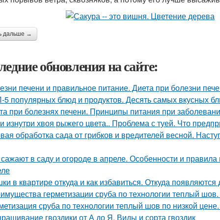
ь дальше →
ледние обновления на сайте:
езни печени и правильное питание. Диета при болезни печ
-5 популярных блюд и продуктов. Десять самых вкусных б
та при болезнях печени. Принципы питания при заболевани
уи изнутри хвоя рыжего цвета.. Проблема с туей. Что предп
вая обработка сада от грибков и вредителей весной. Наст
 сажают в саду и огороде в апреле. Особенности и правила
еле
ки в квартире откуда и как избавиться. Откуда появляются
имущества герметизации сруба по технологии теплый шов.
метизация сруба по технологии теплый шов по низкой цене
ращивание гвоздики от А до Я. Виды и сорта гвоздик