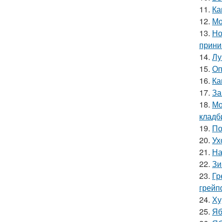
11.
Ка
12.
Мо
13.
Но
прини
14.
Лу
15.
Оп
16.
Ка
17.
За
18.
Мо
кладб
19.
По
20.
Ух
21.
На
22.
Зи
23.
Гр
грейп
24.
Ху
25.
Яб