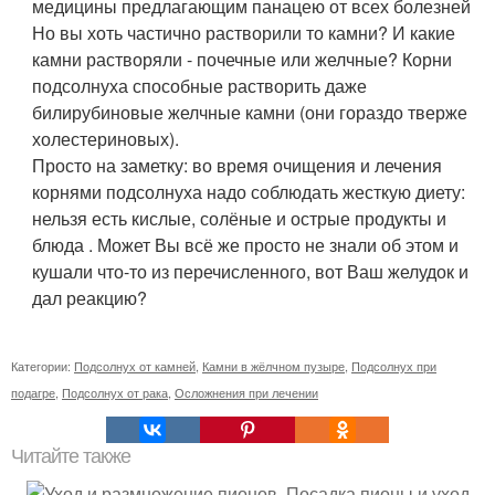
медицины предлагающим панацею от всех болезней
Но вы хоть частично растворили то камни? И какие
камни растворяли - почечные или желчные? Корни
подсолнуха способные растворить даже
билирубиновые желчные камни (они гораздо тверже
холестериновых).
Просто на заметку: во время очищения и лечения
корнями подсолнуха надо соблюдать жесткую диету:
нельзя есть кислые, солёные и острые продукты и
блюда . Может Вы всё же просто не знали об этом и
кушали что-то из перечисленного, вот Ваш желудок и
дал реакцию?
Категории:
Подсолнух от камней
,
Камни в жёлчном пузыре
,
Подсолнух при
подагре
,
Подсолнух от рака
,
Осложнения при лечении
Читайте также