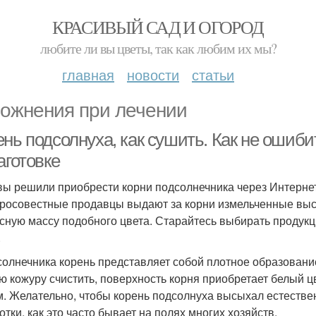
КРАСИВЫЙ САД И ОГОРОД
любите ли вы цветы, так как любим их мы?
главная
новости
статьи
ожнения при лечении
нь подсолнуха, как сушить. Как не ошиби
аготовке
вы решили приобрести корни подсолнечника через Интернет,
росовестные продавцы выдают за корни измельченные выс
сную массу подобного цвета. Старайтесь выбирать продукц
.
солнечника корень представляет собой плотное образован
ю кожуру счистить, поверхность корня приобретает белый ц
м. Желательно, чтобы корень подсолнуха высыхал естествен
отки, как это часто бывает на полях многих хозяйств.