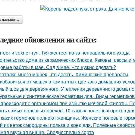
ь дальше →
ледние обновления на сайте:
теет и сохнет туя. Туя желтеет из-за неправильного ухода
оительство дома из керамических блоков. Каковы плюсы и 
овые работы в мае. Сад в мае. Что нужно сделать?
потолке много мошек, что делать. Химические препараты
 избавиться от мошек в комнатных цветах в домашних усло
лый шов для деревянного. Утепления деревянного дома по
уральные и синтетические герметики для.. Виды герметиков
 происходит с организмом при избытке мочевой ксилоты. П
ять самых полезных орехов. 10 самых полезных орехов дл
 каких гормонов полнеют женщины. Женские половые горм
й из веток смородины польза и вред для. Полезные свойст
мая вкусная вишня. Среднеспелые сорта