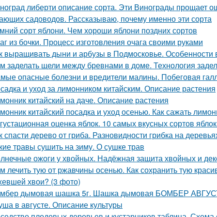
ноград либерти описание сорта. Эти Винограды прощает о
ающих садоводов. Рассказываю, почему именно эти сорта
мний сорт яблони. Чем хороши яблони поздних сортов
аг из бочки. Процесс изготовления очага своими руками
к выращивать дыни и арбузы в Подмосковье. Особенности
м заделать щели между бревнами в доме. Технология задел
мые опасные болезни и вредители малины. Побеговая гал
садка и уход за лимонником китайским. Описание растения
монник китайский на даче. Описание растения
монник китайский посадка и уход осенью. Как сажать лимо
густационная оценка яблок. 10 самых вкусных сортов ябло
к спасти дерево от гриба. Разновидности грибка на деревья
кие травы сушить на зиму. О сушке трав
лнечные ожоги у хвойных. Надёжная защита хвойных и дек
м лечить тую от ржавчины осенью. Как сохранить тую краси
евшей хвои? (3 фото)
мбер дымовая шашка 5г. Шашка дымовая БОМБЕР АВГУСТ
уша в августе. Описание культуры
седство плодовых деревьев и кустарников таблица. Схема 