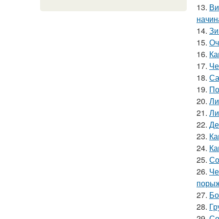
13.
Ви
начин
14.
Зи
15.
Оч
16.
Ка
17.
Че
18.
Са
19.
По
20.
Ли
21.
Ли
22.
Де
23.
Ка
24.
Ка
25.
Со
26.
Че
порыж
27.
Бо
28.
Гр
29.
Со