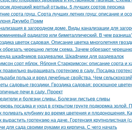
рсик донецкий желтый отзывы. 5 лучших сортов персика
тние сорта груш. Сорта лучших летних груш: описание и о
лоня Джумбо Помм
нализация в загородном доме. Виды канализации для заго
юминиевый радиатор или биметаллический. В чем разница
оздика цветок садовая. Описание цветка многолетняя гвозд
к обрезать черешню летом схема. Зачем обрезают черешн
енда шкафчиков раздевалки. Шкафчики для раздевалок
имсон сорт яблок. Яблоня Старкримсон: описание сорта и х
к правильно выращивать гортензию в саду. Посадка гортен
льраби польза и вред лечебные свойства. Чем сельскохозя
еты садовые гвоздики. Гвоздика садовая: роскошное цвете
рпичные печи в саду. Проект
едители и болезни сливы. Болезни листьев сливы
рковь посадка и уход в открытом грунте подкормка золой. 
к поливать клубнику во время цветения и плодоношения. К
к вырастить гортензию на даче. Гортензия крупнолистная (
чи для сада своими руками из кирпича. С чего начать