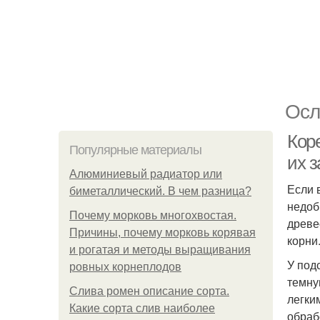
Осл
Коре
Популярные материалы
их з
Алюминиевый радиатор или
Если 
биметаллический. В чем разница?
недоб
Почему морковь многохвостая.
древе
Причины, почему морковь корявая
корни
и рогатая и методы выращивания
У под
ровных корнеплодов
темну
Слива ромен описание сорта.
легки
Какие сорта слив наиболее
обраб