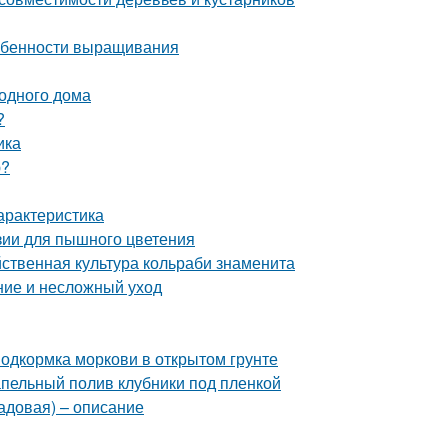
собенности выращивания
родного дома
?
ика
ю?
арактеристика
зии для пышного цветения
йственная культура кольраби знаменита
ние и несложный уход
Подкормка моркови в открытом грунте
апельный полив клубники под пленкой
садовая) – описание