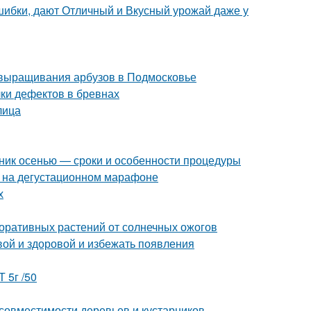
шибки, дают Отличный и Вкусный урожай даже у
 выращивания арбузов в Подмосковье
ки дефектов в бревнах
лица
нник осенью — сроки и особенности процедуры
к на дегустационном марафоне
х
оративных растений от солнечных ожогов
вой и здоровой и избежать появления
 5г /50
совместимости деревьев и кустарников