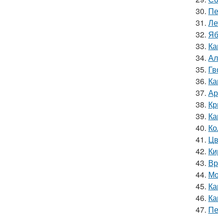
30.
Пе
31.
Ле
32.
Яб
33.
Ка
34.
Ал
35.
Гв
36.
Ка
37.
Ар
38.
Кр
39.
Ка
40.
Ко
41.
Цв
42.
Ки
43.
Вр
44.
Мо
45.
Ка
46.
Ка
47.
Пе