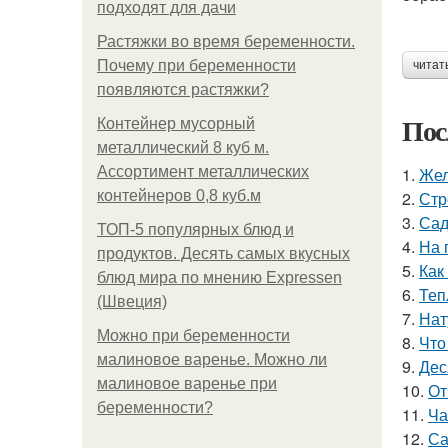
подходят для дачи
Растяжки во время беременности.
Почему при беременности
читат
появляются растяжки?
Пос
Контейнер мусорный
металлический 8 куб м.
Ассортимент металлических
1.
Жел
контейнеров 0,8 куб.м
2.
Стр
3.
Сад
ТОП-5 популярных блюд и
4.
На 
продуктов. Десять самых вкусных
5.
Как
блюд мира по мнению Expressen
6.
Теп
(Швеция)
7.
Нат
Можно при беременности
8.
Что
малиновое варенье. Можно ли
9.
Дес
малиновое варенье при
10.
От
беременности?
11.
Ча
12.
Са