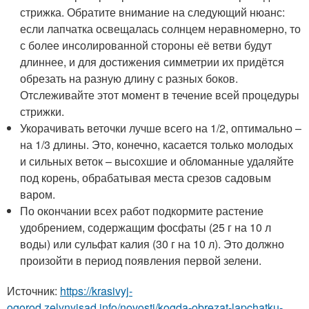
стрижка. Обратите внимание на следующий нюанс:
если лапчатка освещалась солнцем неравномерно, то
с более инсолированной стороны её ветви будут
длиннее, и для достижения симметрии их придётся
обрезать на разную длину с разных боков.
Отслеживайте этот момент в течение всей процедуры
стрижки.
Укорачивать веточки лучше всего на 1/2, оптимально –
на 1/3 длины. Это, конечно, касается только молодых
и сильных веток – высохшие и обломанные удаляйте
под корень, обрабатывая места срезов садовым
варом.
По окончании всех работ подкормите растение
удобрением, содержащим фосфаты (25 г на 10 л
воды) или сульфат калия (30 г на 10 л). Это должно
произойти в период появления первой зелени.
Источник:
https://krasivyj-
ogorod.zelynyjsad.info/novosti/kogda-obrezat-lapchatku-