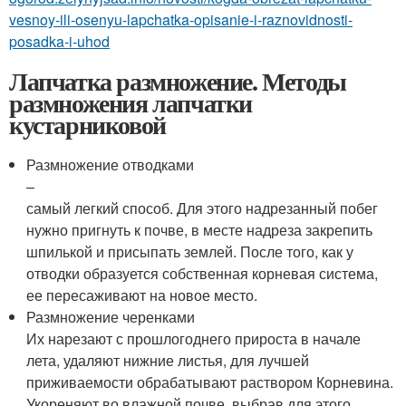
vesnoy-ili-osenyu-lapchatka-opisanie-i-raznovidnosti-
posadka-i-uhod
Лапчатка размножение. Методы
размножения лапчатки
кустарниковой
Размножение отводками
–
самый легкий способ. Для этого надрезанный побег
нужно пригнуть к почве, в месте надреза закрепить
шпилькой и присыпать землей. После того, как у
отводки образуется собственная корневая система,
ее пересаживают на новое место.
Размножение черенками
Их нарезают с прошлогоднего прироста в начале
лета, удаляют нижние листья, для лучшей
приживаемости обрабатывают раствором Корневина.
Укореняют во влажной почве, выбрав для этого