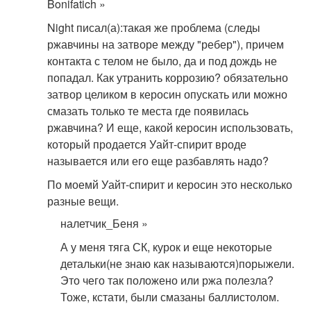
Bonifatich »
Night писал(а):
такая же проблема (следы
ржавчины на затворе между "ребер"), причем
контакта с телом не было, да и под дождь не
попадал. Как утранить коррозию? обязательно
затвор целиком в керосин опускать или можно
смазать только те места где появилась
ржавчина? И еще, какой керосин использовать,
который продается Уайт-спирит вроде
называется или его еще разбавлять надо?
По моемй Уайт-спирит и керосин это несколько
разные вещи.
налетчик_Беня »
А у меня тяга СК, курок и еще некоторые
детальки(не знаю как называются)порыжели.
Это чего так положено или ржа полезла?
Тоже, кстати, были смазаны баллистолом.