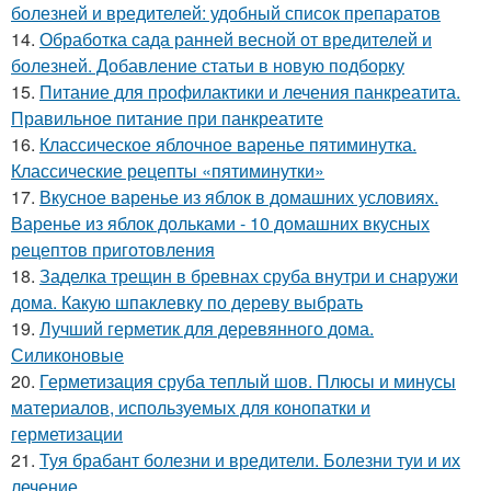
болезней и вредителей: удобный список препаратов
14.
Обработка сада ранней весной от вредителей и
болезней. Добавление статьи в новую подборку
15.
Питание для профилактики и лечения панкреатита.
Правильное питание при панкреатите
16.
Классическое яблочное варенье пятиминутка.
Классические рецепты «пятиминутки»
17.
Вкусное варенье из яблок в домашних условиях.
Варенье из яблок дольками - 10 домашних вкусных
рецептов приготовления
18.
Заделка трещин в бревнах сруба внутри и снаружи
дома. Какую шпаклевку по дереву выбрать
19.
Лучший герметик для деревянного дома.
Силиконовые
20.
Герметизация сруба теплый шов. Плюсы и минусы
материалов, используемых для конопатки и
герметизации
21.
Туя брабант болезни и вредители. Болезни туи и их
лечение