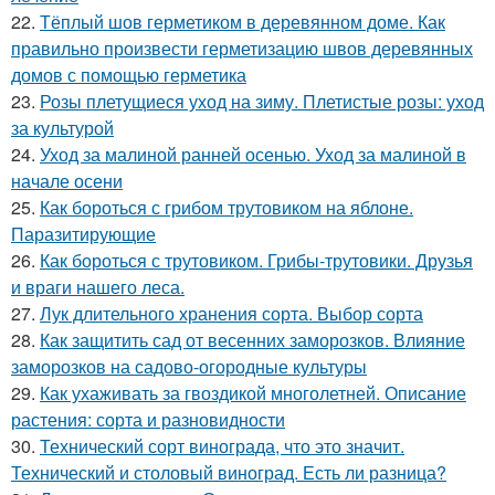
22.
Тёплый шов герметиком в деревянном доме. Как
правильно произвести герметизацию швов деревянных
домов с помощью герметика
23.
Розы плетущиеся уход на зиму. Плетистые розы: уход
за культурой
24.
Уход за малиной ранней осенью. Уход за малиной в
начале осени
25.
Как бороться с грибом трутовиком на яблоне.
Паразитирующие
26.
Как бороться с трутовиком. Грибы-трутовики. Друзья
и враги нашего леса.
27.
Лук длительного хранения сорта. Выбор сорта
28.
Как защитить сад от весенних заморозков. Влияние
заморозков на садово-огородные культуры
29.
Как ухаживать за гвоздикой многолетней. Описание
растения: сорта и разновидности
30.
Технический сорт винограда, что это значит.
Технический и столовый виноград. Есть ли разница?