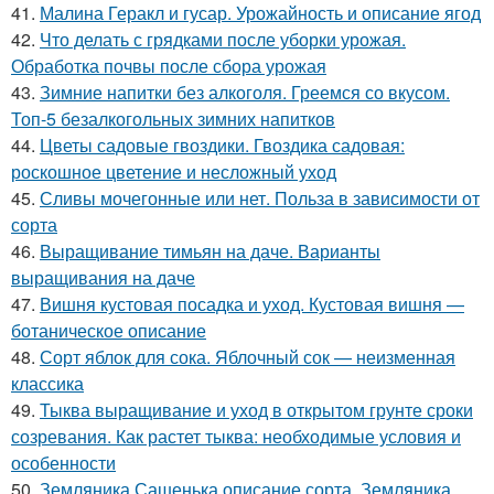
41.
Малина Геракл и гусар. Урожайность и описание ягод
42.
Что делать с грядками после уборки урожая.
Обработка почвы после сбора урожая
43.
Зимние напитки без алкоголя. Греемся со вкусом.
Топ-5 безалкогольных зимних напитков
44.
Цветы садовые гвоздики. Гвоздика садовая:
роскошное цветение и несложный уход
45.
Сливы мочегонные или нет. Польза в зависимости от
сорта
46.
Выращивание тимьян на даче. Варианты
выращивания на даче
47.
Вишня кустовая посадка и уход. Кустовая вишня —
ботаническое описание
48.
Сорт яблок для сока. Яблочный сок — неизменная
классика
49.
Тыква выращивание и уход в открытом грунте сроки
созревания. Как растет тыква: необходимые условия и
особенности
50.
Земляника Сашенька описание сорта. Земляника