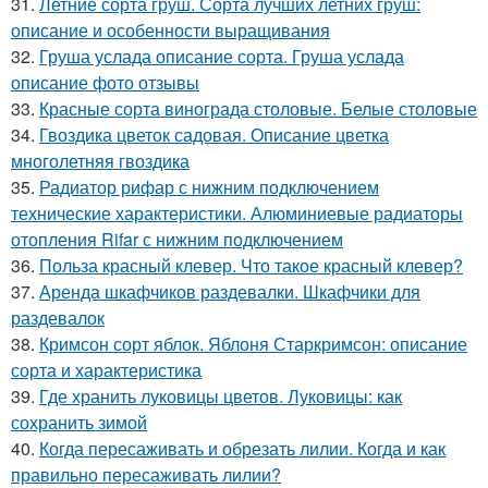
31.
Летние сорта груш. Сорта лучших летних груш:
описание и особенности выращивания
32.
Груша услада описание сорта. Груша услада
описание фото отзывы
33.
Красные сорта винограда столовые. Белые столовые
34.
Гвоздика цветок садовая. Описание цветка
многолетняя гвоздика
35.
Радиатор рифар с нижним подключением
технические характеристики. Алюминиевые радиаторы
отопления Rifar с нижним подключением
36.
Польза красный клевер. Что такое красный клевер?
37.
Аренда шкафчиков раздевалки. Шкафчики для
раздевалок
38.
Кримсон сорт яблок. Яблоня Старкримсон: описание
сорта и характеристика
39.
Где хранить луковицы цветов. Луковицы: как
сохранить зимой
40.
Когда пересаживать и обрезать лилии. Когда и как
правильно пересаживать лилии?