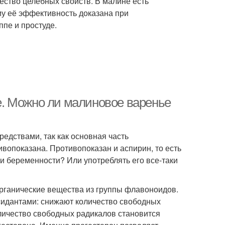
жество целебных свойств. В малине есть
ому её эффективность доказана при
пе и простуде.
. Можно ли малиновое варенье
едствами, так как основная часть
опоказана. Противопоказан и аспирин, то есть
и беременности? Или употреблять его все-таки
органические вещества из группы флавоноидов.
дантами: снижают количество свободных
оличество свободных радикалов становится