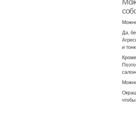
Мож
соб
Можно
Да, б
Агрес
и тон
Кроме
Поэто
салон
Можно
Окраш
чтобы