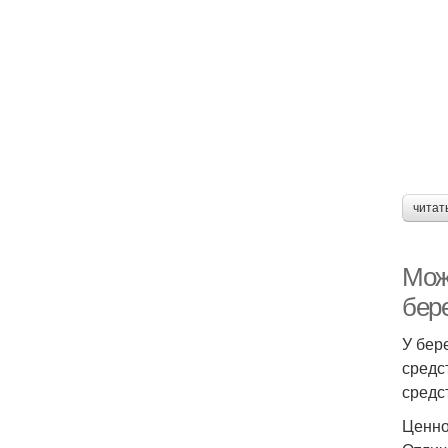
читат
Мож
бер
У бер
средс
средс
Ценно