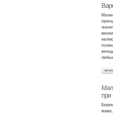
Вар
Малин
прина
значи
менее
являю
полки
женщи
любые
читат
Мал
при
Берем
мама,