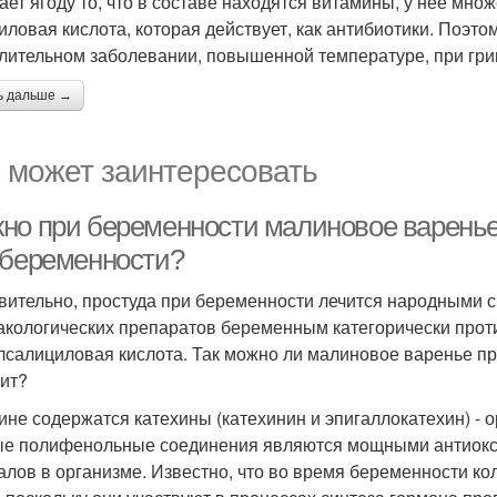
ает ягоду то, что в составе находятся витамины, у неё мно
иловая кислота, которая действует, как антибиотики. Поэт
лительном заболевании, повышенной температуре, при грип
ь дальше →
 может заинтересовать
но при беременности малиновое варенье
 беременности?
вительно, простуда при беременности лечится народными ср
кологических препаратов беременным категорически против
лсалициловая кислота. Так можно ли малиновое варенье пр
оит?
ине содержатся катехины (катехинин и эпигаллокатехин) - 
е полифенольные соединения являются мощными антиокси
алов в организме. Известно, что во время беременности к