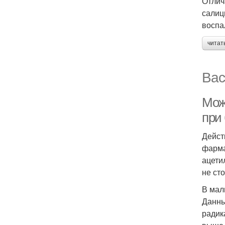
Отлич
салиц
воспа
читат
Вас
Мож
при
Дейст
фарма
ацети
не ст
В мал
Данны
радик