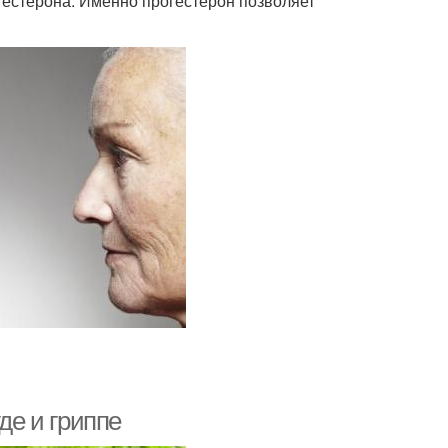
гестерона. Именно прогестерон позволяет
де и гриппе