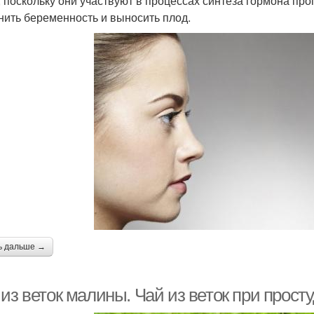
 поскольку они участвуют в процессах синтеза гормона про
нить беременность и выносить плод.
ь дальше →
из веток малины. Чай из веток при просту