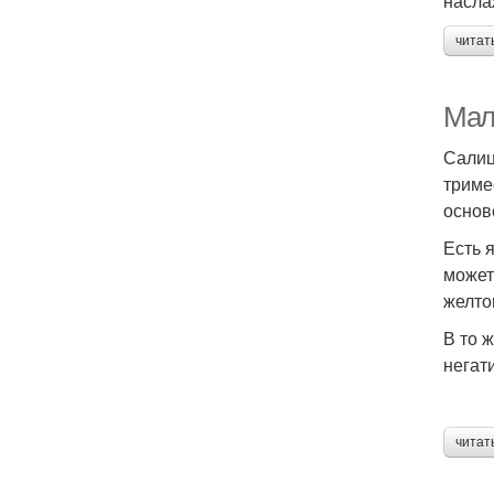
насла
читат
Мал
Салиц
триме
основ
Есть 
может
желто
В то 
негат
читат