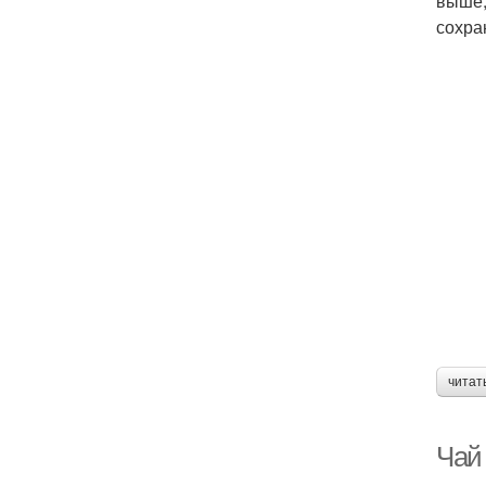
выше,
сохра
читат
Чай 