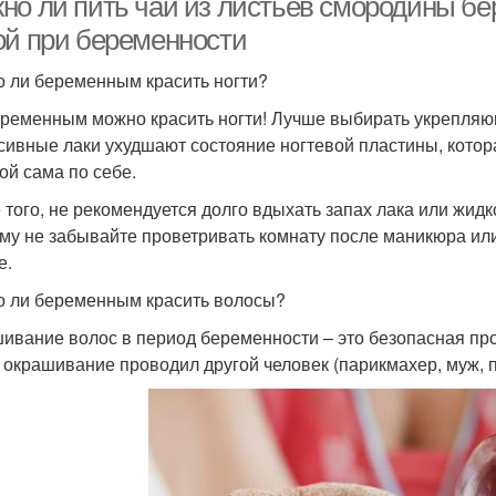
но ли пить чай из листьев смородины бе
ой при беременности
 ли беременным красить ногти?
еременным можно красить ногти! Лучше выбирать укрепляю
сивные лаки ухудшают состояние ногтевой пластины, котор
кой сама по себе.
 того, не рекомендуется долго вдыхать запах лака или жидк
му не забывайте проветривать комнату после маникюра или
е.
 ли беременным красить волосы?
ивание волос в период беременности – это безопасная про
 окрашивание проводил другой человек (парикмахер, муж, п