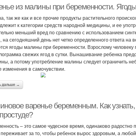
енье из малины при беременности. Ягод
а, так же как и все прочие продукты растительного происх
длежит к категории средств народной медицины, и ее употр
тельно меньший вред по сравнению с использованием синте
, на сегодняшний день нет четко определенного ответа на 
тся ягоды малины при беременности. Взрослому человеку 
лограмма свежих ягод в сутки. Вынашивание ребенка пред
ны, а потому употребление малины следует ограничить не
 изменения в самочувствии.
ь дальше →
иновое варенье беременным. Как узнать
 простуде?
енность – это самое чудесное время, одинаково радостно 
 переживает за то, чтобы ребенок вырос здоровым, а любой