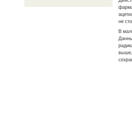
фарма
ацети
не ст
В мал
Данны
радик
выше,
сохра