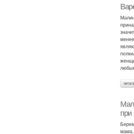
Вар
Малин
прина
значи
менее
являю
полки
женщи
любые
читат
Мал
при
Берем
мама,