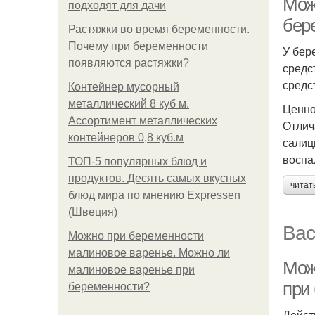
Мож
подходят для дачи
бер
Растяжки во время беременности.
Почему при беременности
У бер
появляются растяжки?
средс
средс
Контейнер мусорный
металлический 8 куб м.
Ценно
Ассортимент металлических
Отлич
контейнеров 0,8 куб.м
салиц
воспа
ТОП-5 популярных блюд и
продуктов. Десять самых вкусных
читат
блюд мира по мнению Expressen
(Швеция)
Вас
Можно при беременности
малиновое варенье. Можно ли
Мож
малиновое варенье при
при
беременности?
Дейст