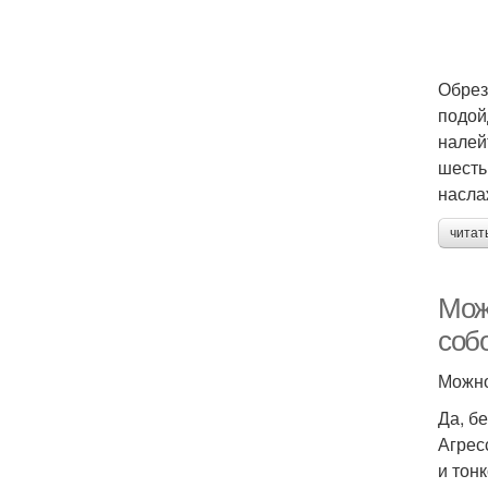
Обрез
подой
налей
шесть
насла
читат
Мож
соб
Можно
Да, б
Агрес
и тон