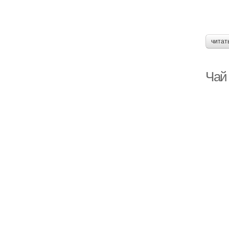
читат
Чай 