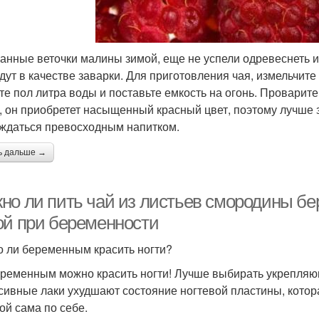
анные веточки малины зимой, еще не успели одревеснеть и
дут в качестве заварки. Для приготовления чая, измельчите
те пол литра воды и поставьте емкость на огонь. Проварите
, он приобретет насыщенный красный цвет, поэтому лучше 
ждаться превосходным напитком.
ь дальше →
но ли пить чай из листьев смородины бе
ой при беременности
 ли беременным красить ногти?
еременным можно красить ногти! Лучше выбирать укрепляю
сивные лаки ухудшают состояние ногтевой пластины, котор
кой сама по себе.