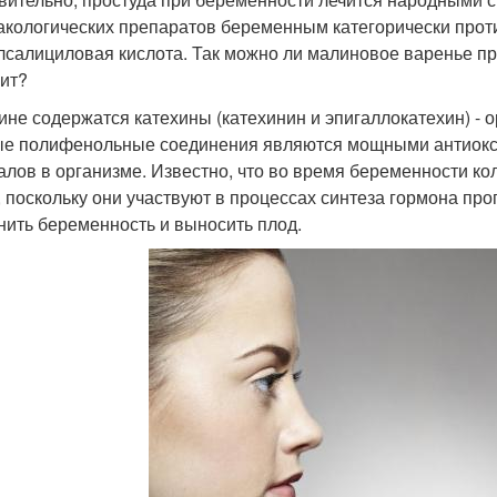
кологических препаратов беременным категорически против
лсалициловая кислота. Так можно ли малиновое варенье пр
оит?
ине содержатся катехины (катехинин и эпигаллокатехин) - 
е полифенольные соединения являются мощными антиокси
алов в организме. Известно, что во время беременности к
 поскольку они участвуют в процессах синтеза гормона про
нить беременность и выносить плод.