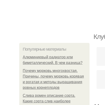
Клу
Популярные материалы
Алюминиевый радиатор или
биметаллический. В чем разница?
Почему морковь многохвостая.
Причины, почему морковь корявая
и рогатая и методы выращивания
ровных корнеплодов
Слива ромен описание сорта.
Какие сорта слив наиболее