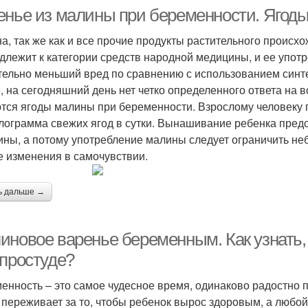
енье из малины при беременности. Ягод
а, так же как и все прочие продукты растительного происх
длежит к категории средств народной медицины, и ее употр
тельно меньший вред по сравнению с использованием синте
, на сегодняшний день нет четко определенного ответа на 
тся ягоды малины при беременности. Взрослому человеку 
лограмма свежих ягод в сутки. Вынашивание ребенка пред
ны, а потому употребление малины следует ограничить не
 изменения в самочувствии.
ь дальше →
иновое варенье беременным. Как узнать
 простуде?
енность – это самое чудесное время, одинаково радостно 
 переживает за то, чтобы ребенок вырос здоровым, а любой