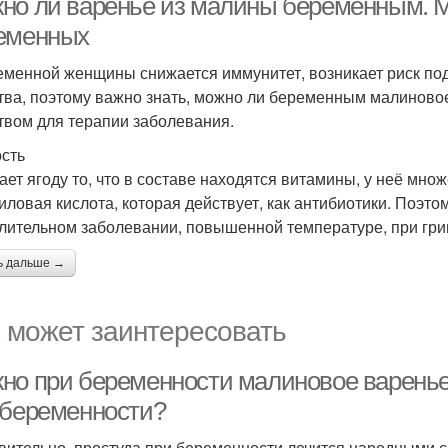
но ли варенье из малины беременным. 
еменных
еменной женщины снижается иммунитет, возникает риск под
тва, поэтому важно знать, можно ли беременным малиновое
твом для терапии заболевания.
сть
ает ягоду то, что в составе находятся витамины, у неё мно
иловая кислота, которая действует, как антибиотики. Поэт
лительном заболевании, повышенной температуре, при грип
ь дальше →
 может заинтересовать
но при беременности малиновое варенье
 беременности?
вительно, простуда при беременности лечится народными ср