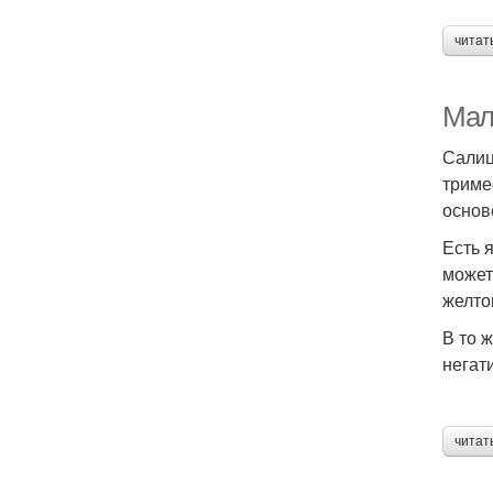
читат
Мал
Салиц
триме
основ
Есть 
может
желто
В то 
негат
читат