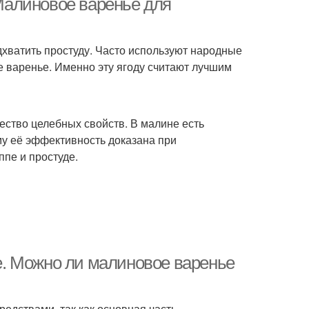
Малиновое варенье для
хватить простуду. Часто используют народные
 варенье. Именно эту ягоду считают лучшим
жество целебных свойств. В малине есть
ому её эффективность доказана при
пе и простуде.
. Можно ли малиновое варенье
едствами, так как основная часть