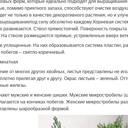
ковых форм, которые идеально подходят для выращивания
ые, помимо приятного запаха, способствуют очистке воздуха 
дет не только в качестве декоративного растения, но и улу
 выращиваниепод силу абсолютно каждому.Корневая систем
о развиваются. Ствол прямостоячий. Поверхность покрыта 
. На стволе размещаются прямые, устремленные вверх ветк
и уплощенные. На них образовывается система пластин, р
 побегов – светло-коричневый.
омнатная
ичие от многих других хвойных, листья представлены не иг
 плотно прилегая друг к другу. Окрас листьев – зеленый. От
ные железы.
чают мужские и женские шишки. Мужские микростробилы (
лагаются на кончиках побегов. Женские микростробилы раз
тавлены шарообразной формой.