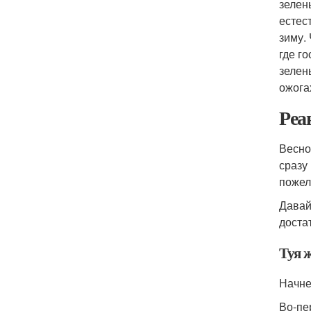
зелен
естес
зиму.
где г
зелен
ожога
Реа
Весно
сразу
пожел
Давай
доста
Туя 
Начне
Во-пе