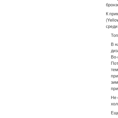
бронз
К прим
(Yell
среди
Топ
В н
диз
Во-
Пот
тем
при
зим
при
Не 
хол
Еще