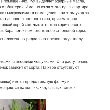
 в помещениях. Туя выделяет эфирные масла,
от бактерий. Именно из-за этого туя в квартире
чшит микроклимат в помещении, при этом уход за
а туи поверхностного типа, причем корни
тонкой корой светлых оттенков коричневого
и. Кора веток немного темнее стволовой коры.
асположенных радиально к основному стволу.
олками, а плоскими чешуйками. Они растут очень
тенок зависит от сорта. На хвое отсутствуют
шишки) имеют продолговатую форму и
мещаются на кончиках отдельных веток и