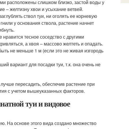
ими расположены слишком близко, застой воды у
ие – желтизну хвои и усыхание ветвей.
аглублять ствол туи, ни оголять ее корневую
гнили у основания ствола, растение начнет
ибнуть.
не нравится тесное соседство с другими
ривляться, а хвоя – массово желтеть и опадать.
ть не меньше 1 м (если это не живая изгородь
й вариант для посадки туи, т.к. она очень не
 лучше пересадить, обеспечив растение при
тия с учетом вышеуказанных факторов.
натной туи и видовое
ю. На основе этого вида создано множество