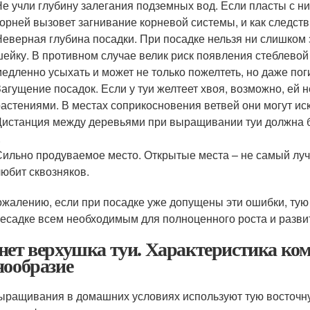
Не учли глубину залегания подземных вод. Если пласты с н
корней вызовет загнивание корневой системы, и как следств
Неверная глубина посадки. При посадке нельзя ни слишком з
шейку. В противном случае велик риск появления стеблевой 
медленно усыхать и может не только пожелтеть, но даже пог
Загущение посадок. Если у туи желтеет хвоя, возможно, ей 
растениями. В местах соприкосновения ветвей они могут иск
Дистанция между деревьями при выращивании туи должна бы
.
Сильно продуваемое место. Открытые места – не самый лучши
любит сквозняков.
ожалению, если при посадке уже допущены эти ошибки, тую
есадке всем необходимым для полноценного роста и разви
нет верхушка туи. Характеристика ком
нообразие
ыращивания в домашних условиях используют тую восточну