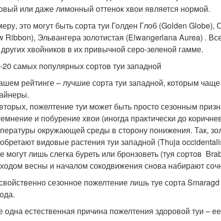
овый или даже лимонный оттенок хвои является нормой.
еру, это могут быть сорта туи Голден Глоб (Golden Globe), 
ow Ribbon), Эльвангера золотистая (Elwangerlana Aurea) . 
 других хвойников в их привычной серо-зеленой гамме.
-20 самых популярных сортов туи западной
ашем рейтинге – лучшие сорта туи западной, которым чащ
айнеры.
вторых, пожелтение туи может быть просто сезонным призн
емнение и побурение хвои (иногда практически до коричне
пературы окружающей среды в сторону понижения. Так, зо
обретают видовые растения туи западной (Thuja occidentalis)
е могут лишь слегка буреть или бронзоветь (туя сортов Braba
ходом весны и началом сокодвижения снова набирают сочн
свойственно сезонное пожелтение лишь туе сорта Smaragd
ода.
 одна естественная причина пожелтения здоровой туи – ее