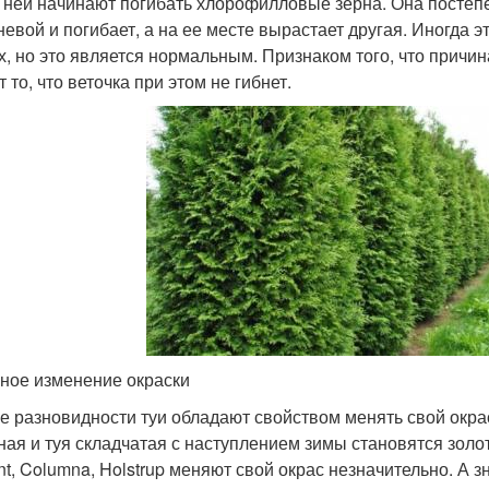
в ней начинают погибать хлорофилловые зерна. Она постепе
невой и погибает, а на ее месте вырастает другая. Иногда 
х, но это является нормальным. Признаком того, что причи
 то, что веточка при этом не гибнет.
ное изменение окраски
е разновидности туи обладают свойством менять свой окрас 
ная и туя складчатая с наступлением зимы становятся зол
nt, Columna, Holstrup меняют свой окрас незначительно. А 