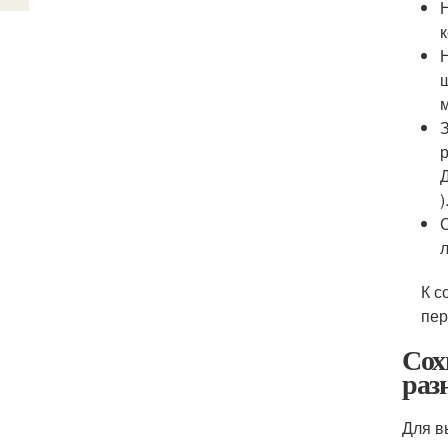
)
К с
пер
Сох
раз
Для в