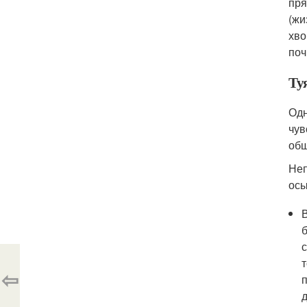
пря
(жи
хво
поч
Ту
Одн
чув
обш
Неп
осы
⇦