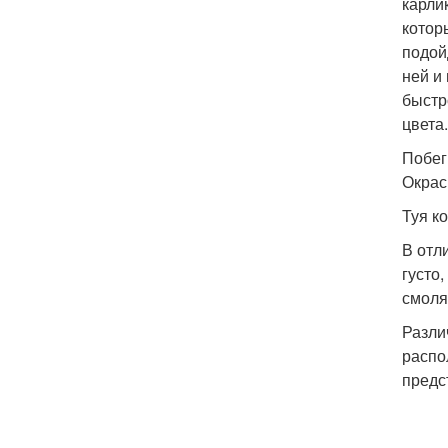
карли
котор
подой
ней и
быстр
цвета
Побег
Окрас
Туя к
В отл
густо,
смоля
Разли
распо
предс