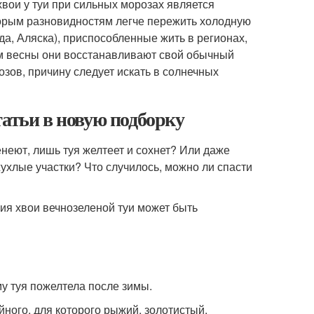
хвои у туи при сильных морозах является
торым разновидностям легче пережить холодную
да, Аляска), приспособленные жить в регионах,
ом весны они восстанавливают свой обычный
озов, причину следует искать в солнечных
татьи в новую подборку
енеют, лишь туя желтеет и сохнет? Или даже
ухлые участки? Что случилось, можно ли спасти
ия хвои вечнозеленой туи может быть
у туя пожелтела после зимы.
йного, для которого рыжий, золотистый,