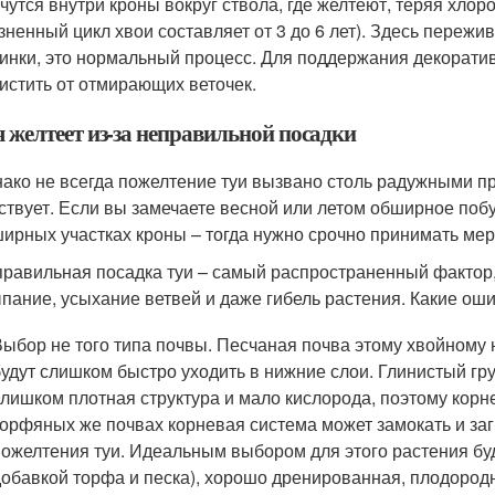
чутся внутри кроны вокруг ствола, где желтеют, теряя хло
зненный цикл хвои составляет от 3 до 6 лет). Здесь пережи
инки, это нормальный процесс. Для поддержания декоратив
истить от отмирающих веточек.
я желтеет из-за неправильной посадки
ако не всегда пожелтение туи вызвано столь радужными пр
ствует. Если вы замечаете весной или летом обширное побу
ирных участках кроны – тогда нужно срочно принимать мер
равильная посадка туи – самый распространенный фактор,
пание, усыхание ветвей и даже гибель растения. Какие оши
Выбор не того типа почвы. Песчаная почва этому хвойному 
будут слишком быстро уходить в нижние слои. Глинистый гру
слишком плотная структура и мало кислорода, поэтому корне
торфяных же почвах корневая система может замокать и заг
пожелтения туи. Идеальным выбором для этого растения буд
добавкой торфа и песка), хорошо дренированная, плодород