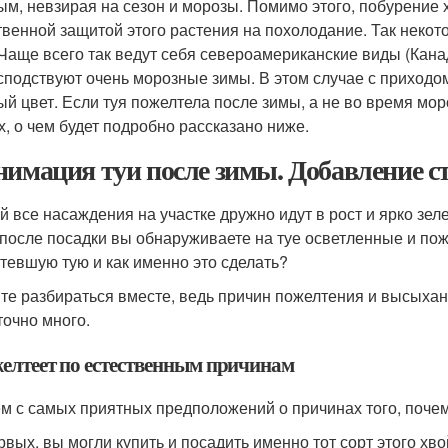
ым, невзирая на сезон и морозы. Помимо этого, побурение 
твенной защитой этого растения на похолодание. Так неко
 Чаще всего так ведут себя североамериканские виды (Кана
осподствуют очень морозные зимы. В этом случае с приход
ый цвет. Если туя пожелтела после зимы, а не во время мор
х, о чем будет подробно рассказано ниже.
нимация туи после зимы. Добавление с
й все насаждения на участке дружно идут в рост и ярко зел
 после посадки вы обнаруживаете на туе осветленные и пож
тевшую тую и как именно это сделать?
те разбираться вместе, ведь причин пожелтения и высыхан
точно много.
желтеет по естественным причинам
м с самых приятных предположений о причинах того, почем
рвых, вы могли купить и посадить именно тот сорт этого хво