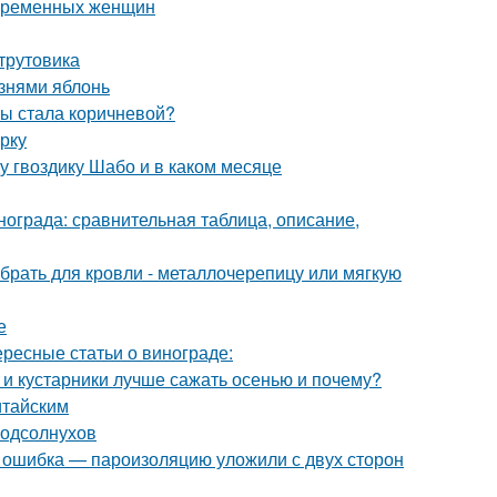
беременных женщин
-трутовика
знями яблонь
мы стала коричневой?
рку
ду гвоздику Шабо и в каком месяце
нограда: сравнительная таблица, описание,
брать для кровли - металлочерепицу или мягкую
е
ересные статьи о винограде:
 и кустарники лучше сажать осенью и почему?
итайским
подсолнухов
я ошибка — пароизоляцию уложили с двух сторон