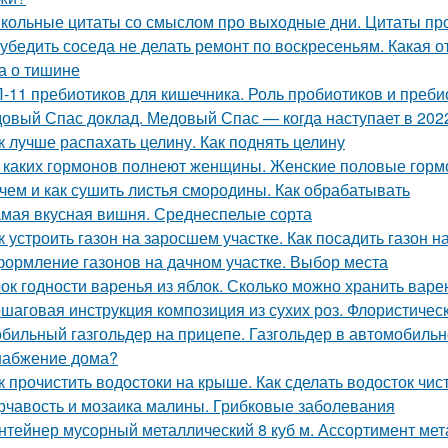
кольные цитаты со смыслом про выходные дни. Цитаты пр
 убедить соседа не делать ремонт по воскресеньям. Какая 
а о тишине
-11 пребиотиков для кишечника. Роль пробиотиков и пребио
овый Спас доклад. Медовый Спас — когда наступает в 2022
к лучше распахать целину. Как поднять целину
 каких гормонов полнеют женщины. Женские половые горм
чем и как сушить листья смородины. Как обрабатывать
мая вкусная вишня. Среднеспелые сорта
к устроить газон на заросшем участке. Как посадить газон 
ормление газонов на дачном участке. Выбор места
ок годности варенья из яблок. Сколько можно хранить варе
шаговая инструкция композиция из сухих роз. Флористичес
бильный газгольдер на прицепе. Газгольдер в автомобильн
набжение дома?
к прочистить водостоки на крыше. Как сделать водосток чи
рчавость и мозаика малины. Грибковые заболевания
нтейнер мусорный металлический 8 куб м. Ассортимент мета