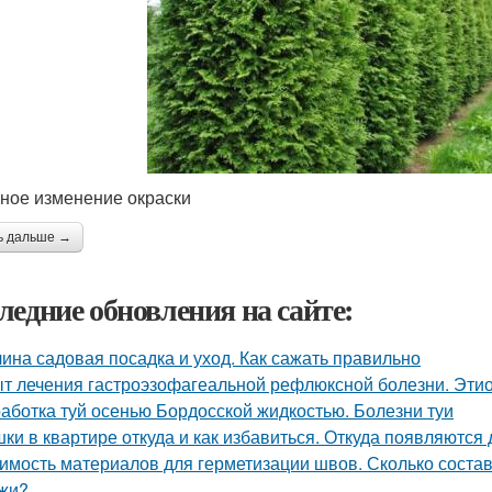
ное изменение окраски
ь дальше →
ледние обновления на сайте:
ина садовая посадка и уход. Как сажать правильно
т лечения гастроэзофагеальной рефлюксной болезни. Этио
аботка туй осенью Бордосской жидкостью. Болезни туи
ки в квартире откуда и как избавиться. Откуда появляются
имость материалов для герметизации швов. Сколько состав
жи?