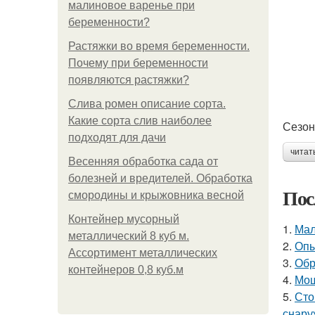
малиновое варенье при
беременности?
Растяжки во время беременности.
Почему при беременности
появляются растяжки?
Слива ромен описание сорта.
Какие сорта слив наиболее
Сезон
подходят для дачи
читат
Весенняя обработка сада от
болезней и вредителей. Обработка
Пос
смородины и крыжовника весной
Контейнер мусорный
1.
Мал
металлический 8 куб м.
2.
Опы
Ассортимент металлических
3.
Обр
контейнеров 0,8 куб.м
4.
Мош
5.
Сто
снару