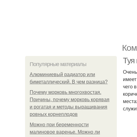
Ком
Туя
Популярные материалы
Очень
Алюминиевый радиатор или
имеет
биметаллический. В чем разница?
чего 
Почему морковь многохвостая.
корич
Причины, почему морковь корявая
места
и рогатая и методы выращивания
служит
ровных корнеплодов
Можно при беременности
малиновое варенье. Можно ли