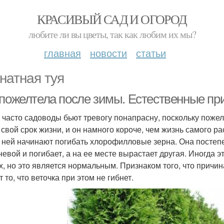
КРАСИВЫЙ САД И ОГОРОД
любите ли вы цветы, так как любим их мы?
главная
новости
статьи
натная туя
 пожелтела после зимы. Естественные п
 часто садоводы бьют тревогу понапрасну, поскольку пожел
 свой срок жизни, и он намного короче, чем жизнь самого ра
в ней начинают погибать хлорофилловые зерна. Она постепе
невой и погибает, а на ее месте вырастает другая. Иногда 
х, но это является нормальным. Признаком того, что причи
 то, что веточка при этом не гибнет.