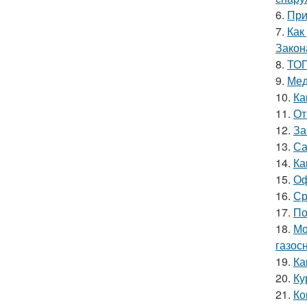
6.
При
7.
Как
Закон
8.
ТОП
9.
Мед
10.
Ка
11.
От
12.
За
13.
Са
14.
Ка
15.
Оф
16.
Ср
17.
По
18.
Мо
газос
19.
Ка
20.
Ку
21.
Ко