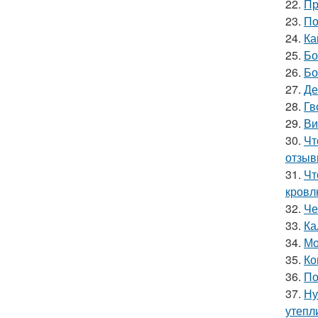
22.
Пр
23.
По
24.
Ка
25.
Бо
26.
Бо
27.
Де
28.
Гв
29.
Ви
30.
Чт
отзыв
31.
Чт
кровл
32.
Че
33.
Ка
34.
Мо
35.
Ко
36.
По
37.
Ну
утепл