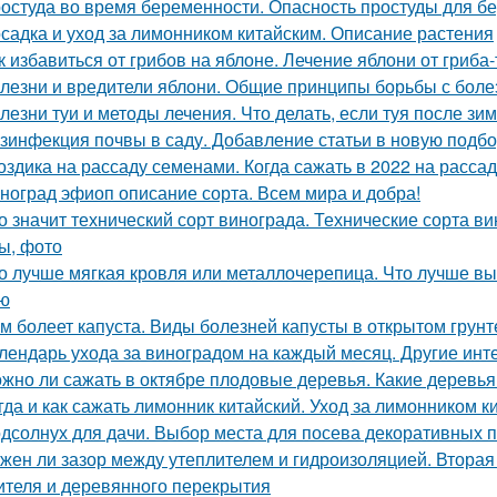
остуда во время беременности. Опасность простуды для 
садка и уход за лимонником китайским. Описание растения
к избавиться от грибов на яблоне. Лечение яблони от гриба
лезни и вредители яблони. Общие принципы борьбы с боле
лезни туи и методы лечения. Что делать, если туя после зи
зинфекция почвы в саду. Добавление статьи в новую подбо
оздика на рассаду семенами. Когда сажать в 2022 на расса
ноград эфиоп описание сорта. Всем мира и добра!
о значит технический сорт винограда. Технические сорта ви
ы, фото
о лучше мягкая кровля или металлочерепица. Что лучше вы
ю
м болеет капуста. Виды болезней капусты в открытом грунт
лендарь ухода за виноградом на каждый месяц. Другие инт
жно ли сажать в октябре плодовые деревья. Какие деревья
гда и как сажать лимонник китайский. Уход за лимонником к
дсолнух для дачи. Выбор места для посева декоративных 
жен ли зазор между утеплителем и гидроизоляцией. Втора
ителя и деревянного перекрытия