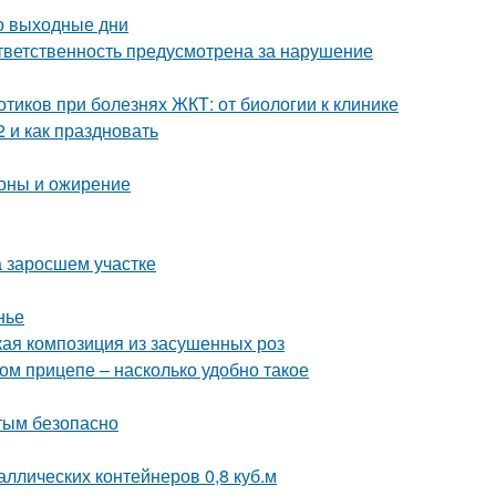
о выходные дни
ответственность предусмотрена за нарушение
тиков при болезнях ЖКТ: от биологии к клинике
 и как праздновать
оны и ожирение
на заросшем участке
нье
кая композиция из засушенных роз
ом прицепе – насколько удобно такое
стым безопасно
ллических контейнеров 0,8 куб.м