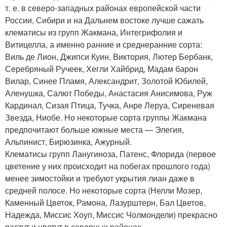
т. е. в северо-западных районах европейской части
России, Сибири и на Дальнем востоке лучше сажать
клематисы из групп Жакмана, Интегрифолия и
Витицелла, а именно ранние и среднеранние сорта:
Виль де Лион, Джипси Куин, Виктория, Лютер Бербанк,
Серебряный Ручеек, Хегли Хайбрид, Мадам барон
Вилар, Синее Пламя, Александрит, Золотой Юбилей,
Аленушка, Салют Победы, Анастасия Анисимова, Руж
Кардинал, Сизая Птица, Тучка, Анре Леруа, Сиреневая
Звезда, Ниобе. Но некоторые сорта группы Жакмана
предпочитают больше южные места — Элегия,
Альпинист, Бирюзинка, Ажурный.
Клематисы групп Ланугиноза, Патенс, Флорида (первое
цветение у них происходит на побегах прошлого года)
менее зимостойки и требуют укрытия лиан даже в
средней полосе. Но некоторые сорта (Нелли Мозер,
Каменный Цветок, Рамона, Лазурштерн, Бал Цветoв,
Надежда, Миссис Хоуп, Миссис Чолмондели) прекрасно
растут и цветут в северных районах.