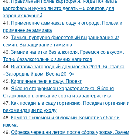
40.
Правильный полив картофеля. Когда поливать
картофель и нужно ли это делать – 5 советов для
хороших клубней
41.
Применение аммиака в саду и огороде. Польза и
применение аммиака
42.
Тимьян пурпурно фиолетовый выращивание из
семян. Выращивание тимьяна
43.
Зимние напитки без алкоголя. Греемся со вкусом.
Топ-5 безалкогольных зимних напитков
44.
Выставка загородный дом москва 2019. Выставка
«Загородный дом. Весна 2019»
45.
Кирпичные печи в саду. Проект
46.
Яблоня старкримсон характеристика. Яблоня
Старкримсон: описание сорта и характеристика
47.
Как посадить в саду гортензию. Посадка гортензии и
рекомендации по уходу
48.
Компот с изюмом и яблоками. Компот из яблок и
изюма
49.
Обрезка черешни летом после сбора урожая. Зачем