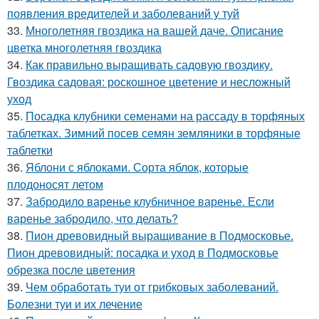
появления вредителей и заболеваний у туй
33.
Многолетняя гвоздика на вашей даче. Описание
цветка многолетняя гвоздика
34.
Как правильно выращивать садовую гвоздику.
Гвоздика садовая: роскошное цветение и несложный
уход
35.
Посадка клубники семенами на рассаду в торфяных
таблетках. Зимний посев семян земляники в торфяные
таблетки
36.
Яблони с яблоками. Сорта яблок, которые
плодоносят летом
37.
Забродило варенье клубничное варенье. Если
варенье забродило, что делать?
38.
Пион древовидный выращивание в Подмосковье.
Пион древовидный: посадка и уход в Подмосковье
обрезка после цветения
39.
Чем обработать туи от грибковых заболеваний.
Болезни туи и их лечение