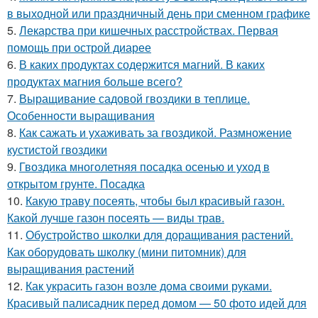
в выходной или праздничный день при сменном графике
5.
Лекарства при кишечных расстройствах. Первая
помощь при острой диарее
6.
В каких продуктах содержится магний. В каких
продуктах магния больше всего?
7.
Выращивание садовой гвоздики в теплице.
Особенности выращивания
8.
Как сажать и ухаживать за гвоздикой. Размножение
кустистой гвоздики
9.
Гвоздика многолетняя посадка осенью и уход в
открытом грунте. Посадка
10.
Какую траву посеять, чтобы был красивый газон.
Какой лучше газон посеять — виды трав.
11.
Обустройство школки для доращивания растений.
Как оборудовать школку (мини питомник) для
выращивания растений
12.
Как украсить газон возле дома своими руками.
Красивый палисадник перед домом — 50 фото идей для