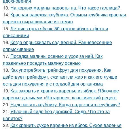
вдохновения
13.
На корнях малины наросты на. Что такое галлица?
14.
Красная варежка клубника. Отзывы клубника красная
варежка выращивание из семян
15.
Летние сорта яблок. 50 сортов яблок с фото и
описаниями
16.
Когда опрыскивать сад весной. Ранневесенние
опрыскивание
17.
Посадка малины осенью и уход за ней. Как
правильно посадить малину осенью
18.
Как употреблять грейпфрут для похудения. Как
действует грейпфрут, сжигает ли жир и как его лучше
есть для похудения и с пользой для организма
19.
Как закрыть и хранить варенье из яблок. Яблочное
варенье дольками «Янтарное»: классический рецепт
20.
Надо косить клубнику. Когда надо косить клубнику?
21.
Яблочный сидр без дрожжей. Сидр. Что это за
напиток?
22.
Как хранить сухое варенье из яблок. Сухое варенье