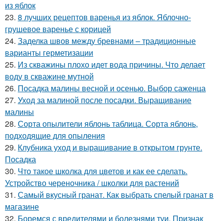
из яблок
23.
8 лучших рецептов варенья из яблок. Яблочно-
грушевое варенье с корицей
24.
Заделка швов между бревнами – традиционные
варианты герметизации
25.
Из скважины плохо идет вода причины. Что делает
воду в скважине мутной
26.
Посадка малины весной и осенью. Выбор саженца
27.
Уход за малиной после посадки. Выращивание
малины
28.
Сорта опылители яблонь таблица. Сорта яблонь,
подходящие для опыления
29.
Клубника уход и выращивание в открытом грунте.
Посадка
30.
Что такое школка для цветов и как ее сделать.
Устройство череночника / школки для растений
31.
Самый вкусный гранат. Как выбрать спелый гранат в
магазине
32.
Боремся с вредителями и болезнями туи. Признак