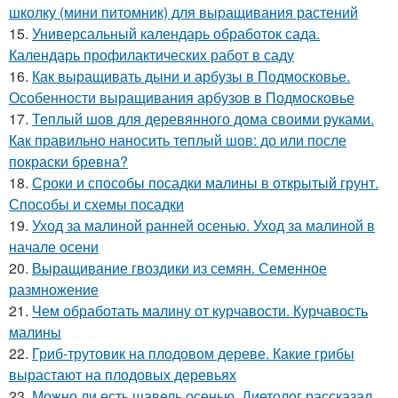
школку (мини питомник) для выращивания растений
15.
Универсальный календарь обработок сада.
Календарь профилактических работ в саду
16.
Как выращивать дыни и арбузы в Подмосковье.
Особенности выращивания арбузов в Подмосковье
17.
Теплый шов для деревянного дома своими руками.
Как правильно наносить теплый шов: до или после
покраски бревна?
18.
Сроки и способы посадки малины в открытый грунт.
Способы и схемы посадки
19.
Уход за малиной ранней осенью. Уход за малиной в
начале осени
20.
Выращивание гвоздики из семян. Семенное
размножение
21.
Чем обработать малину от курчавости. Курчавость
малины
22.
Гриб-трутовик на плодовом дереве. Какие грибы
вырастают на плодовых деревьях
23.
Можно ли есть щавель осенью. Диетолог рассказал,