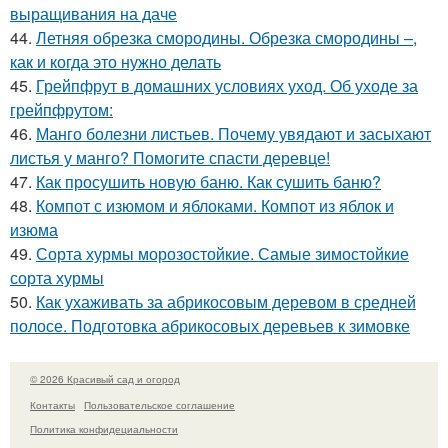
выращивания на даче
44.
Летняя обрезка смородины. Обрезка смородины –,
как и когда это нужно делать
45.
Грейпфрут в домашних условиях уход. Об уходе за
грейпфрутом:
46.
Манго болезни листьев. Почему увядают и засыхают
листья у манго? Помогите спасти деревце!
47.
Как просушить новую баню. Как сушить баню?
48.
Компот с изюмом и яблоками. Компот из яблок и
изюма
49.
Сорта хурмы морозостойкие. Самые зимостойкие
сорта хурмы
50.
Как ухаживать за абрикосовым деревом в средней
полосе. Подготовка абрикосовых деревьев к зимовке
© 2026 Красивый сад и огород
Контакты
Пользовательское соглашение
Политика конфидециальности