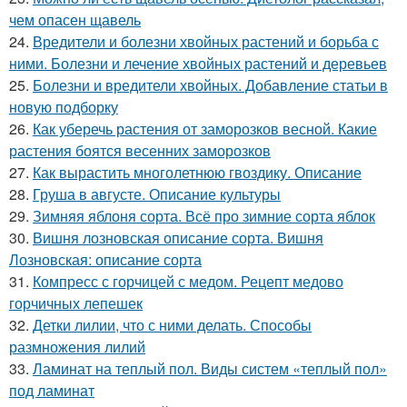
чем опасен щавель
24.
Вредители и болезни хвойных растений и борьба с
ними. Болезни и лечение хвойных растений и деревьев
25.
Болезни и вредители хвойных. Добавление статьи в
новую подборку
26.
Как уберечь растения от заморозков весной. Какие
растения боятся весенних заморозков
27.
Как вырастить многолетнюю гвоздику. Описание
28.
Груша в августе. Описание культуры
29.
Зимняя яблоня сорта. Всё про зимние сорта яблок
30.
Вишня лозновская описание сорта. Вишня
Лозновская: описание сорта
31.
Компресс с горчицей с медом. Рецепт медово
горчичных лепешек
32.
Детки лилии, что с ними делать. Способы
размножения лилий
33.
Ламинат на теплый пол. Виды систем «теплый пол»
под ламинат