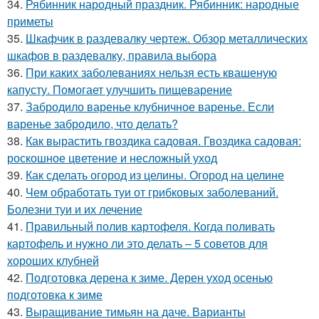
34.
Рябинник народный праздник. Рябинник: народные
приметы
35.
Шкафчик в раздевалку чертеж. Обзор металлических
шкафов в раздевалку, правила выбора
36.
При каких заболеваниях нельзя есть квашеную
капусту. Помогает улучшить пищеварение
37.
Забродило варенье клубничное варенье. Если
варенье забродило, что делать?
38.
Как вырастить гвоздика садовая. Гвоздика садовая:
роскошное цветение и несложный уход
39.
Как сделать огород из целины. Огород на целине
40.
Чем обработать туи от грибковых заболеваний.
Болезни туи и их лечение
41.
Правильный полив картофеля. Когда поливать
картофель и нужно ли это делать – 5 советов для
хороших клубней
42.
Подготовка дерена к зиме. Дерен уход осенью
подготовка к зиме
43.
Выращивание тимьян на даче. Варианты