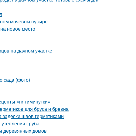
л
ивном мочевом пузыре
 на новое место
рцов на дачном участке
о сада (фото)
рецепты «пятиминутки»
ерметиков для бруса и бревна
а заделки швов герметиками
 утепления сруба
мы деревянных домов