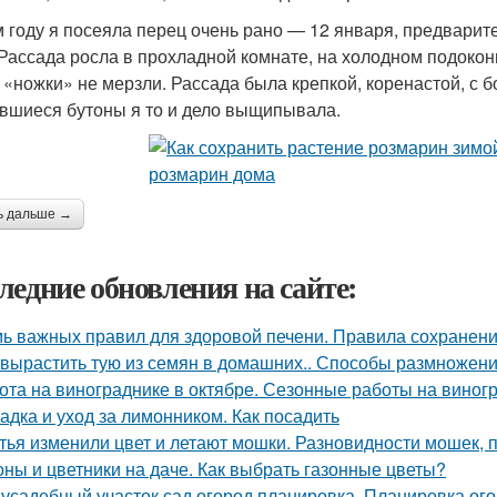
м году я посеяла перец очень рано — 12 января, предвари
 Рассада росла в прохладной комнате, на холодном подокон
 «ножки» не мерзли. Рассада была крепкой, коренастой, с
вшиеся бутоны я то и дело выщипывала.
ь дальше →
ледние обновления на сайте:
ь важных правил для здоровой печени. Правила сохранени
 вырастить тую из семян в домашних.. Способы размножен
ота на винограднике в октябре. Сезонные работы на виногр
адка и уход за лимонником. Как посадить
тья изменили цвет и летают мошки. Разновидности мошек,
оны и цветники на даче. Как выбрать газонные цветы?
усадебный участок сад огород планировка. Планировка ого