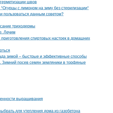
 герметизации швов
 "Огурцы с лимоном на зиму без стерилизации"
 ли пользоваться данным советом?
исание триходермы
е. Лечим
ы приготовления спиртовых настоек в домашних
роться
ада зимой – быстрые и эффективные способы
х. Зимний посев семян земляники в торфяные
обенности выращивания
 выбрать для утепления дома из газобетона