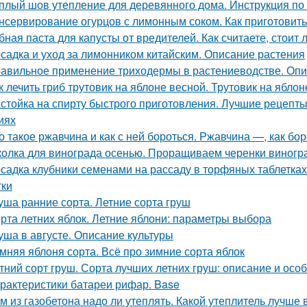
плый шов утепление для деревянного дома. Инструкция по
нсервирование огурцов с лимонным соком. Как приготовить
бная паста для капусты от вредителей. Как считаете, стоит
садка и уход за лимонником китайским. Описание растения
авильное применение триходермы в растениеводстве. Оп
к лечить гриб трутовик на яблоне весной. Трутовик на яблон
стойка на спирту быстрого приготовления. Лучшие рецепт
иях
о такое ржавчина и как с ней бороться. Ржавчина —, как бо
олка для винограда осенью. Проращиваем черенки виногр
садка клубники семенами на рассаду в торфяных таблетка
тки
уша ранние сорта. Летние сорта груш
рта летних яблок. Летние яблони: параметры выбора
уша в августе. Описание культуры
мняя яблоня сорта. Всё про зимние сорта яблок
тний сорт груш. Сорта лучших летних груш: описание и ос
рактеристики батареи рифар. Base
м из газобетона надо ли утеплять. Какой утеплитель лучше