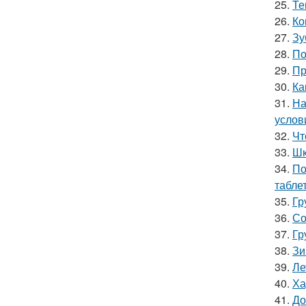
25.
Те
26.
Ко
27.
Зу
28.
По
29.
Пр
30.
Ка
31.
На
услов
32.
Чт
33.
Шк
34.
По
табле
35.
Гр
36.
Со
37.
Гр
38.
Зи
39.
Ле
40.
Ха
41.
До