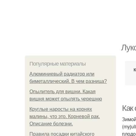
Лук
Популярные материалы
Алюминиевый радиатор или
биметаллический. В чем разница?
Опылитель для вишни. Какая
вишня может опылять черешню
Как
Круглые наросты на корнях
малины, что это. Корневой рак.
Зимой
Описание болезни.
(myju
плодо
Правила посадки китайского