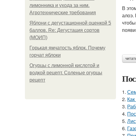
лимонника и ухода за ним.
В это
Агротехнические требования
алоэ.
чтобы
Яблони с дегустационной оценкой 5
появи
баллов. Re: Дегустация сортов
(МОИП)
Горькая ямчатость яблок. Почему
горчат яблоки
читат
Огурцы с лимонной кислотой и
водкой рецепт. Соленые огурцы
Пос
рецепт
1.
Сем
2.
Как
3.
Раб
4.
Пос
5.
Лис
6.
Газ
7.
При