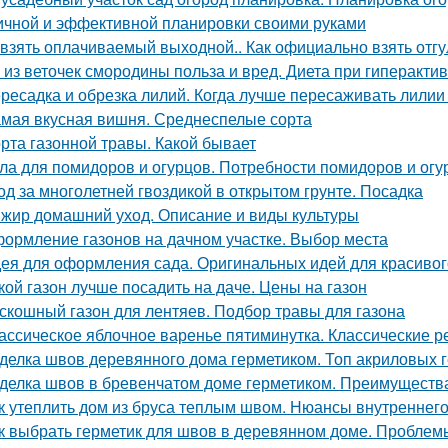
ичной и эффективной планировки своими руками
 взять оплачиваемый выходной.. Как официально взять отгу
 из веточек смородины польза и вред. Диета при гиперакт
ресадка и обрезка лилий. Когда лучше пересаживать лилии
мая вкусная вишня. Среднеспелые сорта
рта газонной травы. Какой бывает
ла для помидоров и огурцов. Потребности помидоров и огу
од за многолетней гвоздикой в открытом грунте. Посадка
жир домашний уход. Описание и виды культуры
ормление газонов на дачном участке. Выбор места
ея для оформления сада. Оригинальных идей для красивог
кой газон лучше посадить на даче. Цены на газон
скошный газон для лентяев. Подбор травы для газона
ассическое яблочное варенье пятиминутка. Классические 
делка швов деревянного дома герметиком. Топ акриловых г
делка швов в бревенчатом доме герметиком. Преимуществ
к утеплить дом из бруса теплым швом. Нюансы внутреннего
к выбрать герметик для швов в деревянном доме. Пробле