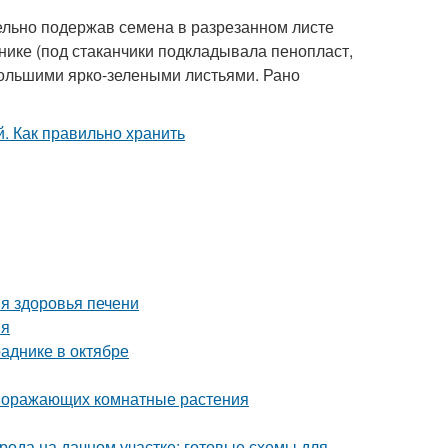
тельно подержав семена в разрезанном листе
нике (под стаканчики подкладывала пенопласт,
 большими ярко-зелеными листьями. Рано
я здоровья печени
ия
аднике в октябре
 поражающих комнатные растения
рода на дачном участке: готовые схемы для