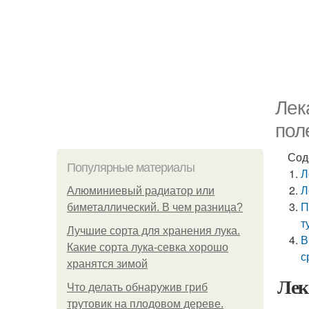
Лек
пол
Сод
Популярные материалы
Л
Л
Алюминиевый радиатор или
П
биметаллический. В чем разница?
т
Лучшие сорта для хранения лука.
В
Какие сорта лука-севка хорошо
с
хранятся зимой
Лек
Что делать обнаружив гриб
трутовик на плодовом дереве.