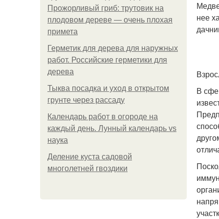
Медве
Прожорливый гриб: трутовик на
нее х
плодовом дереве — очень плохая
дачни
примета
Герметик для дерева для наружных
работ. Российские герметики для
дерева
Взрос
Тыква посадка и уход в открытом
В сфе
грунте через рассаду
извес
Предп
Календарь работ в огороде на
спосо
каждый день. Лунный календарь vs
друго
наука
отлич
Деление куста садовой
Поско
многолетней гвоздики
иммун
орган
напря
участ