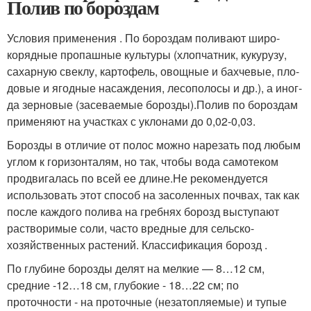
Полив по бороздам
Условия применения . По бороздам поливают широ­
корядные пропашные культуры (хлопчатник, кукурузу,
сахарную свеклу, картофель, овощные и бахчевые, пло­
довые и ягодные насаждения, лесополосы и др.), а иног­
да зерновые (засеваемые борозды).Полив по бороздам
применяют на участках с укло­нами до 0,02-0,03.
Борозды в отличие от полос можно нарезать под любым
углом к горизонталям, но так, что­бы вода самотеком
продвигалась по всей ее длине.Не рекомендуется
использовать этот способ на засо­ленных почвах, так как
после каждого полива на гребнях борозд выступают
растворимые соли, часто вредные для сельско­
хозяйственных расте­ний. Классификация борозд .
По глубине бо­розды делят на мелкие — 8…12 см,
средние -12…18 см, глубокие - 18…22 см; по
проточности - на проточные (незатопляемые) и тупые