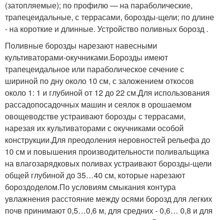
(затоп­ляемые); по профилю — на параболические,
трапе­цеидальные, с террасами, борозды-щели; по дли­не
- на короткие и длин­ные. Устройство поливных борозд .
Поливные борозды на­резают навесными
культиваторами-окучниками.Борозды имеют
трапецеидальное или параболичес­кое сечение с
шириной по дну около 10 см, с заложением откосов
около 1: 1 и глубиной от 12 до 22 см.Для использования
рассадопосадочных машин и сеялок в орошаемом
овощеводстве устраивают борозды с террасами,
нарезая их культиваторами с окучниками особой
конструкции.Для преодоления неровностей рельефа до
10 см и повышения производительности поливальщика
на влагозарядковых поливах устраивают борозды-щели
общей глубиной до 35…40 см, которые нарезают
бороздоделом.По условиям смыкания контура
увлажнения расстояние между осями борозд для легких
почв принимают 0,5…0,6 м, для средних - 0,6… 0,8 и для