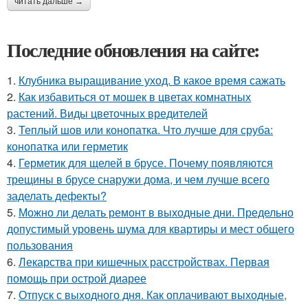
читать дальше →
Последние обновления на сайте:
1.
Клубника выращивание уход. В какое время сажать
2.
Как избавиться от мошек в цветах комнатных
растений. Виды цветочных вредителей
3.
Теплый шов или конопатка. Что лучше для сруба:
конопатка или герметик
4.
Герметик для щелей в брусе. Почему появляются
трещины в брусе снаружи дома, и чем лучше всего
заделать дефекты?
5.
Можно ли делать ремонт в выходные дни. Предельно
допустимый уровень шума для квартиры и мест общего
пользования
6.
Лекарства при кишечных расстройствах. Первая
помощь при острой диарее
7.
Отпуск с выходного дня. Как оплачивают выходные,