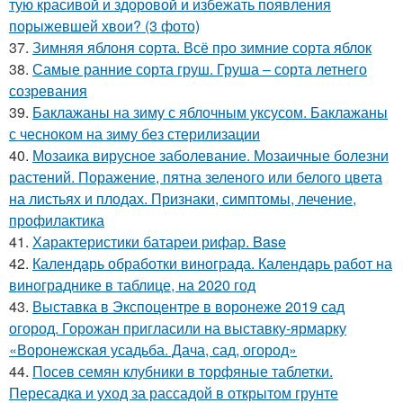
тую красивой и здоровой и избежать появления
порыжевшей хвои? (3 фото)
37.
Зимняя яблоня сорта. Всё про зимние сорта яблок
38.
Самые ранние сорта груш. Груша – сорта летнего
созревания
39.
Баклажаны на зиму с яблочным уксусом. Баклажаны
с чесноком на зиму без стерилизации
40.
Мозаика вирусное заболевание. Мозаичные болезни
растений. Поражение, пятна зеленого или белого цвета
на листьях и плодах. Признаки, симптомы, лечение,
профилактика
41.
Характеристики батареи рифар. Base
42.
Календарь обработки винограда. Календарь работ на
винограднике в таблице, на 2020 год
43.
Выставка в Экспоцентре в воронеже 2019 сад
огород. Горожан пригласили на выставку-ярмарку
«Воронежская усадьба. Дача, сад, огород»
44.
Посев семян клубники в торфяные таблетки.
Пересадка и уход за рассадой в открытом грунте