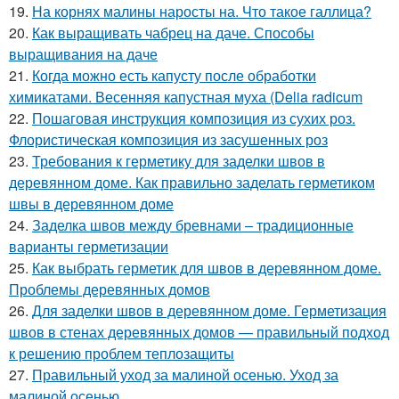
19.
На корнях малины наросты на. Что такое галлица?
20.
Как выращивать чабрец на даче. Способы
выращивания на даче
21.
Когда можно есть капусту после обработки
химикатами. Весенняя капустная муха (Delia radicum
22.
Пошаговая инструкция композиция из сухих роз.
Флористическая композиция из засушенных роз
23.
Требования к герметику для заделки швов в
деревянном доме. Как правильно заделать герметиком
швы в деревянном доме
24.
Заделка швов между бревнами – традиционные
варианты герметизации
25.
Как выбрать герметик для швов в деревянном доме.
Проблемы деревянных домов
26.
Для заделки швов в деревянном доме. Герметизация
швов в стенах деревянных домов — правильный подход
к решению проблем теплозащиты
27.
Правильный уход за малиной осенью. Уход за
малиной осенью