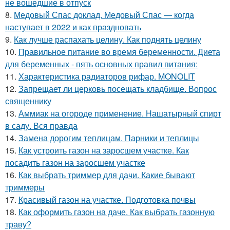
не вошедшие в отпуск
8.
Медовый Спас доклад. Медовый Спас — когда
наступает в 2022 и как праздновать
9.
Как лучше распахать целину. Как поднять целину
10.
Правильное питание во время беременности. Диета
для беременных - пять основных правил питания:
11.
Характеристика радиаторов рифар. MONOLIT
12.
Запрещает ли церковь посещать кладбище. Вопрос
священнику
13.
Аммиак на огороде применение. Нашатырный спирт
в саду. Вся правда
14.
Замена дорогим теплицам. Парники и теплицы
15.
Как устроить газон на заросшем участке. Как
посадить газон на заросшем участке
16.
Как выбрать триммер для дачи. Какие бывают
триммеры
17.
Красивый газон на участке. Подготовка почвы
18.
Как оформить газон на даче. Как выбрать газонную
траву?