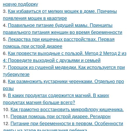
новую подборку
3.
Как избавиться от мелких мошек в доме. Причины
появления мошек в квартире
4.
Правильное питание будущей мамы. Принципы
правильного питания женщин во время беременности
5.
Лекарства при кишечных расстройствах. Первая
помощь при острой диарее
6.
Как провести выходные с пользой. Метод 2 Метод 2 из
4: Проведите выходной с друзьями и семьей
7.
Порошок из сушеной медведки. Как используется при
туберкулезе
8.
Как размножить кустарники черенками. Отдельно про
розы
9.
В каких продуктах содержится магний. В каких
продуктах магния больше всего?
10.
Как грамотно восстановить микрофлору кишечника.
11.
Первая помощь при острой диарее. Регидрон
12.
Питание при беременности в первом. Особенности
диеты на этапе вынашивания ребенка