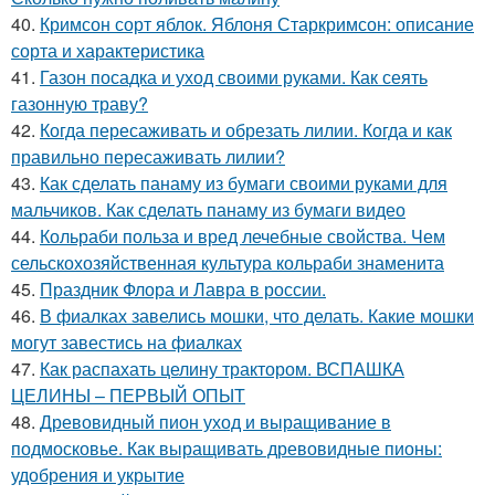
40.
Кримсон сорт яблок. Яблоня Старкримсон: описание
сорта и характеристика
41.
Газон посадка и уход своими руками. Как сеять
газонную траву?
42.
Когда пересаживать и обрезать лилии. Когда и как
правильно пересаживать лилии?
43.
Как сделать панаму из бумаги своими руками для
мальчиков. Как сделать панаму из бумаги видео
44.
Кольраби польза и вред лечебные свойства. Чем
сельскохозяйственная культура кольраби знаменита
45.
Праздник Флора и Лавра в россии.
46.
В фиалках завелись мошки, что делать. Какие мошки
могут завестись на фиалках
47.
Как распахать целину трактором. ВСПАШКА
ЦЕЛИНЫ – ПЕРВЫЙ ОПЫТ
48.
Древовидный пион уход и выращивание в
подмосковье. Как выращивать древовидные пионы:
удобрения и укрытие