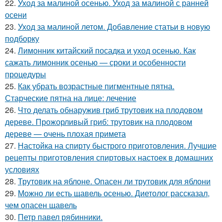
22.
Уход за малиной осенью. Уход за малиной с ранней
осени
23.
Уход за малиной летом. Добавление статьи в новую
подборку
24.
Лимонник китайский посадка и уход осенью. Как
сажать лимонник осенью — сроки и особенности
процедуры
25.
Как убрать возрастные пигментные пятна.
Старческие пятна на лице: лечение
26.
Что делать обнаружив гриб трутовик на плодовом
дереве. Прожорливый гриб: трутовик на плодовом
дереве — очень плохая примета
27.
Настойка на спирту быстрого приготовления. Лучшие
рецепты приготовления спиртовых настоек в домашних
условиях
28.
Трутовик на яблоне. Опасен ли трутовик для яблони
29.
Можно ли есть щавель осенью. Диетолог рассказал,
чем опасен щавель
30.
Петр павел рябинники.