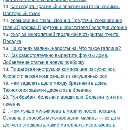
13.
Как создать красивый и практичный газон своими..
Партерный газон
14.
Усекновение главы Иоанна Предтечи. Усекновение
главы Пророка, Предтечи и Крестителя Господня Иоанна
15.
Уход за многолетней гвоздикой в открытом грунте.
Посадка
16.
На корнях малины наросты на. Что такое галлица?
17.
Как самостоятельно вырастить фрукты дома.
Добавление статьи в новую подборку
18.
Пошаговая инструкция композиция из сухих роз.
Флористическая композиция из засушенных роз
19.
Чем заделать щели между бревнами в доме.
Технология заделки дефектов в бревнах
20.
Туя брабант болезни и вредители. Болезни туи и их
лечение
21.
Чем лучше мульчировать малину после посадки.
Основные способы мульчирования малины — когда и
для чего это делать, какие материалы использовать