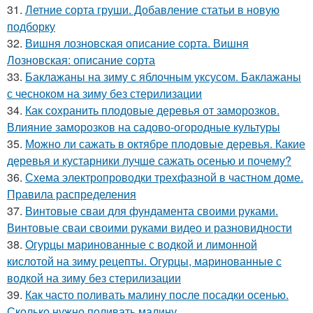
31.
Летние сорта груши. Добавление статьи в новую
подборку
32.
Вишня лозновская описание сорта. Вишня
Лозновская: описание сорта
33.
Баклажаны на зиму с яблочным уксусом. Баклажаны
с чесноком на зиму без стерилизации
34.
Как сохранить плодовые деревья от заморозков.
Влияние заморозков на садово-огородные культуры
35.
Можно ли сажать в октябре плодовые деревья. Какие
деревья и кустарники лучше сажать осенью и почему?
36.
Схема электропроводки трехфазной в частном доме.
Правила распределения
37.
Винтовые сваи для фундамента своими руками.
Винтовые сваи своими руками видео и разновидности
38.
Огурцы маринованные с водкой и лимонной
кислотой на зиму рецепты. Огурцы, маринованные с
водкой на зиму без стерилизации
39.
Как часто поливать малину после посадки осенью.
Сколько нужно поливать малину