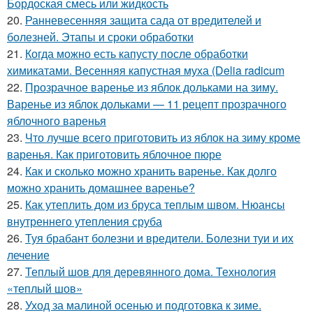
Бордоская смесь или жидкость
20.
Ранневесенняя защита сада от вредителей и
болезней. Этапы и сроки обработки
21.
Когда можно есть капусту после обработки
химикатами. Весенняя капустная муха (Delia radicum
22.
Прозрачное варенье из яблок дольками на зиму.
Варенье из яблок дольками — 11 рецепт прозрачного
яблочного варенья
23.
Что лучше всего приготовить из яблок на зиму кроме
варенья. Как приготовить яблочное пюре
24.
Как и сколько можно хранить варенье. Как долго
можно хранить домашнее варенье?
25.
Как утеплить дом из бруса теплым швом. Нюансы
внутреннего утепления сруба
26.
Туя брабант болезни и вредители. Болезни туи и их
лечение
27.
Теплый шов для деревянного дома. Технология
«теплый шов»
28.
Уход за малиной осенью и подготовка к зиме.