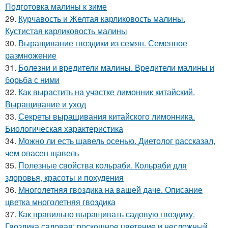
Подготовка малины к зиме
29.
Курчавость и Желтая карликовость малины.
Кустистая карликовость малины
30.
Выращивание гвоздики из семян. Семенное
размножение
31.
Болезни и вредители малины. Вредители малины и
борьба с ними
32.
Как вырастить на участке лимонник китайский.
Выращивание и уход
33.
Секреты выращивания китайского лимонника.
Биологическая характеристика
34.
Можно ли есть щавель осенью. Диетолог рассказал,
чем опасен щавель
35.
Полезные свойства кольраби. Кольраби для
здоровья, красоты и похудения
36.
Многолетняя гвоздика на вашей даче. Описание
цветка многолетняя гвоздика
37.
Как правильно выращивать садовую гвоздику.
Гвоздика садовая: роскошное цветение и несложный