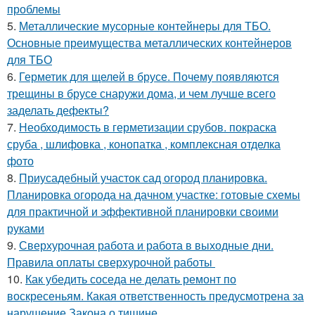
проблемы
5.
Металлические мусорные контейнеры для ТБО.
Основные преимущества металлических контейнеров
для ТБО
6.
Герметик для щелей в брусе. Почему появляются
трещины в брусе снаружи дома, и чем лучше всего
заделать дефекты?
7.
Необходимость в герметизации срубов. покраска
сруба , шлифовка , конопатка , комплексная отделка
фото
8.
Приусадебный участок сад огород планировка.
Планировка огорода на дачном участке: готовые схемы
для практичной и эффективной планировки своими
руками
9.
Сверхурочная работа и работа в выходные дни.
Правила оплаты сверхурочной работы
10.
Как убедить соседа не делать ремонт по
воскресеньям. Какая ответственность предусмотрена за
нарушение Закона о тишине