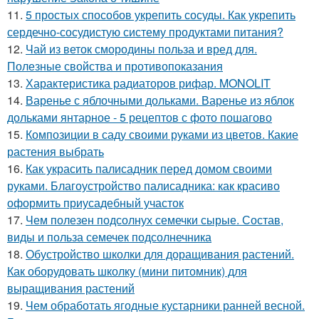
11.
5 простых способов укрепить сосуды. Как укрепить
сердечно-сосудистую систему продуктами питания?
12.
Чай из веток смородины польза и вред для.
Полезные свойства и противопоказания
13.
Характеристика радиаторов рифар. MONOLIT
14.
Варенье с яблочными дольками. Варенье из яблок
дольками янтарное - 5 рецептов с фото пошагово
15.
Композиции в саду своими руками из цветов. Какие
растения выбрать
16.
Как украсить палисадник перед домом своими
руками. Благоустройство палисадника: как красиво
оформить приусадебный участок
17.
Чем полезен подсолнух семечки сырые. Состав,
виды и польза семечек подсолнечника
18.
Обустройство школки для доращивания растений.
Как оборудовать школку (мини питомник) для
выращивания растений
19.
Чем обработать ягодные кустарники ранней весной.