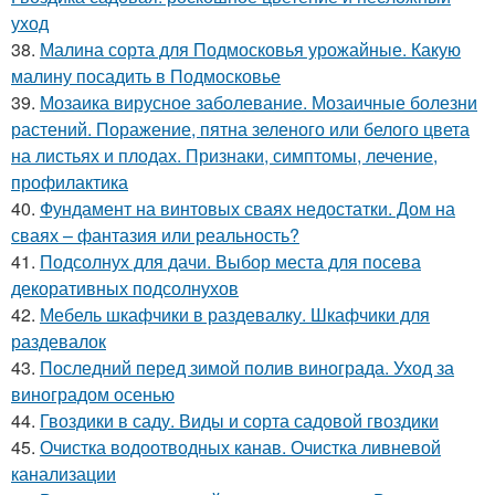
уход
38.
Малина сорта для Подмосковья урожайные. Какую
малину посадить в Подмосковье
39.
Мозаика вирусное заболевание. Мозаичные болезни
растений. Поражение, пятна зеленого или белого цвета
на листьях и плодах. Признаки, симптомы, лечение,
профилактика
40.
Фундамент на винтовых сваях недостатки. Дом на
сваях – фантазия или реальность?
41.
Подсолнух для дачи. Выбор места для посева
декоративных подсолнухов
42.
Мебель шкафчики в раздевалку. Шкафчики для
раздевалок
43.
Последний перед зимой полив винограда. Уход за
виноградом осенью
44.
Гвоздики в саду. Виды и сорта садовой гвоздики
45.
Очистка водоотводных канав. Очистка ливневой
канализации