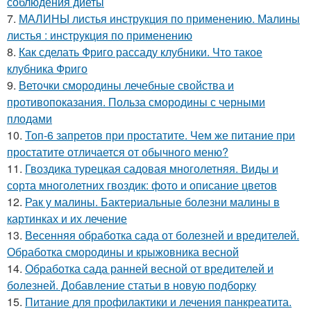
соблюдения диеты
7.
МАЛИНЫ листья инструкция по применению. Малины
листья : инструкция по применению
8.
Как сделать Фриго рассаду клубники. Что такое
клубника Фриго
9.
Веточки смородины лечебные свойства и
противопоказания. Польза смородины с черными
плодами
10.
Топ-6 запретов при простатите. Чем же питание при
простатите отличается от обычного меню?
11.
Гвоздика турецкая садовая многолетняя. Виды и
сорта многолетних гвоздик: фото и описание цветов
12.
Рак у малины. Бактериальные болезни малины в
картинках и их лечение
13.
Весенняя обработка сада от болезней и вредителей.
Обработка смородины и крыжовника весной
14.
Обработка сада ранней весной от вредителей и
болезней. Добавление статьи в новую подборку
15.
Питание для профилактики и лечения панкреатита.