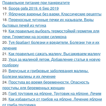
Правильное питание при панкреатите
16.
Spoga gafa 2019. 6 Sep 2019
17.
Яблочное варенье без варки. Классические рецепты
18.
Переносные чугунные печки их называли. Виды
бытовых печей из чугуна
19.
Как правильно выбрать термостойкий герметик для
печи. Герметики на основе силикона
20.
Туя брабант болезни и вредители. Болезни туи и их
лечение
21.
Как правильно сажать малину. Высаживаем малину
22.
Уход за малиной летом. Добавление статьи в новую
подборку
23.
Вирусные и грибковые заболевания малины.
Болезни малины и их лечение
24.
Простуда во время беременности. Опасность
простуды для беременных женщин
25.
Гриб трутовик на яблоне. Трутовик на яблоне. Лечим
26.
Как избавиться от грибов на яблоне. Лечение яблони
от гриба-трутовика