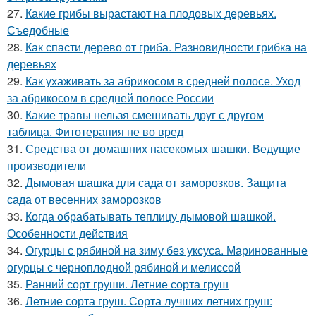
27.
Какие грибы вырастают на плодовых деревьях.
Съедобные
28.
Как спасти дерево от гриба. Разновидности грибка на
деревьях
29.
Как ухаживать за абрикосом в средней полосе. Уход
за абрикосом в средней полосе России
30.
Какие травы нельзя смешивать друг с другом
таблица. Фитотерапия не во вред
31.
Средства от домашних насекомых шашки. Ведущие
производители
32.
Дымовая шашка для сада от заморозков. Защита
сада от весенних заморозков
33.
Когда обрабатывать теплицу дымовой шашкой.
Особенности действия
34.
Огурцы с рябиной на зиму без уксуса. Маринованные
огурцы с черноплодной рябиной и мелиссой
35.
Ранний сорт груши. Летние сорта груш
36.
Летние сорта груш. Сорта лучших летних груш: