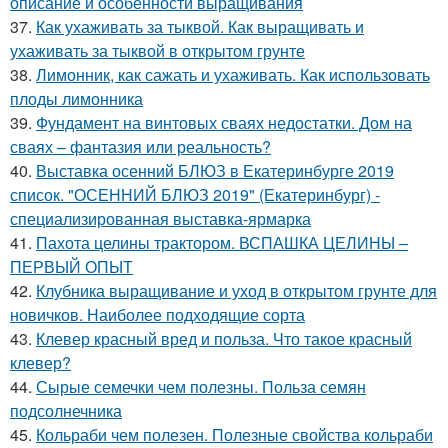
описание и особенности выращивания
37.
Как ухаживать за тыквой. Как выращивать и
ухаживать за тыквой в открытом грунте
38.
Лимонник, как сажать и ухаживать. Как использовать
плоды лимонника
39.
Фундамент на винтовых сваях недостатки. Дом на
сваях – фантазия или реальность?
40.
Выставка осенний БЛЮЗ в Екатеринбурге 2019
список. "ОСЕННИЙ БЛЮЗ 2019" (Екатеринбург) -
специализированная выставка-ярмарка
41.
Пахота целины трактором. ВСПАШКА ЦЕЛИНЫ –
ПЕРВЫЙ ОПЫТ
42.
Клубника выращивание и уход в открытом грунте для
новичков. Наиболее подходящие сорта
43.
Клевер красный вред и польза. Что такое красный
клевер?
44.
Сырые семечки чем полезны. Польза семян
подсолнечника
45.
Кольраби чем полезен. Полезные свойства кольраби