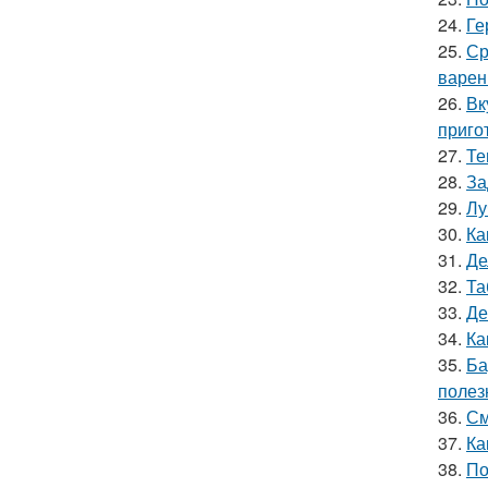
24.
Ге
25.
Ср
варен
26.
Вк
приго
27.
Те
28.
За
29.
Лу
30.
Ка
31.
Де
32.
Та
33.
Де
34.
Ка
35.
Ба
полез
36.
См
37.
Ка
38.
По