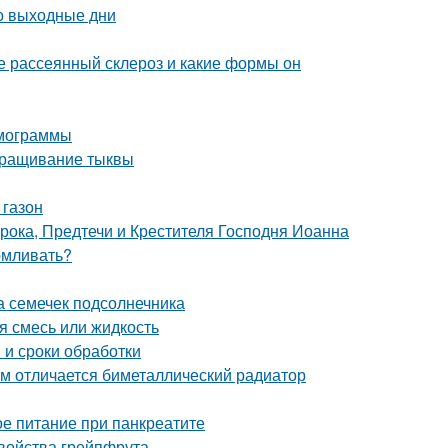
о выходные дни
ое рассеянный склероз и какие формы он
рмограммы
ыращивание тыквы
 газон
рока, Предтечи и Крестителя Господня Иоанна
рмливать?
а семечек подсолнечника
я смесь или жидкость
 и сроки обработки
м отличается биметаллический радиатор
е питание при панкреатите
свойства грейпфрута