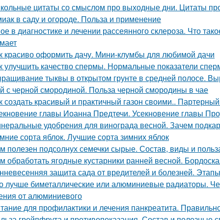
кольные цитаты со смыслом про выходные дни. Цитаты пр
иак в саду и огороде. Польза и применение
ое в диагностике и лечении рассеянного склероза. Что так
мает
к красиво оформить дачу. Мини-клумбы для любимой дачи
к улучшить качество спермы. Нормальные показатели спе
ращивание тыквы в открытом грунте в средней полосе. В
й с черной смородиной. Польза черной смородины в чае
к создать красивый и практичный газон своими.. Партерный
екновение главы Иоанна Предтечи. Усекновение главы Про
неральные удобрения для винограда весной. Зачем подка
мние сорта яблок. Лучшие сорта зимних яблок
м полезен подсолнух семечки сырые. Состав, виды и польз
м обработать ягодные кустарники ранней весной. Бордоска
нневесенняя защита сада от вредителей и болезней. Этапы
о лучше биметаллические или алюминиевые радиаторы. Че
ения от алюминиевого
тание для профилактики и лечения панкреатита. Правильно
льза грейпфрута и противопоказания. Состав и полезные 