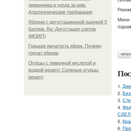
лимонника и ухода за ним.
Реком
Агротехнические требования
Мини-
Яблони с дегустационной оценкой 5
парам
баллов. Re: Дегустация сортов
(МОИП)
Горькая ямчатость яблок. Почему
горчат яблоки
читат
Огурцы с лимонной кислотой и
Пос
водкой рецепт. Соленые огурцы
рецепт
1.
Дие
2.
Без
3.
Сте
4.
Фед
СДЕЛ
5.
Кра
6.
Пер