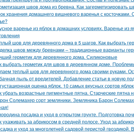
рметизация швов дома из бревна. Как загерметизировать 
ок хранения домашнего вишневого варенья с косточками. С
ье?
усное варенье из яблок в домашних условиях. Варенье из 
товления
плый шов для деревянного дома в 5 шагов. Как выбрать ге
делка швов между бревнами – традиционные варианты гер
чший герметик для деревянного дома. Силиконовые
к выбрать герметик для швов в деревянном доме. Пробле
лаем теплый шов для деревянного дома своими руками. О
бачная пыль от вредителей. Добавление статьи в новую по
густационная оценка яблок. 10 самых вкусных сортов ябло
к убрать возрастные пигментные пятна. Старческие пятна н
рон Солемахер сорт земляники. Земляника Барон Солемахе
ная!
ородина посадка и уход в открытом грунте. Подготовка по
к ухаживать за абрикосом в средней полосе. Уход за абрик
садка и уход за многолетней садовой перистой гвоздикой. 