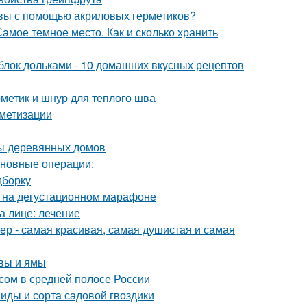
швы с помощью акриловых герметиков?
амое темное место. Как и сколько хранить
яблок дольками - 10 домашних вкусных рецептов
рметик и шнур для теплого шва
метизации
мы деревянных домов
сновные операции:
дборку
к на дегустационном марафоне
а лице: лечение
р - самая красивая, самая душистая и самая
чвы и ямы
осом в средней полосе России
Виды и сорта садовой гвоздики