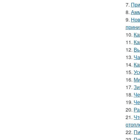
7.
При
8.
Амм
9.
Нов
прини
10.
Ка
11.
Ка
12.
Вы
13.
Ча
14.
Ка
15.
Ус
16.
Ми
17.
Зи
18.
Че
19.
Че
20.
Ра
21.
Чт
отопл
22.
Пи
23.
По