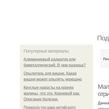
Под
Популярные материалы
Пос
Алюминиевый радиатор или
биметаллический. В чем разница?
Опылитель для вишни. Какая
вишня может опылять черешню
Мал
Круглые наросты на корнях
отр
малины, что это. Корневой рак.
Описание болезни.
Данна
Правила посадки китайского
связа