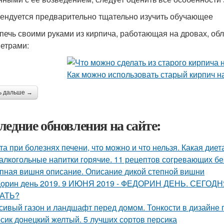
ендуется предварительно тщательно изучить обучающее
печь своими руками из кирпича, работающая на дровах, о
етрами:
ь дальше →
ледние обновления на сайте:
та при болезнях печени, что можно и что нельзя. Какая дие
алкогольные напитки горячие. 11 рецептов согревающих бе
пная вишня описание. Описание дикой степной вишни
орин день 2019. 9 ИЮНЯ 2019 - ФЕДОРИН ДЕНЬ. СЕГ
АТЬ?
сивый газон и ландшафт перед домом. Тонкости в дизайне
сик донецкий желтый. 5 лучших сортов персика