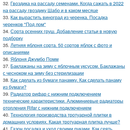
32.
Гвоздика на рассаду семенами. Когда сажать в 2022
на рассаду гвоздику Шабо и в каком месяце
33.
Как вырастить виноград из черенка. Посадка
черенков "Под лом"
34.
Сорта осенних груш. Добавление статьи в новую
подборку
35.
Летняя яблоня сорта. 50 сортов яблок с фото и
описаниями
36.
Яблоня Джумбо Помм
37.
Баклажаны на зиму с яблочным уксусом. Баклажаны
с чесноком на зиму без стерилизации
38.
Как сделать из бумаги панамку. Как сделать панаму
из бумаги?
39.
Радиатор рифар с нижним подключением
технические характеристики. Алюминиевые радиаторы
отопления Rifar с нижним подключением
40.
Технология производства тротуарной плитки в
домашних условиях. Какая тротуарная плитка лучше?
41.
Газон посадка и уход своими руками. Как сеять