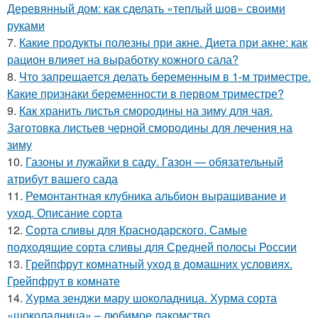
Деревянный дом: как сделать «теплый шов» своими
руками
7.
Какие продукты полезны при акне. Диета при акне: как
рацион влияет на выработку кожного сала?
8.
Что запрещается делать беременным в 1-м триместре.
Какие признаки беременности в первом триместре?
9.
Как хранить листья смородины на зиму для чая.
Заготовка листьев черной смородины для лечения на
зиму
10.
Газоны и лужайки в саду. Газон — обязательный
атрибут вашего сада
11.
Ремонтантная клубника альбион выращивание и
уход. Описание сорта
12.
Сорта сливы для Краснодарского. Самые
подходящие сорта сливы для Средней полосы России
13.
Грейпфрут комнатный уход в домашних условиях.
Грейпфрут в комнате
14.
Хурма зенджи мару шоколадница. Хурма сорта
«шоколадница» – любимое лакомство