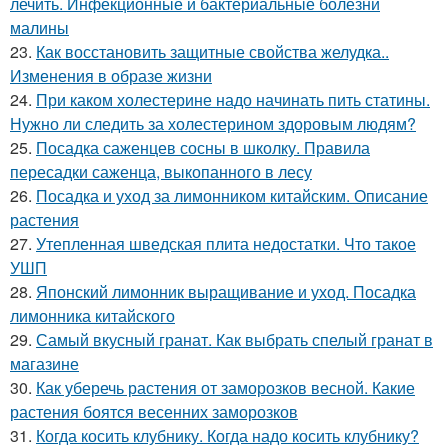
лечить. Инфекционные и бактериальные болезни
малины
23.
Как восстановить защитные свойства желудка..
Изменения в образе жизни
24.
При каком холестерине надо начинать пить статины.
Нужно ли следить за холестерином здоровым людям?
25.
Посадка саженцев сосны в школку. Правила
пересадки саженца, выкопанного в лесу
26.
Посадка и уход за лимонником китайским. Описание
растения
27.
Утепленная шведская плита недостатки. Что такое
УШП
28.
Японский лимонник выращивание и уход. Посадка
лимонника китайского
29.
Самый вкусный гранат. Как выбрать спелый гранат в
магазине
30.
Как уберечь растения от заморозков весной. Какие
растения боятся весенних заморозков
31.
Когда косить клубнику. Когда надо косить клубнику?