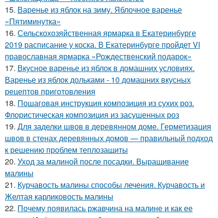
15.
Варенье из яблок на зиму. Яблочное варенье
«Пятиминутка»
16.
Сельскохозяйственная ярмарка в Екатеринбурге
2019 расписание у коска. В Екатеринбурге пройдет VI
православная ярмарка «Рождественский подарок»
17.
Вкусное варенье из яблок в домашних условиях.
Варенье из яблок дольками - 10 домашних вкусных
рецептов приготовления
18.
Пошаговая инструкция композиция из сухих роз.
Флористическая композиция из засушенных роз
19.
Для заделки швов в деревянном доме. Герметизация
швов в стенах деревянных домов — правильный подход
к решению проблем теплозащиты
20.
Уход за малиной после посадки. Выращивание
малины
21.
Курчавость малины способы лечения. Курчавость и
Желтая карликовость малины
22.
Почему появилась ржавчина на малине и как ее