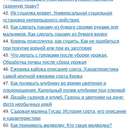
газонную траву?
42.
Ик сушилка корвет. Универсальная сушильная
установка непрерывного действия.
43.
Как сделать панаму из бумаги своими руками для
мальчиков. Как сделать панаму из бумаги видео
44.
Корень подсолнуха, как сушить. Как не ошибиться
при покупке корней или при их заготовке
45.
Что делать с грядками после уборки урожая.
Обработка почвы после сбора урожая
46.
Ежевика кайова описание сорта. Характеристика
самой крупной ежевики сорта Киова
47.
Как поливать клубнику во время цветения и
плодоношения. Капельный полив клубники под пленкой
48.
Дизайн газонов и клумб. Газоны и цветники на даче:
фото необычных идей
49.
Садовая малина Гусар. История сорта, его описание
и характеристики
50.
Как принимать медведку. Кто такая медведка?