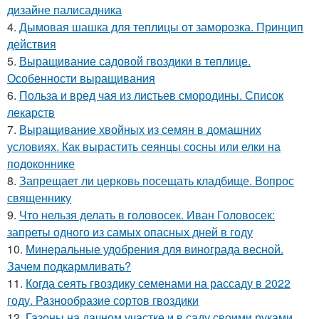
дизайне палисадника
4.
Дымовая шашка для теплицы от заморозка. Принцип
действия
5.
Выращивание садовой гвоздики в теплице.
Особенности выращивания
6.
Польза и вред чая из листьев смородины. Список
лекарств
7.
Выращивание хвойных из семян в домашних
условиях. Как вырастить сеянцы сосны или елки на
подоконнике
8.
Запрещает ли церковь посещать кладбище. Вопрос
священнику
9.
Что нельзя делать в головосек. Иван Головосек:
запреты одного из самых опасных дней в году
10.
Минеральные удобрения для винограда весной.
Зачем подкармливать?
11.
Когда сеять гвоздику семенами на рассаду в 2022
году. Разнообразие сортов гвоздики
12.
Газоны на дачном участке и в саду своими руками.