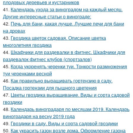
плодовых деревьев и кустарников
41.
Календарь ухода за виноградом на каждый месяц.
Другие интересные статьи о винограде:
42.
Печь для бани, какая лучше. Лучшие печи для бани
на дровах
43.
Гвоздика цветок садовая. Описание цветка
многолетняя гвоздика
44.
Шкафчики для раздевалки в фитнес. Шкафчики для
раздевалок фитнес клубов (спортзалов)
45.
Когда укоренять черенки туи. Тонкости размножения
туи черенками весной
46.
Как правильно выращивать гортензию в саду.
Посадка гортензии для пышного цветения
47.
Цветы гвоздика выращивание. Виды и сорта садовой
гвоздики
48.
Календарь виноградаря по месяцам 2019. Календарь
виноградаря на весну 2019 года
49.
Гвоздики в саду. Виды и сорта садовой гвоздики
50.
Как украсить газон возле дома. Оформление газона