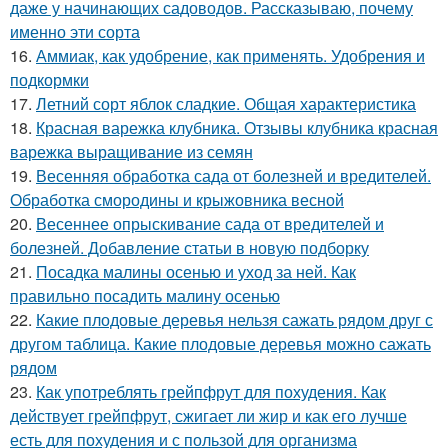
даже у начинающих садоводов. Рассказываю, почему
именно эти сорта
16.
Аммиак, как удобрение, как применять. Удобрения и
подкормки
17.
Летний сорт яблок сладкие. Общая характеристика
18.
Красная варежка клубника. Отзывы клубника красная
варежка выращивание из семян
19.
Весенняя обработка сада от болезней и вредителей.
Обработка смородины и крыжовника весной
20.
Весеннее опрыскивание сада от вредителей и
болезней. Добавление статьи в новую подборку
21.
Посадка малины осенью и уход за ней. Как
правильно посадить малину осенью
22.
Какие плодовые деревья нельзя сажать рядом друг с
другом таблица. Какие плодовые деревья можно сажать
рядом
23.
Как употреблять грейпфрут для похудения. Как
действует грейпфрут, сжигает ли жир и как его лучше
есть для похудения и с пользой для организма