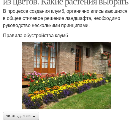
из цветов. Какие растения выбрать
В процессе создания клумб, органично вписывающихся
в общее стилевое решение ландшафта, необходимо
Композиции из
Композиции с
руководство несколькими принципами.
комнатных цветов
растениями
Правила обустройства клумб
Растения для сада
Цвета в саду
читать дальше →