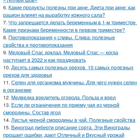
6.
Какие продукты полезны при акне. Диета при акне: как
рацион влияет на выработку кожного сала?
7.
Что запрещается делать беременным в 1-м триместре.
Какие признаки беременности в первом триместре?
8.
Противопоказания у сливы. Слива: полезные
свойства и противопоказания
9.
Медовый Спас доклад. Медовый Спас — когда
наступает в 2022 и как праздновать
10.
Десять самых полезных орехов. 10 самых полезных
орехов для здоровья
11.
Селен для организма мужчины. Для чего нужен селен
в организме
12.
Медведка вредитель огорода. Польза и вред
13.
Если ли ограничения по приему чая из черной
смородины. Состав ягод
14.
Листья черной смородины в чай. Полезные свойства
15.
Виноград либерти описание сорта. Эти Винограды
прощает ошибки, дают Отличный и Вкусный урожай