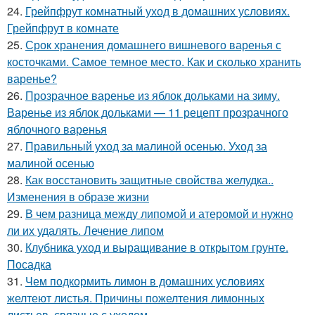
24.
Грейпфрут комнатный уход в домашних условиях.
Грейпфрут в комнате
25.
Срок хранения домашнего вишневого варенья с
косточками. Самое темное место. Как и сколько хранить
варенье?
26.
Прозрачное варенье из яблок дольками на зиму.
Варенье из яблок дольками — 11 рецепт прозрачного
яблочного варенья
27.
Правильный уход за малиной осенью. Уход за
малиной осенью
28.
Как восстановить защитные свойства желудка..
Изменения в образе жизни
29.
В чем разница между липомой и атеромой и нужно
ли их удалять. Лечение липом
30.
Клубника уход и выращивание в открытом грунте.
Посадка
31.
Чем подкормить лимон в домашних условиях
желтеют листья. Причины пожелтения лимонных
листьев, связные с уходом