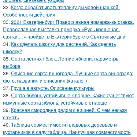
32.
Когда обрабатывать теплицу дымовой шашкой.
Особенности действия
33.
2021 Екатеринбург Православная ярмарка-выставка.
Православная выставка-ярмарка «Русь крещеная,
святая…» пройдет в Екатеринбурге в Святочные дни
34.
Как сделать школку для растений. Как сделать
школку?
35.
Сорта летних яблок. Летние яблони: параметры
выбора
36.
Описание сорта винограда. Лучшие сорта винограда:
фото, названия и описания (каталог)
37.
Груша в августе. Описание культуры
38.
Сорта яблонь устойчивые к парше. Какие существуют
иммунные сорта яблонь, устойчивые к парше
39.
Красная смородина рядом с вишней. С чем нельзя
сажать
40.
Таблица совместимости плодовых деревьев и
кустарников в саду таблица. Наилучшая совместимость