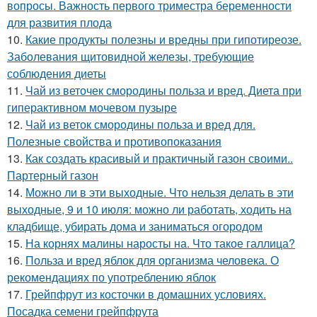
вопросы. Важность первого триместра беременности
для развития плода
10.
Какие продукты полезны и вредны при гипотиреозе.
Заболевания щитовидной железы, требующие
соблюдения диеты
11.
Чай из веточек смородины польза и вред. Диета при
гиперактивном мочевом пузыре
12.
Чай из веток смородины польза и вред для.
Полезные свойства и противопоказания
13.
Как создать красивый и практичный газон своими..
Партерный газон
14.
Можно ли в эти выходные. Что нельзя делать в эти
выходные, 9 и 10 июля: можно ли работать, ходить на
кладбище, убирать дома и заниматься огородом
15.
На корнях малины наросты на. Что такое галлица?
16.
Польза и вред яблок для организма человека. О
рекомендациях по употреблению яблок
17.
Грейпфрут из косточки в домашних условиях.
Посадка семени грейпфрута