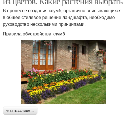
из цветов. Какие растения выбрать
В процессе создания клумб, органично вписывающихся
в общее стилевое решение ландшафта, необходимо
Композиции из
Композиции с
руководство несколькими принципами.
комнатных цветов
растениями
Правила обустройства клумб
читать дальше →