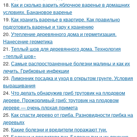
18.
Как и сколько варить яблочное варенье в домашних
условиях. Банановое варенье
19.
Как хранить варенье в квартире. Как правильно
подготовить варенье и тару к хранению
20.
Утепление деревянного дома и герметизация.
Нанесение герметика
21.
Теплый шов для деревянного дома. Технология
«теплый шов»
22.
Самые распространенные болезни малины и как их
лечить. Грибковые инфекции
23.
Лимонник посадка и уход в открытом грунте. Условия
выращивания
24.
Что делать обнаружив гриб трутовик на плодовом
дереве. Прожорливый гриб: трутовик на плодовом
дереве — очень плохая примета
25.
Как спасти дерево от гриба. Разновидности грибка на
деревьях
26.
Какие болезни и вредители поражают туи.
27.
Болезни и вредители туи. Болезни туи и их лечение