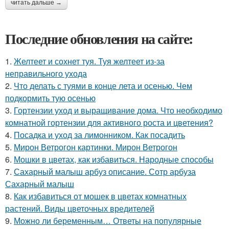
читать дальше →
Последние обновления на сайте:
1.
Желтеет и сохнет туя. Туя желтеет из-за
неправильного ухода
2.
Что делать с туями в конце лета и осенью. Чем
подкормить тую осенью
3.
Гортензии уход и выращивание дома. Что необходимо
комнатной гортензии для активного роста и цветения?
4.
Посадка и уход за лимонником. Как посадить
5.
Мирон Ветрогон картинки. Мирон Ветрогон
6.
Мошки в цветах, как избавиться. Народные способы
7.
Сахарный малыш арбуз описание. Сотр арбуза
Сахарный малыш
8.
Как избавиться от мошек в цветах комнатных
растений. Виды цветочных вредителей
9.
Можно ли беременным… Ответы на популярные