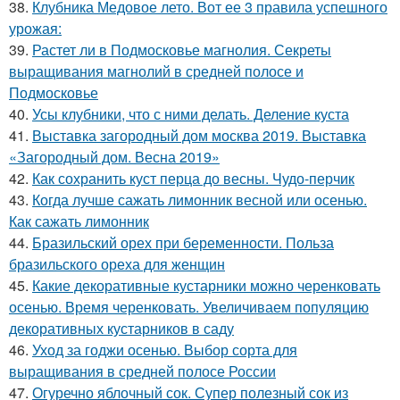
38.
Клубника Медовое лето. Вот ее 3 правила успешного
урожая:
39.
Растет ли в Подмосковье магнолия. Секреты
выращивания магнолий в средней полосе и
Подмосковье
40.
Усы клубники, что с ними делать. Деление куста
41.
Выставка загородный дом москва 2019. Выставка
«Загородный дом. Весна 2019»
42.
Как сохранить куст перца до весны. Чудо-перчик
43.
Когда лучше сажать лимонник весной или осенью.
Как сажать лимонник
44.
Бразильский орех при беременности. Польза
бразильского ореха для женщин
45.
Какие декоративные кустарники можно черенковать
осенью. Время черенковать. Увеличиваем популяцию
декоративных кустарников в саду
46.
Уход за годжи осенью. Выбор сорта для
выращивания в средней полосе России
47.
Огуречно яблочный сок. Супер полезный сок из