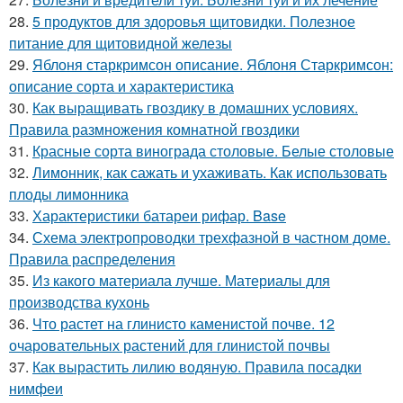
28.
5 продуктов для здоровья щитовидки. Полезное
питание для щитовидной железы
29.
Яблоня старкримсон описание. Яблоня Старкримсон:
описание сорта и характеристика
30.
Как выращивать гвоздику в домашних условиях.
Правила размножения комнатной гвоздики
31.
Красные сорта винограда столовые. Белые столовые
32.
Лимонник, как сажать и ухаживать. Как использовать
плоды лимонника
33.
Характеристики батареи рифар. Base
34.
Схема электропроводки трехфазной в частном доме.
Правила распределения
35.
Из какого материала лучше. Материалы для
производства кухонь
36.
Что растет на глинисто каменистой почве. 12
очаровательных растений для глинистой почвы
37.
Как вырастить лилию водяную. Правила посадки
нимфеи