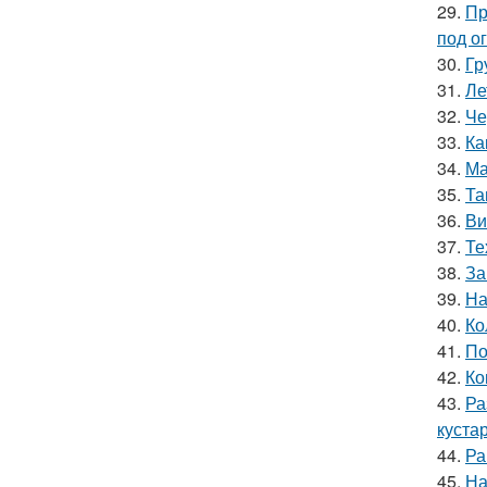
29.
Пр
под о
30.
Гр
31.
Ле
32.
Че
33.
Ка
34.
Ма
35.
Та
36.
Ви
37.
Те
38.
За
39.
На
40.
Ко
41.
По
42.
Ко
43.
Ра
куста
44.
Ра
45.
На