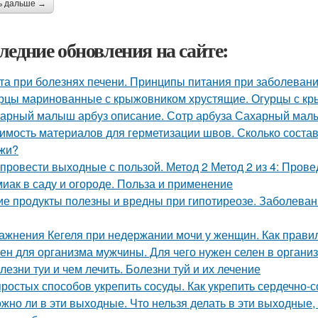
ь дальше →
ледние обновления на сайте:
та при болезнях печени. Принципы питания при заболевани
рцы маринованные с крыжовником хрустящие. Огурцы с кр
арный малыш арбуз описание. Сотр арбуза Сахарный ма
имость материалов для герметизации швов. Сколько состав
жи?
 провести выходные с пользой. Метод 2 Метод 2 из 4: Пров
иак в саду и огороде. Польза и применение
ие продукты полезны и вредны при гипотиреозе. Заболев
ажнения Кегеля при недержании мочи у женщин. Как прав
ен для организма мужчины. Для чего нужен селен в органи
лезни туи и чем лечить. Болезни туй и их лечение
простых способов укрепить сосуды. Как укрепить сердечно-
жно ли в эти выходные. Что нельзя делать в эти выходные, 