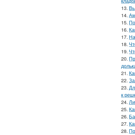
кладб
13.
Вы
14.
Ам
15.
По
16.
Ка
17.
На
18.
Чт
19.
Чт
20.
Пр
дольк
21.
Ка
22.
За
23.
Дл
к реш
24.
Ли
25.
Ка
26.
Ба
27.
Ка
28.
По