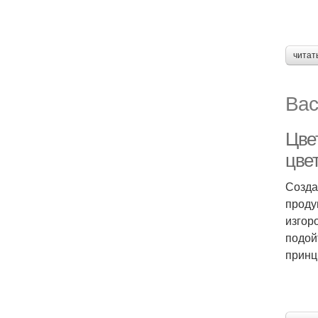
читат
Вас
Цве
цве
Созда
проду
изгор
подой
принц