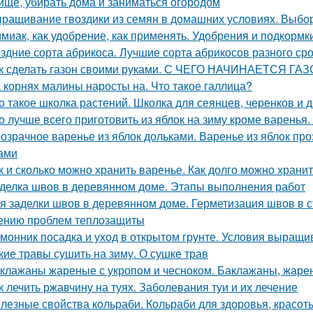
ище, убирать дома и заниматься огородом
ращивание гвоздики из семян в домашних условиях. Выбор
миак, как удобрение, как применять. Удобрения и подкормк
здние сорта абрикоса. Лучшие сорта абрикосов разного ср
к сделать газон своими руками. С ЧЕГО НАЧИНАЕТСЯ ГА
 корнях малины наросты на. Что такое галлица?
о такое школка растений. Школка для сеянцев, черенков и 
о лучше всего приготовить из яблок на зиму кроме варенья.
озрачное варенье из яблок дольками. Варенье из яблок п
ами
к и сколько можно хранить варенье. Как долго можно хран
делка швов в деревянном доме. Этапы выполнения работ
я заделки швов в деревянном доме. Герметизация швов в
ению проблем теплозащиты
монник посадка и уход в открытом грунте. Условия выращи
кие травы сушить на зиму. О сушке трав
клажаны жареные с укропом и чесноком. Баклажаны, жаре
к лечить ржавчину на туях. Заболевания туи и их лечение
лезные свойства кольраби. Кольраби для здоровья, красот