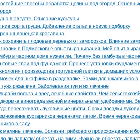
остейшие способы обработка целины под огород. Основные
город
уша в августе. Описание культуры
тние сорта груши. Добавление статьи в новую подборку
решня донецкая красавица.
к сохранить плодовые деревья от заморозков. Влияние зам
гнолии в Подмосковье опыт выращивания. Мой опыт выра
мбур в частном доме нужен ли. Почему без тамбура в частн
нтовые сваи под фундамент. Процесс установки фундамент
хнология производства тротуарной плитки в домашних усло
мочек для шкафчика в раздевалке. Замки для шкафчиков в 
 туях ржавчина. Заболевания туи и их лечение
льраби польза и вред лечебные свойства. Чем сельскохозя
дкормка винограда весной минеральными удобрениями. Ве
гда пересаживать луковичные цветы. Сроки посадки лукови
змножение кустарников черенками летом. Время черенков
рников в саду
к малины лечение. Болезни грибкового происхождения и бо
до ли лапчатку обрезать на зиму. Нужно ли обрезать лапчат