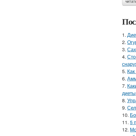
читат
Пос
1.
Дие
2.
Огу
3.
Сах
4.
Сто
снару
5.
Как
6.
Амм
7.
Как
диеты
8.
Упр
9.
Сел
10.
Бо
11.
5 
12.
Мо