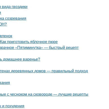
 вида гвоздики
и
ока созревания
ЗОН?
деленок
 Как приготовить яблочное пюре
розрачное «Пятиминутка» — быстрый рецепт
ить домашнее варенье?
 стенах деревянных домов — правильный подход
вания
ные с чесноком на сковороде — лучшие рецепты
ы и похудения