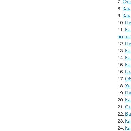
7.
Суш
8.
Как
9.
Как
10.
Пе
11.
Ка
по-на
12.
Пе
13.
Ка
14.
Ка
15.
Ка
16.
Го
17.
Об
18.
Ун
19.
Пи
20.
Ка
21.
Ск
22.
Ва
23.
Ка
24.
Ка