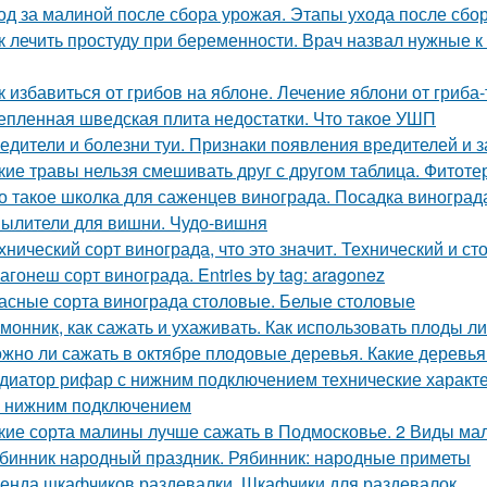
од за малиной после сбора урожая. Этапы ухода после сбо
к лечить простуду при беременности. Врач назвал нужные к
к избавиться от грибов на яблоне. Лечение яблони от гриба
епленная шведская плита недостатки. Что такое УШП
едители и болезни туи. Признаки появления вредителей и з
кие травы нельзя смешивать друг с другом таблица. Фитоте
о такое школка для саженцев винограда. Посадка виногра
ылители для вишни. Чудо-вишня
хнический сорт винограда, что это значит. Технический и с
агонеш сорт винограда. Entries by tag: aragonez
асные сорта винограда столовые. Белые столовые
монник, как сажать и ухаживать. Как использовать плоды л
жно ли сажать в октябре плодовые деревья. Какие деревья
диатор рифар с нижним подключением технические характ
 с нижним подключением
кие сорта малины лучше сажать в Подмосковье. 2 Виды мал
бинник народный праздник. Рябинник: народные приметы
енда шкафчиков раздевалки. Шкафчики для раздевалок