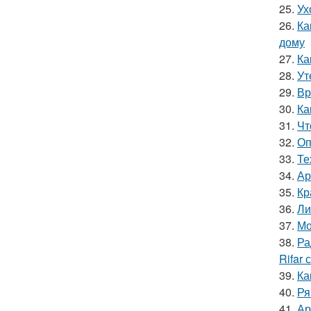
25.
Ух
26.
Ка
дому
27.
Ка
28.
Ут
29.
Вр
30.
Ка
31.
Чт
32.
Оп
33.
Те
34.
Ар
35.
Кр
36.
Ли
37.
Мо
38.
Ра
Rifar
39.
Ка
40.
Ря
41.
Ар