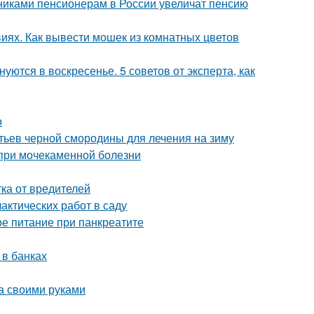
никами пенсионерам в России увеличат пенсию
виях. Как вывести мошек из комнатных цветов
уются в воскресенье. 5 советов от эксперта, как
о
стьев черной смородины для лечения на зиму
 при мочекаменной болезни
ка от вредителей
актических работ в саду
е питание при панкреатите
 в банках
а своими руками