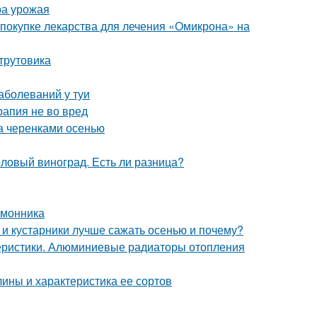
ра урожая
 покупке лекарства для лечения «Омикрона» на
-трутовика
аболеваний у туи
рапия не во вред
да черенками осенью
толовый виноград. Есть ли разница?
имонника
 и кустарники лучше сажать осенью и почему?
еристики. Алюминиевые радиаторы отопления
ины и характеристика ее сортов