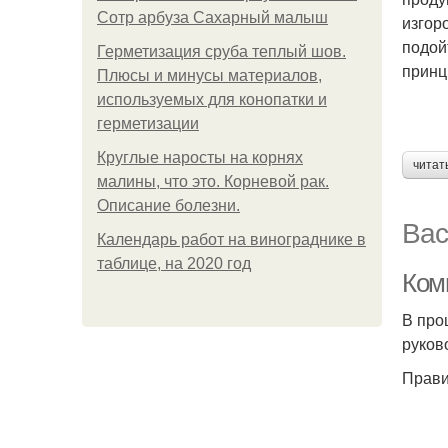
Сотр арбуза Сахарный малыш
изгор
подой
Герметизация сруба теплый шов.
принц
Плюсы и минусы материалов,
используемых для конопатки и
герметизации
Круглые наросты на корнях
читат
малины, что это. Корневой рак.
Описание болезни.
Вас
Календарь работ на винограднике в
таблице, на 2020 год
Ком
В про
руков
Прави