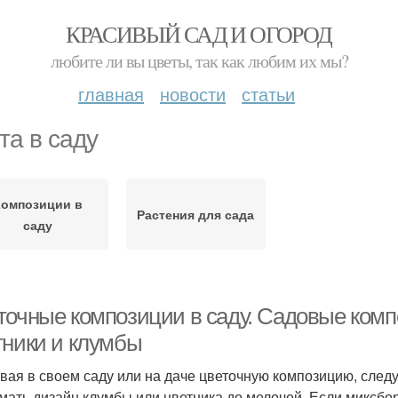
КРАСИВЫЙ САД И ОГОРОД
любите ли вы цветы, так как любим их мы?
главная
новости
статьи
та в саду
Композиции в
Растения для сада
саду
точные композиции в саду. Садовые компо
тники и клумбы
вая в своем саду или на даче цветочную композицию, след
мать дизайн клумбы или цветника до мелочей. Если миксбо