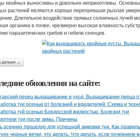
ы хвойных выносливы и довольно неприхотливы. Основны
ых растений являются хорошо перепревшая рыхлая умерен
ение. Длительное воздействие прямых солнечных лучей мо
ная органика в почве, чрезмерно высокая влажность субстр
тию паразитических грибов и гибели сеянцев.
ь дальше →
ледние обновления на сайте:
гарский перец выращивание и уход. Выращивание перца о
аботка туи осенью от болезней и вредителей. Схема и техн
аботка туй осенью Бордосской жидкостью. Болезни туи
елтели туи после зимы. Причины
ь осенних процедур для успешной зимовки туи. Как правиль
туях черные ветки, что делать. Что делать, если почернели в