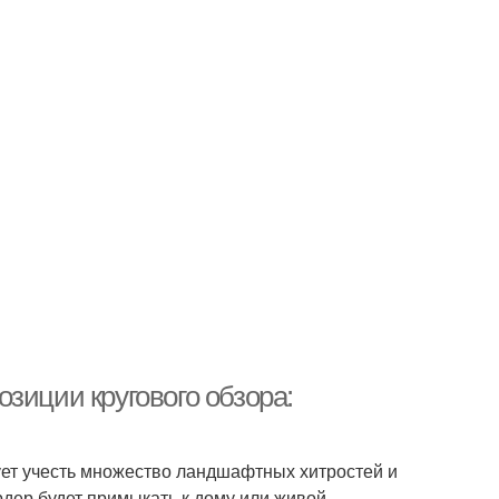
зиции кругового обзора:
ует учесть множество ландшафтных хитростей и
рдер будет примыкать к дому или живой