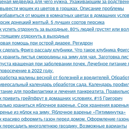
еная медведка для чего нужна. Ухаживающим за родствен
 вывести мошек из цветов в горшках. Описание проблемы
 избавиться от мошек в комнатных цветах в домашних усло
рсик донецкий желтый. 5 лучших сортов персика
к успеть отдохнуть за выходные. 80% людей грустят или волн
стоящему отдохнуть в выходные
рвая помощь при острой диарее. Регидрон
к сделать Фриго рассаду клубники. Что такое клубника Фриг
к хранить листья смородины на зиму для чая. Заготовка ли
пуста квашеная при заболевании почек. Лечебное питание
ловосечение в 2022 году.
работка малины весной от болезней и вредителей. Обработ
иверсальный календарь обработок сада. Календарь профил
тание для профилактики и лечения панкреатита. Правильно
к привить грейпфрут в домашних условиях. #15 Григорич
олько храниться яблочное варенье. Срок хранения варенья
ренье из яблок на зиму. Яблочное варенье «Пятиминутка»
к красиво оформить газон перед домом. Оформление газон
к пересадить многолетнюю гвоздику. Возможные варианты