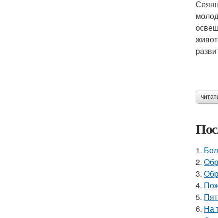
Сеянц
молод
освещ
живот
разви
читат
Пос
1.
Бол
2.
Обр
3.
Обр
4.
Пож
5.
Пят
6.
На 