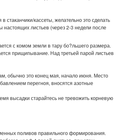
 в стаканчики/кассеты, желательно это сделать
 настоящих листьев (через 2-3 недели после
ется с комом земли в тару бо?льшего размера.
ается прищипывание. Над третьей парой листьев
ам, обычно это конец мая, начало июня. Место
обавлением перегноя, вносятся азотные
время высадки старайтесь не тревожить корневую
еменных поливов правильного формирования.