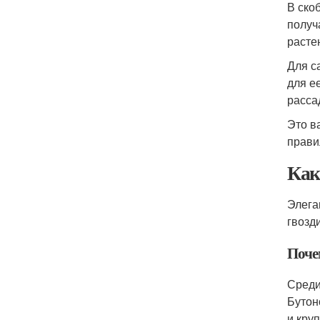
В ско
получ
расте
Для с
для ее
расса
Это в
прави
Как
Элега
гвозд
Поче
Среди
Бутон
и кру