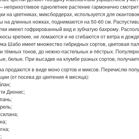
– неприхотливое однолетнее растение гармонично смотритс
ки на цветниках, миксбордерах, используется для окантово
ы на длинных ножках, поднимаются на 50-60 см. Распустивш
тки имеют гофрированный вид и зубчатую бахрому. Распола
носы крепкие, не ломаются и не сгибаются от ветра и дождя, 
ика Шабо имеет множество гибридных сортов, цветовая па
 и тёмных тонов, до нежно-пастельных и пёстрых. Популяр
ые, белые. При высадке на клумбе разных сортов, получает
а продаются в виде моно сортов и миксов. Перечислю по
ации (от посева до цветения 4 месяца):
блан;
оти Дионис;
пань;
рель;
нсилана;
на;
гна;
;