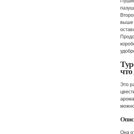
Пушис
пазуш
Второ
выше 
остав
Продо
короб
удобр
Тур
что
Это р
цвест
арома
можно
Опис
Она о