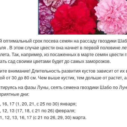
 оптимальный срок посева семян на рассаду гвоздики Шаб
ля . В этом случае цвести она начнет в первой половине лет
 лета. Так, например, из посаженных в марте семян цвести г
ать сад своими цветами будет до самых заморозков.
ите внимание! Длительность развития кустов зависит от их 
й от 30 до 80 см. Чем выше кустик, тем дольше от растет, а
тируясь на фазы Луны, сеять семена гвоздики Шабо по Л
приятные дни:
7, 16, 17 (1, 20, 21, с 25 по 30) января;
4, 12, 13 (17, 18, с 21 по 26) февраля;
11, 12, 13, 16, 17 (с 21 по 26, 29, 30) марта.