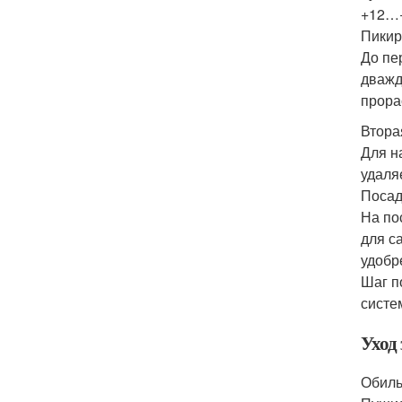
+12…
Пикир
До пе
дважд
прора
Втора
Для н
удаля
Посад
На по
для с
удобр
Шаг п
систе
Уход
Обиль