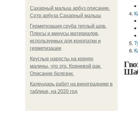
Сахарный малыш арбуз описание.
К
Сотр арбуза Сахарный малыш
Герметизация сруба теплый шов.
Плюсы и минусы материалов,
используемых для конопатки и
Т
герметизации
К
Круглые наросты на корнях
Гво
малины, что это. Корневой рак.
Шаб
Описание болезни.
Календарь работ на винограднике в
таблице, на 2020 год