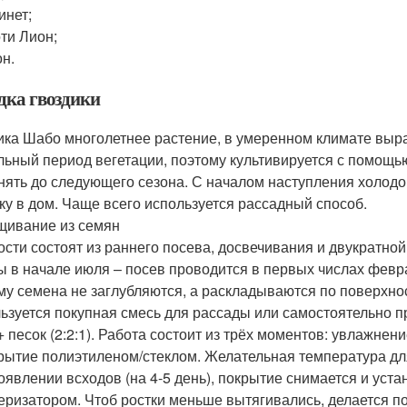
инет;
оти Лион;
он.
дка гвоздики
ика Шабо многолетнее растение, в умеренном климате выра
льный период вегетации, поэтому культивируется с помощь
нять до следующего сезона. С началом наступления холодов
ку в дом. Чаще всего используется рассадный способ.
ивание из семян
ости состоят из раннего посева, досвечивания и двукратно
ы в начале июля – посев проводится в первых числах февра
му семена не заглубляются, а раскладываются по поверхно
ьзуется покупная смесь для рассады или самостоятельно п
+ песок (2:2:1). Работа состоит из трёх моментов: увлажнен
крытие полиэтиленом/стеклом. Желательная температура д
оявлении всходов (на 4-5 день), покрытие снимается и уст
еризатором. Чтоб ростки меньше вытягивались, делается 