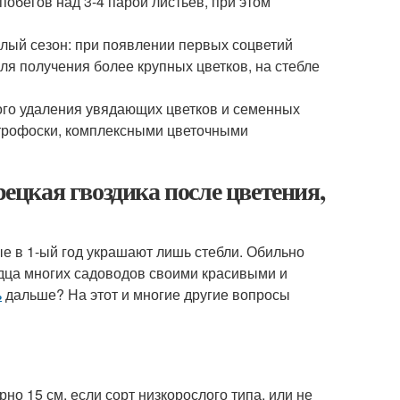
бегов над 3-4 парой листьев, при этом
лый сезон: при появлении первых соцветий
я получения более крупных цветков, на стебле
ого удаления увядающих цветков и семенных
итрофоски, комплексными цветочными
рецкая гвоздика после цветения,
ые в 1-ый год украшают лишь стебли. Обильно
ердца многих садоводов своими красивыми и
ь
дальше? На этот и многие другие вопросы
о 15 см, если сорт низкорослого типа, или не