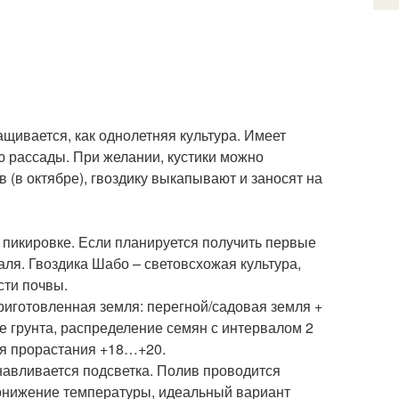
щивается, как однолетняя культура. Имеет
ю рассады. При желании, кустики можно
 (в октябре), гвоздику выкапывают и заносят на
й пикировке. Если планируется получить первые
ля. Гвоздика Шабо – световсхожая культура,
сти почвы.
риготовленная земля: перегной/садовая земля +
ие грунта, распределение семян с интервалом 2
ля прорастания +18…+20.
анавливается подсветка. Полив проводится
понижение температуры, идеальный вариант