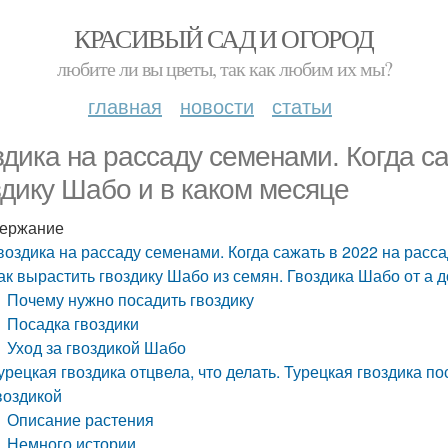
КРАСИВЫЙ САД И ОГОРОД
любите ли вы цветы, так как любим их мы?
главная
новости
статьи
здика на рассаду семенами. Когда с
здику Шабо и в каком месяце
ержание
воздика на рассаду семенами. Когда сажать в 2022 на расс
ак вырастить гвоздику Шабо из семян. Гвоздика Шабо от а д
Почему нужно посадить гвоздику
Посадка гвоздики
Уход за гвоздикой Шабо
урецкая гвоздика отцвела, что делать. Турецкая гвоздика пос
воздикой
Описание растения
Немного истории