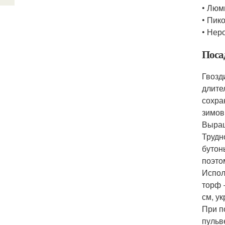
• Люм
• Пик
• Нер
Поса
Гвозд
длите
сохра
зимов
Выращ
Трудн
бутон
поэто
Испол
торф 
см, у
При п
пульв