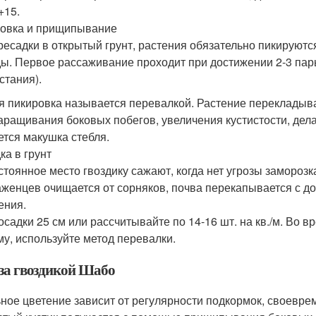
+15.
овка и прищипывание
ресадки в открытый грунт, растения обязательно пикируются
ы. Первое рассаживание проходит при достижении 2-3 пары
стания).
я пикировка называется перевалкой. Растение перекладыва
аращивания боковых побегов, увеличения кустистости, дел
ется макушка стебля.
ка в грунт
стоянное место гвоздику сажают, когда нет угрозы заморозк
аженцев очищается от сорняков, почва перекапывается с д
ения.
осадки 25 см или рассчитывайте по 14-16 шт. на кв./м. Во 
му, используйте метод перевалки.
 за гвоздикой Шабо
ное цветение зависит от регулярности подкормок, своевр