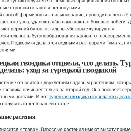
тый кустик получается с помощью прищипывания боковых по
ные отростки остаются нетронутыми.
й способ формировки – пасынкование, проводится весь тёп
шестого узла, удаляются/выламываются боковые побеги. Дл
ляют верхний бутон, остальные/боковые купируются.
лжительность бутонообразования зависит от своевременн
очек. Подкормки делаются водными растворами Гумата, н
ениями.
ецкая гвоздика отцвела, что делать. Ту
 делать: уход за турецкой гвоздикой
астение относится к двухлетним садовым растениям, котор
и гвоздика начинает только на второй год. Она покоряет с
тными цветами. И вот
турецкая гвоздика отцвела что делат
 получить ответ в нашей статье.
ание растения
тносится к травам. Взрослые растения имеют высоту примерн