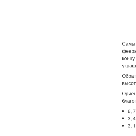
Самый
февра
концу
украш
Обрат
высото
Ориен
благо
6, 
3, 
3, 