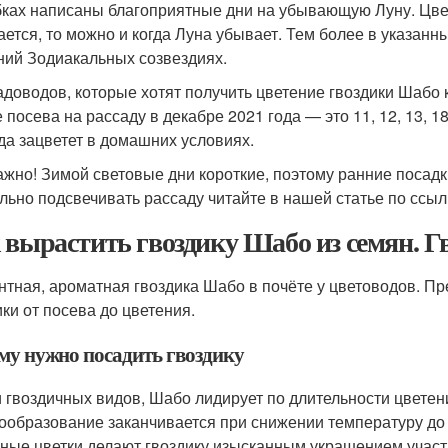
бках написаны благоприятные дни на убывающую Луну. Цве
ается, то можно и когда Луна убывает. Тем более в указан
ний Зодиакальных созвездиях.
адоводов, которые хотят получить цветение гвоздики Шабо
 посева на рассаду в декабре 2021 года — это 11, 12, 13, 18
да зацветет в домашних условиях.
ажно! Зимой световые дни короткие, поэтому ранние посадк
льно подсвечивать рассаду читайте в нашей статье по ссыл
 вырастить гвоздику Шабо из семян. Гв
нтная, ароматная гвоздика Шабо в почёте у цветоводов. 
ики от посева до цветения.
му нужно посадить гвоздику
 гвоздичных видов, Шабо лидирует по длительности цветени
ообразование заканчивается при снижении температуру до
пные цветки делают гвоздику изысканным украшением участ