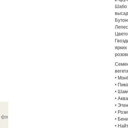
Шабо 
высад
Бутон
Лепес
Цвето
Гвозд
ярких
розов
Семен
вегет
• Мон
• Пик
• Шам
• Аква
• Эте
• Рози
⇦
• Бени
• Найт